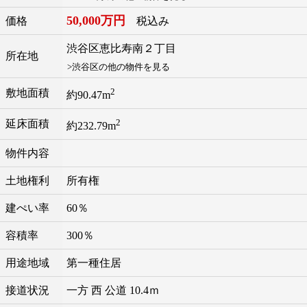
50,000万円
価格
税込み
渋谷区
恵比寿南
２丁目
所在地
>渋谷区の他の物件を見る
2
敷地面積
約90.47m
2
延床面積
約232.79m
物件内容
土地権利
所有権
建ぺい率
60％
容積率
300％
用途地域
第一種住居
接道状況
一方 西 公道 10.4ｍ