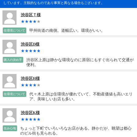
しています。主観的なものであり事実と異なる場合もございます。
渋谷区Ｔ様
甲州街道の南側。道幅広い。環境がいい。
住環境について
渋谷区D様
渋谷区上原は静かな環境なのに原宿にもすぐ出られて交通が
購入の決め手
便利。
渋谷区H様
代々木上原は住環境が優れていて、不動産価値も高いエリ
住環境について
ア、美味しいお店も多い。
渋谷区K様
ちょっと下町でいろいろなお店がある。静かだが、眺望は都心
住み心地
のビル街も見られる。