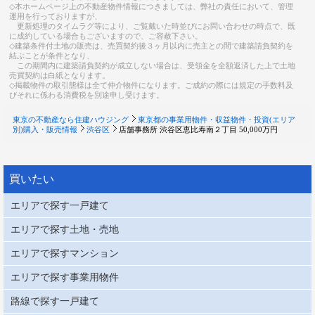
◇本ホームページ上の不動産物件情報につきましては、弊社の責任において、管理
運用を行っておりますが、
更新処理のタイムラグ等により、ご覧戴いた時並びにお問い合わせの時点で、既
に成約している場合もございますので、ご容赦下さい。
◇建築条件付土地の販売は、売買契約後３ヶ月以内に売主との間で建築請負契約を
結ぶことが条件となり、
この期間内に建築請負契約が成立しない場合は、受領金を全額返済した上で土地
売買契約は白紙となります。
◇掲載物件の取引態様は全て仲介物件になります。ご成約の際には規定の手数料及
びそれに係わる消費税を別途申し受けます。
東京の不動産なら住建ハウジング
東京都の事業用物件・収益物件・投資(エリア
別)購入・販売情報
渋谷区
店舗事務所 渋谷区恵比寿南２丁目 50,000万円
買いたい
エリアで探す一戸建て
エリアで探す土地・売地
エリアで探すマンション
エリアで探す事業用物件
路線で探す一戸建て