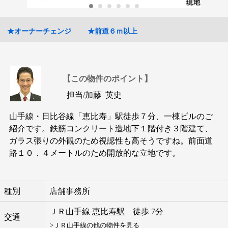
★オーナーチェンジ
★前道６ｍ以上
【この物件のポイント】
担当/
加藤 英史
山手線・日比谷線「恵比寿」駅徒歩７分、一棟ビルのご
紹介です。鉄筋コンクリート造地下１階付き３階建て、
ガラス張りの外観のため視認性も高そうですね。前面道
路１０．４メートルのため開放的な立地です。
種別
店舗事務所
ＪＲ山手線
恵比寿駅
徒歩 7分
交通
>ＪＲ山手線の他の物件を見る