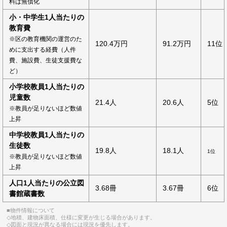
料は無償化
小・中学生1人当たりの
教育費
※区の教育機関の運営のた
120.4万円
91.2万円
11位
めに支出する経費（人件
費、施設費、生徒支援費な
ど）
小学校教員1人当たりの
児童数
21.4人
20.6人
5位
※教員が足りないほど数値
上昇
中学校教員1人当たりの
生徒数
19.8人
18.1人
1位
※教員が足りないほど数値
上昇
人口1人当たりの公立図
3.68冊
3.67冊
6位
書館蔵書数
■物件情報について
◇地積、建物床面積、仕様に変更が生じる場合があります。
◇図面と現況が異なる場合には現況を優先します。