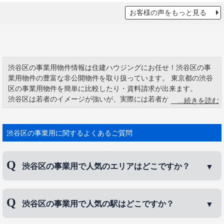
お客様の声をもっと見る
渋谷区の事業用物件情報は住建ハウジングにお任せ！渋谷区の事
業用物件の豊富な非公開物件を取り扱っています。 東京都の渋谷
区の事業用物件を簡単に比較したり・資料請求が出来ます。
渋谷区は若者のイメージが強いが、実際には若者が多くすんでい
るわけではなく、0～14歳の人口比率は23区で3番目に少なく、渋
谷区は平均年齢も他の区に比べて若くない。渋谷区は一世帯当た
りの人員は23区で2番目に少ない。要するに一人暮らしが多い区な
渋谷区の事業用に関するよくあるご質問
のである。渋谷区は高級住宅街が多く、恵比寿、大山町、神山
町、猿楽町、代官山町、南平台町、西原、代々木上原などがあ
る。
渋谷区の事業用で人気のエリアはどこですか？
渋谷区にはセンター街を中心にいくつかの通りをきれいにするボ
ランティア活動があります。商店街や渋谷区、地域の大使館、企
業の協力を得て行われている。渋谷センター街パトロール隊のお
渋谷区の事業用で人気のエリアは、
恵比寿
、
代々
渋谷区の事業用で人気の駅はどこですか？
じさんたちが、若者たちを叱り飛ばす光景をテレビで目にしま
木
、
初台
などです。
す。その活動は2003年から行われ、NPO法人の協力で行っていま