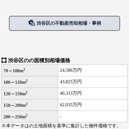
す。地域コミュニティーが活性化され、安全・安心面でよい方向
渋谷区の事業用で人気の駅は、
代々木上原駅
、
代官
性を描ける。渋谷区としては、地域を活性化させ、助け合いを生
山駅
、
恵比寿駅
などです。
み出し、近所の人達が子供・高齢者・障害者を見守る事を期待し
ているようです。また、自治会や町内会等のコミュニティーが利
渋谷区の不動産売却相場・事例
用できる区の施設の建て替えを行い、完成後は保育園や温水プー
ルなどが整備される。
渋谷区のの面積別相場価格
2
24,586万円
70～100m
2
43,825万円
100～120m
2
40,333万円
120～150m
2
62,035万円
150～200m
2
-
200～250m
※本データはの土地面積を基準に集計した物件価格です。