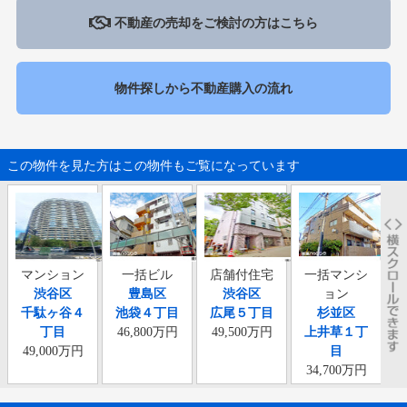
不動産の売却をご検討の方はこちら
物件探しから不動産購入の流れ
この物件を見た方はこの物件もご覧になっています
マンション
一括ビル
店舗付住宅
一括マンシ
渋谷区
豊島区
渋谷区
ョン
千駄ヶ谷４
池袋４丁目
広尾５丁目
杉並区
本
丁目
46,800万円
49,500万円
上井草１丁
49,000万円
目
34,700万円