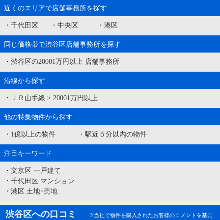
近くのエリアで店舗事務所を探す
・
千代田区
・
中央区
・
港区
同じ価格帯で渋谷区店舗事務所を探す
・
渋谷区の20001万円以上 店舗事務所
沿線から探す
・
ＪＲ山手線
>
20001万円以上
他の特集物件から探す
・
1億以上の物件
・
駅近５分以内の物件
注目キーワード
・
文京区 一戸建て
・
千代田区 マンション
・
港区 土地･売地
渋谷区への口コミ
※当社で物件を購入されたお客様のコメントを基に