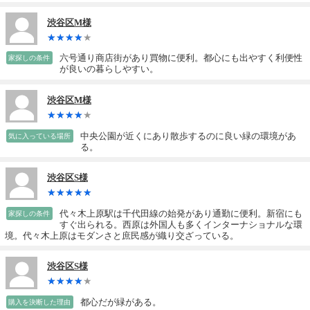
渋谷区M様
六号通り商店街があり買物に便利。都心にも出やすく利便性
家探しの条件
が良いの暮らしやすい。
渋谷区M様
中央公園が近くにあり散歩するのに良い緑の環境があ
気に入っている場所
る。
渋谷区S様
代々木上原駅は千代田線の始発があり通勤に便利。新宿にも
家探しの条件
すぐ出られる。西原は外国人も多くインターナショナルな環
境。代々木上原はモダンさと庶民感が織り交ざっている。
渋谷区S様
都心だが緑がある。
購入を決断した理由