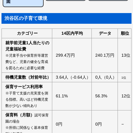
園
渋谷区の子育て環境
カテゴリー
14区内平均
データ
順位
就学前児童1人当たりの
児童福祉費
299.4万円
240.1万円
13位
※児童手当や保育所等運営
費など、児童の健全な育成
を図るために必要な経費
待機児童数（対前年比）
3.64人（-0.64人）
0人（0人）
1位
保育サービス利用率
※子育て支援の充実度を測
61.1%
56.3%
12位
る指標。高いほど待機児度
数が少ない傾向あり
保育料（月額）
認可保育
園の場合
0円
0円
−
※所得に関係なく基本保育