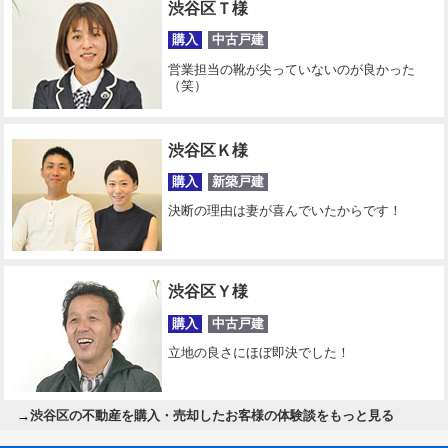
渋谷区Ｔ様
購入
中古戸建
営業担当の靴が尖っていないのが良かった
（笑）
渋谷区Ｋ様
購入
新築戸建
決断の理由は妻が喜んでいたからです！
渋谷区Ｙ様
購入
中古戸建
立地の良さにほぼ即決でした！
→
渋谷区の不動産を購入・売却したお客様の体験談をもっと見る