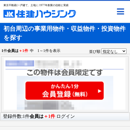
東京不動産(一戸建て、土地)｜1977年創業の信頼と実績
初台周辺の事業用物件・収益物件・投資物件
を探す
1
件
会員は
＋1件
中 1～1件を表示
並び順
登録件数:1件
会員は
＋1件
ログイン