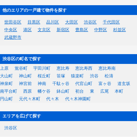
他のエリアの一戸建て物件を探す
世田谷区
目黒区
品川区
大田区
渋谷区
千代田区
中央区
港区
文京区
新宿区
豊島区
中野区
杉並区
武蔵野市
渋谷区の町名で探す
上原
鴬谷町
宇田川町
恵比寿
恵比寿西
恵比寿南
大山町
神山町
桜丘町
笹塚
猿楽町
渋谷
松濤
神泉町
神宮前
神南
千駄ヶ谷
代官山町
富ヶ谷
道玄坂
南平台町
西原
幡ケ谷
鉢山町
初台
東
広尾
本町
円山町
元代々木町
代々木
代々木神園町
エリアを広げて探す
渋谷区