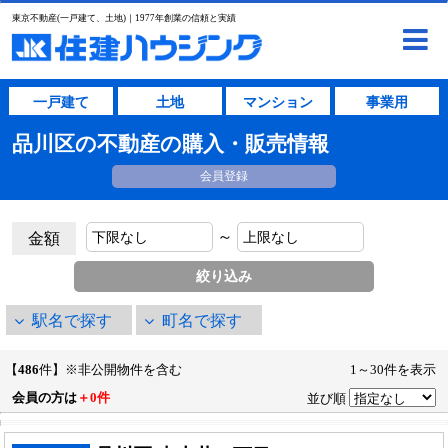
東京不動産(一戸建て、土地)｜1977年創業の信頼と実績
一戸建て
土地
マンション
事業用
品川区の不動産の購入・販売情報
会員登録
～
金額
駅名で探す
町名で探す
【
486
件】※非公開物件を含む
1～30件を表示
会員の方は
＋0件
並び順