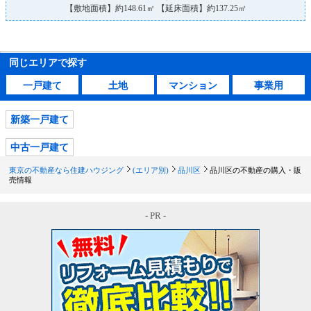
【敷地面積】約148.61㎡ 【延床面積】約137.25㎡
同じエリアで探す
一戸建て
土地
マンション
事業用
新築一戸建て
中古一戸建て
東京の不動産なら住建ハウジング
(エリア別)
品川区
品川区の不動産の購入・販
売情報
- PR -