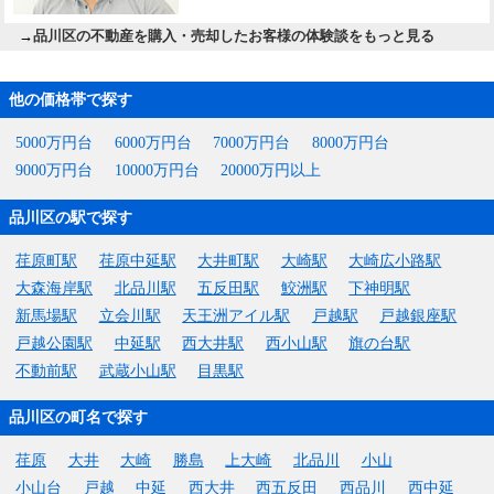
→
品川区の不動産を購入・売却したお客様の体験談をもっと見る
他の価格帯で探す
5000万円台
6000万円台
7000万円台
8000万円台
9000万円台
10000万円台
20000万円以上
品川区の駅で探す
荏原町駅
荏原中延駅
大井町駅
大崎駅
大崎広小路駅
大森海岸駅
北品川駅
五反田駅
鮫洲駅
下神明駅
新馬場駅
立会川駅
天王洲アイル駅
戸越駅
戸越銀座駅
戸越公園駅
中延駅
西大井駅
西小山駅
旗の台駅
不動前駅
武蔵小山駅
目黒駅
品川区の町名で探す
荏原
大井
大崎
勝島
上大崎
北品川
小山
小山台
戸越
中延
西大井
西五反田
西品川
西中延