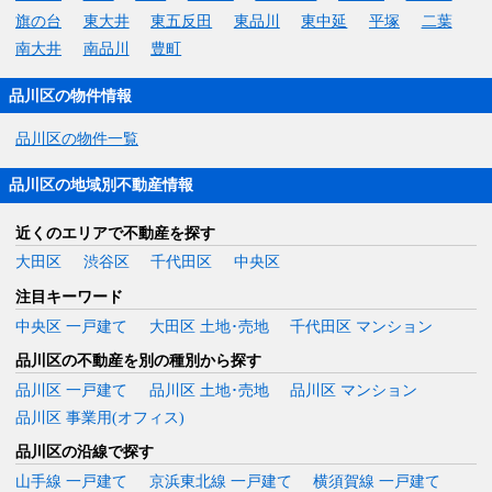
旗の台
東大井
東五反田
東品川
東中延
平塚
二葉
南大井
南品川
豊町
品川区の物件情報
品川区の物件一覧
品川区の地域別不動産情報
近くのエリアで不動産を探す
大田区
渋谷区
千代田区
中央区
注目キーワード
中央区 一戸建て
大田区 土地･売地
千代田区 マンション
品川区の不動産を別の種別から探す
品川区 一戸建て
品川区 土地･売地
品川区 マンション
品川区 事業用(オフィス)
品川区の沿線で探す
山手線 一戸建て
京浜東北線 一戸建て
横須賀線 一戸建て