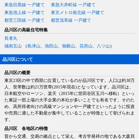
東急目黒線 一戸建て
東急大井町線 一戸建て
東急池上線 一戸建て
東京メトロ南北線 一戸建て
都営三田線 一戸建て
都営浅草線 一戸建て
品川区の高級住宅特集
長者丸
城南五山
（
島津山
、
池田山
、
御殿山
、
花房山
、
八ツ山
）
品川区について
品川区の概要
東京23区の中で西部に位置しているのが品川区です。人口は約38万
人、世帯数は約21万世帯(2015年現在)となっています。品川区は、
日本航空やローソン、楽天（2015年に世田谷区玉川へ移転）といっ
た東証一部上場の大手企業の本社が多いことでも有名です。そのた
め、高所得者向けの高級マンションや一戸建てといったように投資
や売買に適した不動産が集中していることが特徴として挙げられま
す。
品川区 各地区の特徴
昔から交通、交易の拠点として栄え、考古学発祥の地である大森貝