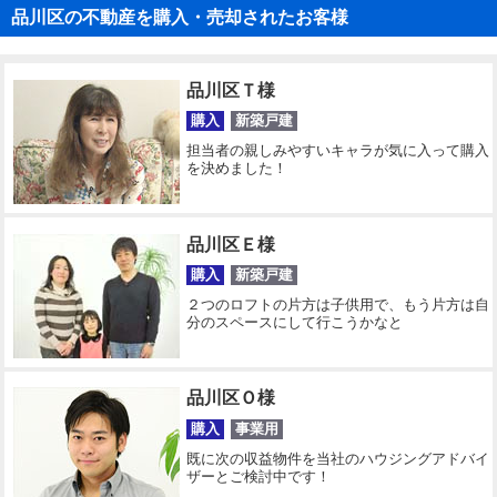
品川区の不動産を購入・売却されたお客様
品川区Ｔ様
購入
新築戸建
担当者の親しみやすいキャラが気に入って購入
を決めました！
品川区Ｅ様
購入
新築戸建
２つのロフトの片方は子供用で、もう片方は自
分のスペースにして行こうかなと
品川区Ｏ様
購入
事業用
既に次の収益物件を当社のハウジングアドバイ
ザーとご検討中です！