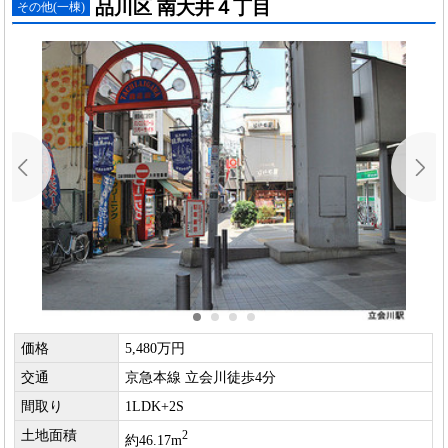
品川区 南大井４丁目
その他(一棟)
価格
5,480万円
交通
京急本線 立会川徒歩4分
間取り
1LDK+2S
土地面積
2
約46.17m