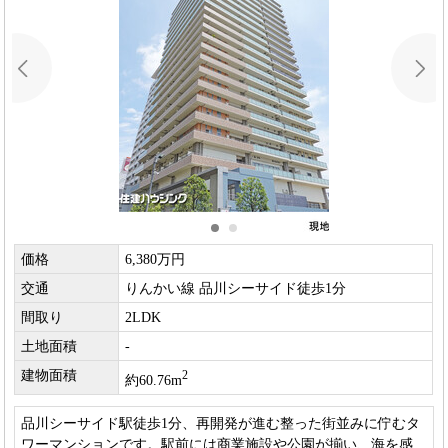
価格
6,380万円
交通
りんかい線 品川シーサイド徒歩1分
間取り
2LDK
土地面積
-
建物面積
2
約60.76m
品川シーサイド駅徒歩1分、再開発が進む整った街並みに佇むタ
ワーマンションです。駅前には商業施設や公園が揃い、海を感