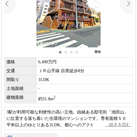
価格
6,490万円
交通
ＪＲ山手線 目黒徒歩8分
間取り
1LDK
土地面積
-
建物面積
2
約51.8m
3駅が利用可能な利便性の高い立地。由緒ある邸宅街「池田山」
に位置する落ち着いた住環境のマンションです。専有面積５０
平米以上のゆとりある1LDK。都心へのアクセスの良さと静かな
住環境を兼ね備えてます。