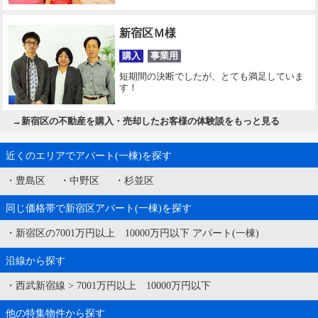
新宿区Ｍ様
購入
事業用
短期間の決断でしたが、とても満足していま
す！
→
新宿区の不動産を購入・売却したお客様の体験談をもっと見る
近くのエリアでアパート(一棟)を探す
・
豊島区
・
中野区
・
杉並区
同じ価格帯で新宿区アパート(一棟)を探す
・
新宿区の7001万円以上 10000万円以下 アパート(一棟)
沿線から探す
・
西武新宿線
>
7001万円以上 10000万円以下
他の特集物件から探す