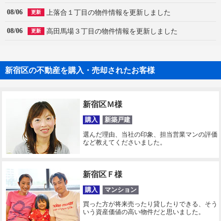
08/06
上落合１丁目の物件情報を更新しました
更新
08/06
高田馬場３丁目の物件情報を更新しました
更新
新宿区の不動産を購入・売却されたお客様
新宿区Ｍ様
購入
新築戸建
選んだ理由、当社の印象、担当営業マンの評価
など教えてくださいました。
新宿区Ｆ様
購入
マンション
買った方が将来売ったり貸したりできる、そう
いう資産価値の高い物件だと思いました。