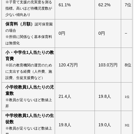
※子育て支援の充実度を測る
61.1%
62.2%
7位
指標。高いほど待機児度数が
少ない傾向あり
保育料（月額）
認可保育園
の場合
0円
0円
−
※所得に関係なく基本保育料
は無償化
小・中学生1人当たりの教
育費
120.4万円
103.0万円
8位
※区の教育機関の運営のため
に支出する経費（人件費、施
設費、生徒支援費など）
小学校教員1人当たりの児
童数
21.4人
19.8人
1位
※教員が足りないほど数値上
昇
中学校教員1人当たりの生
徒数
19.8人
19.0人
3位
※教員が足りないほど数値上