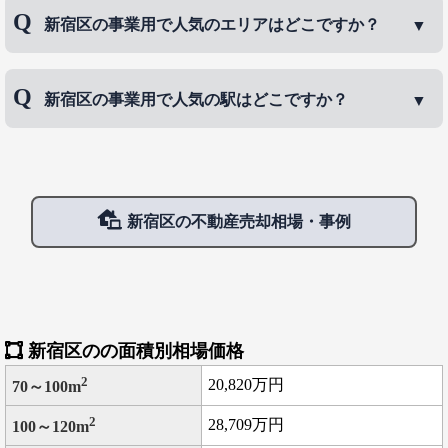
新宿区の事業用で人気のエリアはどこですか？
新宿区の事業用で人気のエリアは、
神楽坂
、
高田馬
新宿区の事業用で人気の駅はどこですか？
場
、
下落合
などです。
新宿区の事業用で人気の駅は、
神楽坂駅
、
新宿駅
、
高田馬場駅
などです。
新宿区の不動産売却相場・事例
新宿区のの面積別相場価格
2
20,820万円
70～100m
2
28,709万円
100～120m