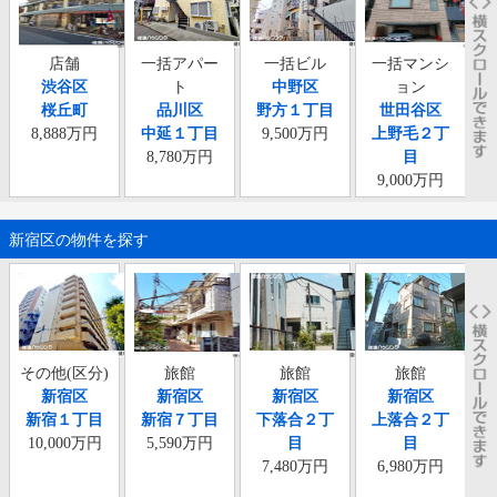
店舗
一括アパー
一括ビル
一括マンシ
一
渋谷区
ト
中野区
ョン
桜丘町
品川区
野方１丁目
世田谷区
8,888万円
中延１丁目
9,500万円
上野毛２丁
8,780万円
目
9,000万円
新宿区の物件を探す
その他(区分)
旅館
旅館
旅館
新宿区
新宿区
新宿区
新宿区
新宿１丁目
新宿７丁目
下落合２丁
上落合２丁
10,000万円
5,590万円
目
目
7,480万円
6,980万円