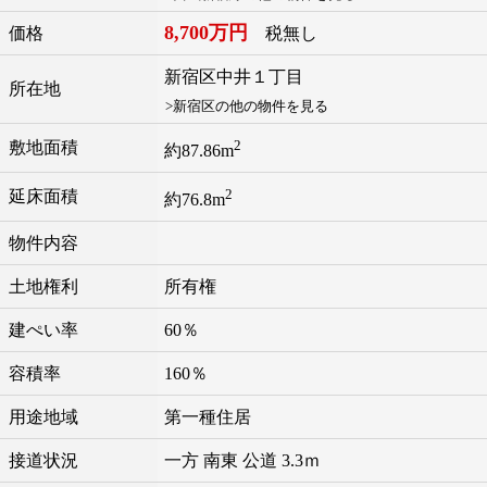
8,700万円
価格
税無し
新宿区
中井
１丁目
所在地
>新宿区の他の物件を見る
2
敷地面積
約87.86m
2
延床面積
約76.8m
物件内容
土地権利
所有権
建ぺい率
60％
容積率
160％
用途地域
第一種住居
接道状況
一方 南東 公道 3.3ｍ