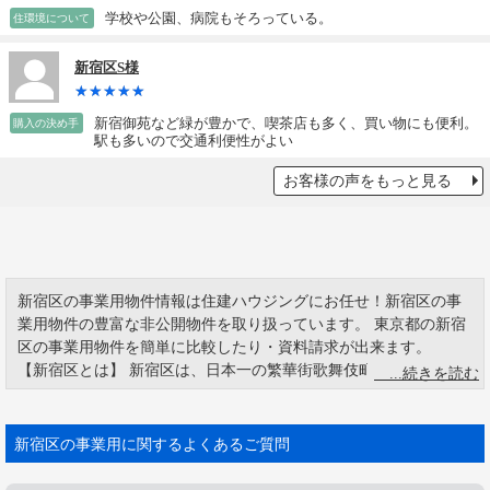
学校や公園、病院もそろっている。
住環境について
新宿区S様
新宿御苑など緑が豊かで、喫茶店も多く、買い物にも便利。
購入の決め手
駅も多いので交通利便性がよい
お客様の声をもっと見る
新宿区の事業用物件情報は住建ハウジングにお任せ！新宿区の事
業用物件の豊富な非公開物件を取り扱っています。 東京都の新宿
区の事業用物件を簡単に比較したり・資料請求が出来ます。
【新宿区とは】 新宿区は、日本一の繁華街歌舞伎町で有名です。
新宿駅周辺は国内最大の商業地で、百貨店、家電量販店がひしめ
いています。 古くからの住宅地という側面も持ち、新宿御苑や明
治神宮外苑など、豊富な自然も残す由緒ある街でもあります。 人
新宿区の事業用に関するよくあるご質問
口は約33万1100人。面積18.23平方キメートル。 新宿駅は鉄道5社
が乗り入れる巨大ターミナル駅で、乗降客数は世界最多です。