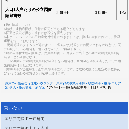
昇
人口1人当たりの公立図書
3.68冊
3.08冊
8位
館蔵書数
■物件情報について
◇地積、建物床面積、仕様に変更が生じる場合があります。
◇図面と現況が異なる場合には現況を優先します。
◇本ホームページ上の不動産物件情報につきましては、弊社の責任において、管理
運用を行っておりますが、
更新処理のタイムラグ等により、ご覧戴いた時並びにお問い合わせの時点で、既
に成約している場合もございますので、ご容赦下さい。
◇建築条件付土地の販売は、売買契約後３ヶ月以内に売主との間で建築請負契約を
結ぶことが条件となり、
この期間内に建築請負契約が成立しない場合は、受領金を全額返済した上で土地
売買契約は白紙となります。
◇掲載物件の取引態様は全て仲介物件になります。ご成約の際には規定の手数料及
びそれに係わる消費税を別途申し受けます。
東京の不動産なら住建ハウジング
東京都の事業用物件・収益物件・投資(エリア
別)購入・販売情報
新宿区
アパート(一棟) 新宿区中井１丁目 8,700万円
買いたい
エリアで探す一戸建て
エリアで探す土地・売地