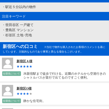
・
駅近５分以内の物件
注目キーワード
・
世田谷区 一戸建て
・
豊島区 マンション
・
杉並区 土地･売地
新宿区への口コミ
※当社で物件を購入されたお客様のコメントを基に
しています。主観的なものであり事実と異なる場合もございます。
新宿区Ａ様
JR新宿駅まで徒歩で行ける。近隣のホテルから空港行きの
住環境について
シャトルバスが直行で出てるのですごく便利。
新宿区O様
静かな住宅街。
住環境について