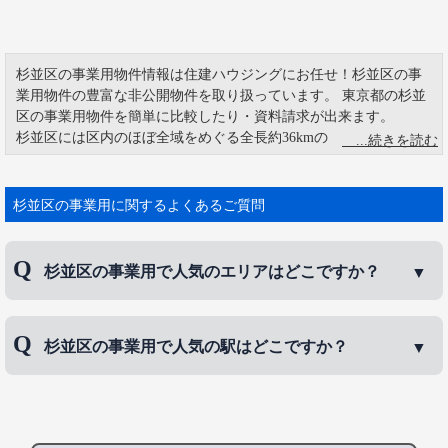
杉並区の事業用物件情報は住建ハウジングにお任せ！杉並区の事
業用物件の豊富な非公開物件を取り扱っています。 東京都の杉並
区の事業用物件を簡単に比較したり・資料請求が出来ます。
杉並区には区内のほぼ全域をめぐる全長約36kmの「知る区ロー
ド」という散策路があ ります。もともと は防災まちづくりの視点
で始まりましたが、この道を辿れば、区 内の名所旧跡や公園、各
施設などを巡 れるようルートが設定されています。「中将 通り」
杉並区の事業用に関するよくあるご質問
は、現在の中央図書館から荻窪団地に抜けるあたり に帝国陸海軍
の職業軍人 宅が多くあった為そう名付けられました。杉並区荻窪
といえば80年代にテレビ や映 画で話題になった「荻窪ラーメ
杉並区の事業用で人気のエリアはどこですか？
ン」。荻窪駅周辺のラーメン屋で提供されるラーメン の総称で、
店 により味の系統が異なります。しかし、東京ラーメンの代名詞
であっ たこの名称も現在ではやや死語に なりつつある。
杉並区の事業用で人気のエリアは、
荻窪
、
浜田山
、
杉並区の事業用で人気の駅はどこですか？
高円寺はいち早く新しい文化を発信し始めた街です。まず、フォ
久我山
などです。
ーク、ロックシン ガーたちが集まる音楽の街になる。 きっかけ
は、１９６８年に開店したロック喫茶「ムーブン」（７５年に閉
杉並区の事業用で人気の駅は、
荻窪駅
、
西荻窪駅
、
店）。和田 博巳氏が始めたムービンは、当時最先端の音楽が聴け
浜田山駅
などです。
る喫茶店であり、次第にミュージシャンたちは高円寺へと集 まっ