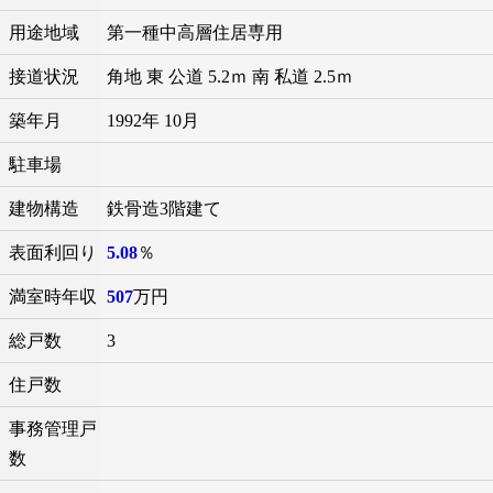
用途地域
第一種中高層住居専用
接道状況
角地 東 公道 5.2ｍ 南 私道 2.5ｍ
築年月
1992年 10月
駐車場
建物構造
鉄骨造3階建て
表面利回り
5.08
％
満室時年収
507
万円
総戸数
3
住戸数
事務管理戸
数