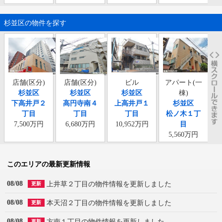
杉並区の物件を探す
店舗(区分)
店舗(区分)
ビル
アパート(一
杉並区
杉並区
杉並区
棟)
下高井戸２
高円寺南４
上高井戸１
杉並区
丁目
丁目
丁目
松ノ木１丁
7,500万円
6,680万円
10,952万円
目
5,560万円
このエリアの最新更新情報
08/08
上井草２丁目の物件情報を更新しました
更新
08/08
本天沼２丁目の物件情報を更新しました
更新
08/08
方南１丁目の物件情報を更新しました
更新