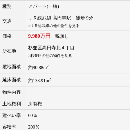
種別
アパート(一棟)
ＪＲ総武線
高円寺駅
徒歩 9分
交通
>ＪＲ総武線の他の物件を見る
9,980万円
価格
税無し
杉並区
高円寺北
４丁目
所在地
>杉並区の他の物件を見る
2
敷地面積
約90.88m
2
延床面積
約133.91m
物件内容
土地権利
所有権
建ぺい率
60％
容積率
200％