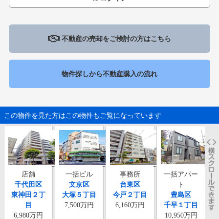
不動産の売却をご検討の方はこちら
物件探しから不動産購入の流れ
この物件を見た方はこの物件もご覧になっています
店舗
一括ビル
事務所
一括アパー
一
千代田区
文京区
台東区
ト
東神田２丁
大塚５丁目
今戸２丁目
豊島区
目
7,500万円
6,160万円
千早１丁目
6,980万円
10,950万円