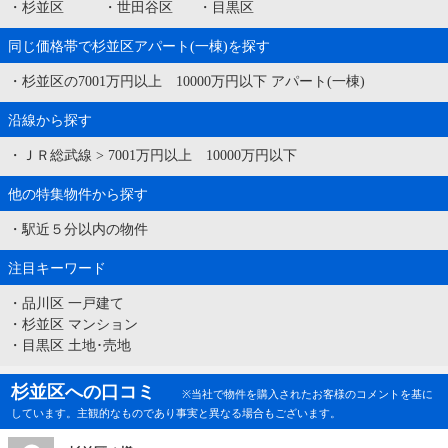
・
杉並区
・
世田谷区
・
目黒区
同じ価格帯で杉並区アパート(一棟)を探す
・
杉並区の7001万円以上 10000万円以下 アパート(一棟)
沿線から探す
・
ＪＲ総武線
>
7001万円以上 10000万円以下
他の特集物件から探す
・
駅近５分以内の物件
注目キーワード
・
品川区 一戸建て
・
杉並区 マンション
・
目黒区 土地･売地
杉並区への口コミ
※当社で物件を購入されたお客様のコメントを基に
しています。主観的なものであり事実と異なる場合もございます。