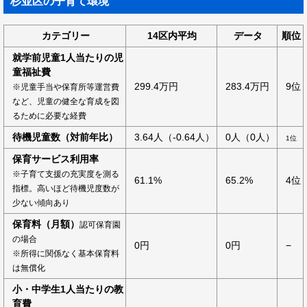
杉並区の子育て環境
カテゴリー
14区内平均
データ
順位
就学前児童1人当たりの児
童福祉費
299.4万円
283.4万円
9位
※児童手当や保育所等運営費
など、児童の健全な育成を図
るために必要な経費
待機児童数（対前年比）
3.64人（-0.64人）
0人（0人）
1位
保育サービス利用率
※子育て支援の充実度を測る
61.1%
65.2%
4位
指標。高いほど待機児度数が
少ない傾向あり
保育料（月額）
認可保育園
の場合
0円
0円
−
※所得に関係なく基本保育料
は無償化
小・中学生1人当たりの教
育費