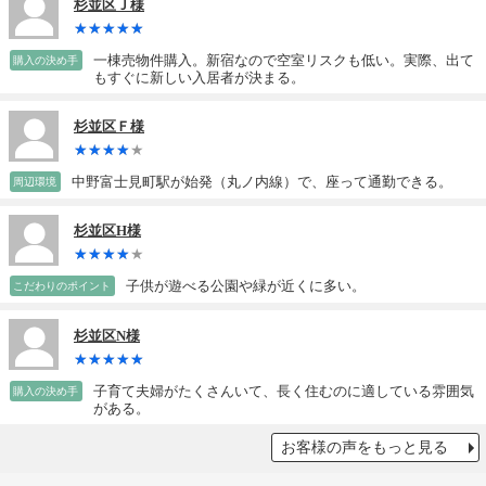
杉並区Ｊ様
一棟売物件購入。新宿なので空室リスクも低い。実際、出て
購入の決め手
もすぐに新しい入居者が決まる。
杉並区Ｆ様
中野富士見町駅が始発（丸ノ内線）で、座って通勤できる。
周辺環境
杉並区H様
子供が遊べる公園や緑が近くに多い。
こだわりのポイント
杉並区N様
子育て夫婦がたくさんいて、長く住むのに適している雰囲気
購入の決め手
がある。
お客様の声をもっと見る