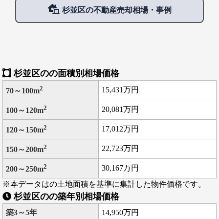
てきました。 ７０年代に入ると、全国のフォーク好きでムービン
杉並区の不動産売却相場・事例
を知らない者はいないほどの有名 店になりました。 家賃や物価の
安かった高円寺だからこそ、お金のないシンガーたちも住みやす
く集ま ることができたのでしょう。さらに、フォーク・ロックか
らロックの時代、ヒッピームーブメ ントにパンクなど、音楽的に
は最先端、そしてアングラな文化が次々に高円寺にやってきまし
た。アング ラ系の若者が増えることで、街中にも彼らが好むよう
杉並区のの面積別相場価格
な、エスニック料理、ライブハウス、レコー ド屋、古着屋などが
増えていきました。
2
15,431万円
70～100m
2
20,081万円
100～120m
2
17,012万円
120～150m
2
22,723万円
150～200m
2
30,167万円
200～250m
※本データはの土地面積を基準に集計した物件価格です。
杉並区のの築年別相場価格
築3～5年
14,950万円