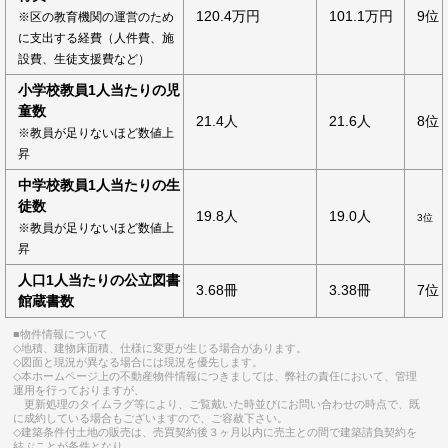
120.4万円
101.1万円
9位
※区の教育機関の運営のため
に支出する経費（人件費、施
設費、生徒支援費など）
小学校教員1人当たりの児
童数
21.4人
21.6人
8位
※教員が足りないほど数値上
昇
中学校教員1人当たりの生
徒数
19.8人
19.0人
3位
※教員が足りないほど数値上
昇
人口1人当たりの公立図書
3.68冊
3.38冊
7位
館蔵書数
■物件情報について
◇地積、建物床面積、仕様に変更が生じる場合があります。
◇図面と現況が異なる場合には現況を優先します。
◇本ホームページ上の不動産物件情報につきましては、弊社の責任において、管理
運用を行っておりますが、
更新処理のタイムラグ等により、ご覧戴いた時並びにお問い合わせの時点で、既
に成約している場合もございますので、ご容赦下さい。
◇建築条件付土地の販売は、売買契約後３ヶ月以内に売主との間で建築請負契約を
結ぶことが条件となり、