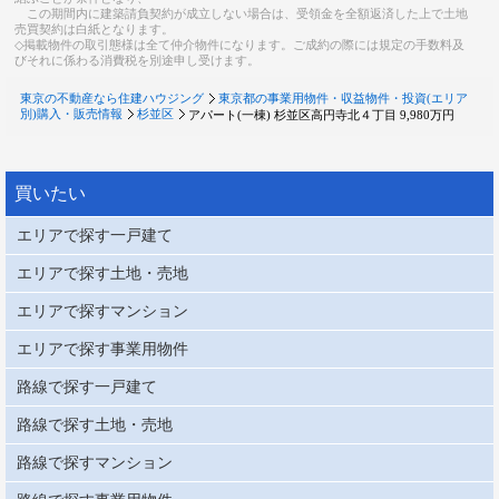
この期間内に建築請負契約が成立しない場合は、受領金を全額返済した上で土地
売買契約は白紙となります。
◇掲載物件の取引態様は全て仲介物件になります。ご成約の際には規定の手数料及
びそれに係わる消費税を別途申し受けます。
東京の不動産なら住建ハウジング
東京都の事業用物件・収益物件・投資(エリア
別)購入・販売情報
杉並区
アパート(一棟) 杉並区高円寺北４丁目 9,980万円
買いたい
エリアで探す一戸建て
エリアで探す土地・売地
エリアで探すマンション
エリアで探す事業用物件
路線で探す一戸建て
路線で探す土地・売地
路線で探すマンション