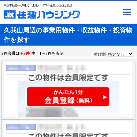
東京不動産(一戸建て、土地)｜1977年創業の信頼と実績
久我山周辺の事業用物件・収益物件・投資物
件を探す
3
件
会員は
＋3件
中 1～3件を表示
並び順