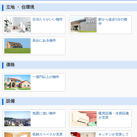
立地 ・ 住環境
日当たりがいい物件
駅から徒歩5分の物
件
高台にある物件
価格
一億円以上の物件
設備
地震に強い物件
暖房設備・冷房設備
が充実
収納スペースが充実
キッチンが充実して