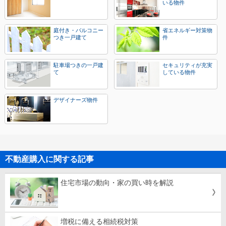
いる物件
庭付き・バルコニー
省エネルギー対策物
つき一戸建て
件
駐車場つきの一戸建
セキュリティが充実
て
している物件
デザイナーズ物件
不動産購入に関する記事
住宅市場の動向・家の買い時を解説
増税に備える相続税対策