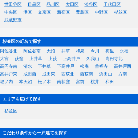
世田谷区
目黒区
品川区
大田区
渋谷区
千代田区
中央区
港区
文京区
新宿区
豊島区
中野区
杉並区
武蔵野市
杉並区の町名で探す
阿佐谷北
阿佐谷南
天沼
井草
和泉
今川
梅里
永福
大宮
荻窪
上井草
上荻
上高井戸
久我山
高円寺北
高円寺南
清水
下井草
下高井戸
松庵
善福寺
高井戸西
高井戸東
成田西
成田東
西荻北
西荻南
浜田山
方南
堀ノ内
本天沼
松ノ木
南荻窪
宮前
桃井
和田
エリアを広げて探す
杉並区
こだわり条件から一戸建てを探す