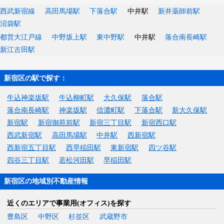
西武新宿線
高田馬場駅
下落合駅
中井駅
新井薬師前駅
沼袋駅
都営大江戸線
中野坂上駅
東中野駅
中井駅
落合南長崎駅
新江古田駅
新宿区の駅で探す：
牛込神楽坂駅
牛込柳町駅
大久保駅
落合駅
落合南長崎駅
神楽坂駅
信濃町駅
下落合駅
新大久保駅
新宿駅
新宿御苑前駅
新宿三丁目駅
新宿西口駅
西武新宿駅
高田馬場駅
中井駅
西新宿駅
西新宿五丁目駅
西早稲田駅
東新宿駅
四ツ谷駅
四谷三丁目駅
若松河田駅
早稲田駅
新宿区の地域別不動産情報
近くのエリアで事業用(オフィス)を探す
豊島区
中野区
杉並区
武蔵野市