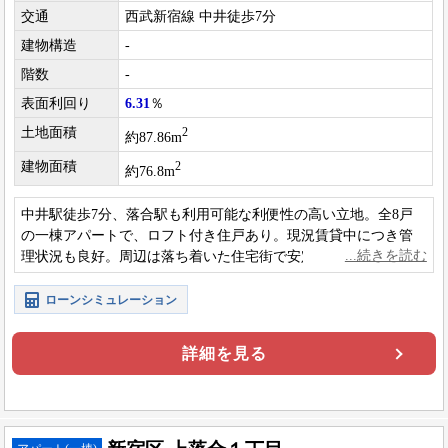
交通
西武新宿線 中井徒歩7分
建物構造
-
階数
-
表面利回り
6.31
％
土地面積
2
約87.86m
建物面積
2
約76.8m
中井駅徒歩7分、落合駅も利用可能な利便性の高い立地。全8戸
の一棟アパートで、ロフト付き住戸あり。現況賃貸中につき管
理状況も良好。周辺は落ち着いた住宅街で安定した需要が見込
める物件です。
ローンシミュレーション
詳細を見る