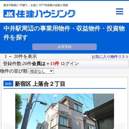
東京不動産(一戸建て、土地)｜1977年創業の信頼と実績
中井駅周辺の事業用物件・収益物件・投資物
件を探す
会員登録
1 ～ 20件を表示
お気に入り物件リスト
登録件数:20件
会員は
＋13件
ログイン
物件の並び順
新宿区 上落合２丁目
旅館