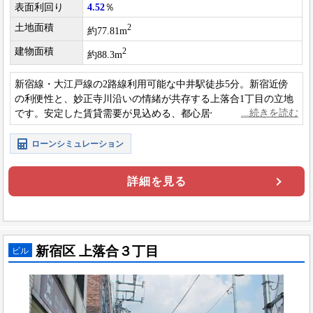
表面利回り
4.52
％
土地面積
2
約77.81m
建物面積
2
約88.3m
新宿線・大江戸線の2路線利用可能な中井駅徒歩5分。新宿近傍
の利便性と、妙正寺川沿いの情緒が共存する上落合1丁目の立地
です。安定した賃貸需要が見込める、都心居住に適した収益用1
棟アパート。
ローンシミュレーション
詳細を見る
新宿区 上落合３丁目
ビル