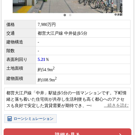
価格
7,980万円
交通
都営大江戸線 中井徒歩5分
建物構造
-
階数
-
表面利回り
5.21
％
土地面積
2
約54.9m
建物面積
2
約108.9m
都営大江戸線「中井」駅徒歩5分の一括マンションです。下町情
緒と落ち着いた住宅街が共存し生活利便も高く都心へのアクセ
スも良好で安定した賃貸需要が期待でき、一棟マンション保有
により継続的な収益確保と資産形成が可能な物件です。
ローンシミュレーション
詳細を見る