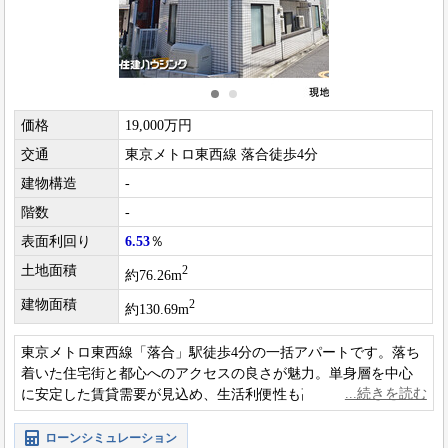
価格
19,000万円
交通
東京メトロ東西線 落合徒歩4分
建物構造
-
階数
-
表面利回り
6.53
％
土地面積
2
約76.26m
建物面積
2
約130.69m
東京メトロ東西線「落合」駅徒歩4分の一括アパートです。落ち
着いた住宅街と都心へのアクセスの良さが魅力。単身層を中心
に安定した賃貸需要が見込め、生活利便性も高く、空室リスク
を抑えながら長期的に安定収益が期待できそうです。
ローンシミュレーション