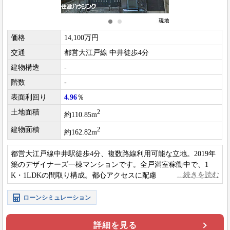
価格
14,100万円
交通
都営大江戸線 中井徒歩4分
建物構造
-
階数
-
表面利回り
4.96
％
土地面積
2
約110.85m
建物面積
2
約162.82m
都営大江戸線中井駅徒歩4分、複数路線利用可能な立地。2019年
築のデザイナーズ一棟マンションです。全戸満室稼働中で、1
K・1LDKの間取り構成。都心アクセスに配慮した住環境が特徴
の物件です。
ローンシミュレーション
詳細を見る