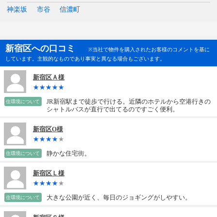
神楽坂
市谷
信濃町
新宿区への口コミ
※当社で物件を購入されたお客様のコメントを基に
しています。主観的なものであり事実と異なる場合もございます。
新宿区Ａ様
JR新宿駅まで徒歩で行ける。近隣のホテルから空港行きの
住環境について
シャトルバスが直行で出てるのですごく便利。
新宿区O様
静かな住宅街。
住環境について
新宿区Ｌ様
大きな公園が近く、毎日のジョギングがしやすい。
住環境について