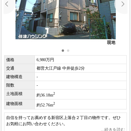
価格
6,980万円
交通
都営大江戸線 中井徒歩2分
建物構造
-
階数
-
土地面積
2
約36.18m
建物面積
2
約52.76m
自信を持ってお薦めする新宿区上落合２丁目の物件です。ぜひ
お気軽にお問い合わせください。