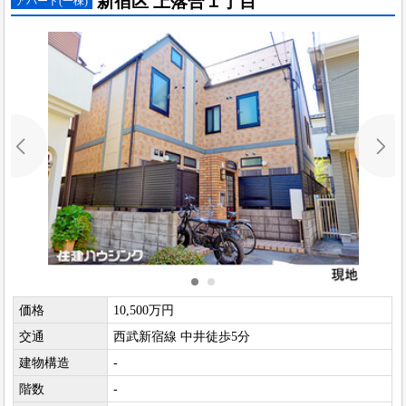
新宿区 上落合１丁目
アパート(一棟)
価格
10,500万円
交通
西武新宿線 中井徒歩5分
建物構造
-
階数
-