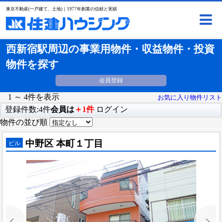
東京不動産(一戸建て、土地)｜1977年創業の信頼と実績
西新宿駅周辺の事業用物件・収益物件・投資
物件を探す
会員登録
1 ～ 4件を表示
お気に入り物件リスト
登録件数:4件
会員は
＋1件
ログイン
物件の並び順
中野区 本町１丁目
ビル