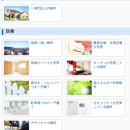
一億円以上の物件
設備
地震に強い物件
暖房設備・冷房設備
が充実
収納スペースが充実
キッチンが充実して
いる物件
庭付き・バルコニー
省エネルギー対策物
つき一戸建て
件
駐車場つきの一戸建
セキュリティが充実
て
している物件
デザイナーズ物件