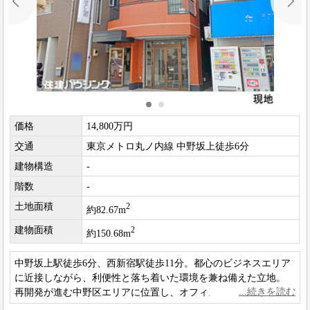
価格
14,800万円
交通
東京メトロ丸ノ内線 中野坂上徒歩6分
建物構造
-
階数
-
土地面積
2
約82.67m
建物面積
2
約150.68m
中野坂上駅徒歩6分、西新宿駅徒歩11分。都心のビジネスエリア
に近接しながら、利便性と落ち着いた環境を兼ね備えた立地。
再開発が進む中野区エリアに位置し、オフィスや事業拠点とし
ても将来性が期待できる魅力ある物件です。