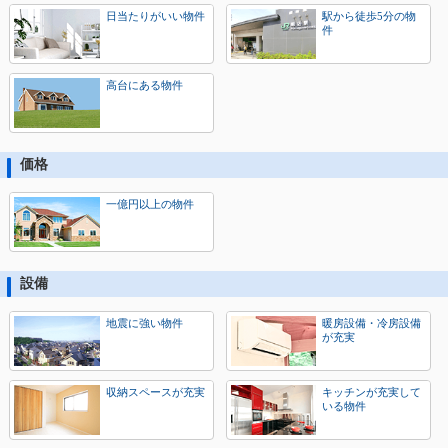
日当たりがいい物件
駅から徒歩5分の物
件
高台にある物件
価格
一億円以上の物件
設備
地震に強い物件
暖房設備・冷房設備
が充実
収納スペースが充実
キッチンが充実して
いる物件