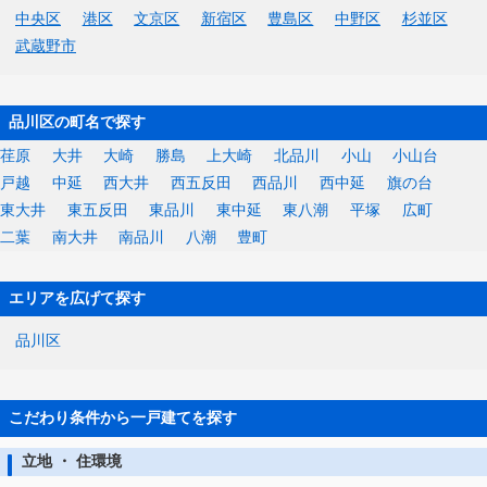
中央区
港区
文京区
新宿区
豊島区
中野区
杉並区
武蔵野市
品川区の町名で探す
荏原
大井
大崎
勝島
上大崎
北品川
小山
小山台
戸越
中延
西大井
西五反田
西品川
西中延
旗の台
東大井
東五反田
東品川
東中延
東八潮
平塚
広町
二葉
南大井
南品川
八潮
豊町
エリアを広げて探す
品川区
こだわり条件から一戸建てを探す
立地 ・ 住環境