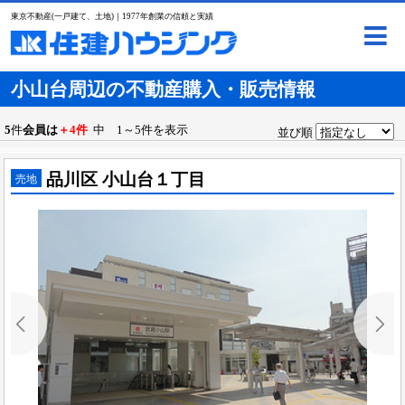
東京不動産(一戸建て、土地)｜1977年創業の信頼と実績
小山台周辺の不動産購入・販売情報
5
件
会員は
＋4件
中 1～5件を表示
並び順
品川区 小山台１丁目
売地