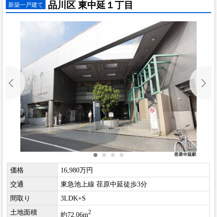
品川区 東中延１丁目
新築一戸建て
価格
16,980万円
交通
東急池上線 荏原中延徒歩3分
間取り
3LDK+S
土地面積
2
約72.06m