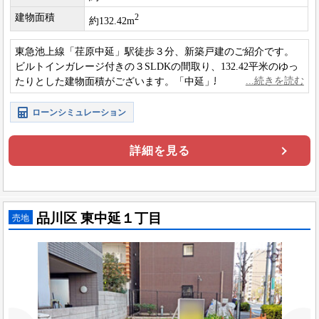
建物面積
2
約132.42m
東急池上線「荏原中延」駅徒歩３分、新築戸建のご紹介です。
ビルトインガレージ付きの３SLDKの間取り、132.42平米のゆっ
たりとした建物面積がございます。「中延」駅も利用できるた
め、通勤や通学にも嬉しいですね。
ローンシミュレーション
詳細を見る
品川区 東中延１丁目
売地