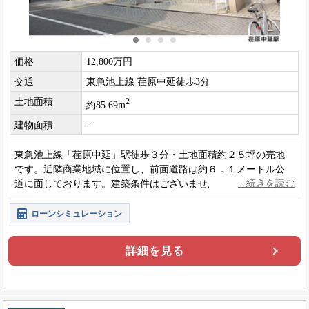
価格
12,800万円
交通
東急池上線 荏原中延徒歩3分
土地面積
2
約85.69m
建物面積
-
東急池上線「荏原中延」駅徒歩３分・土地面積約２５坪の売地
です。近隣商業地域に位置し、前面道路は約６．１メートル公
道に面しております。建築条件はございませんので、お好みの
ハウスメーカーで建築が可能です。
ローンシミュレーション
詳細を見る