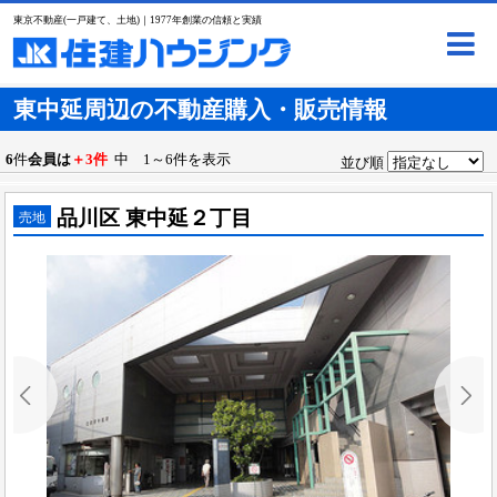
東京不動産(一戸建て、土地)｜1977年創業の信頼と実績
東中延周辺の不動産購入・販売情報
6
件
会員は
＋3件
中 1～6件を表示
並び順
品川区 東中延２丁目
売地