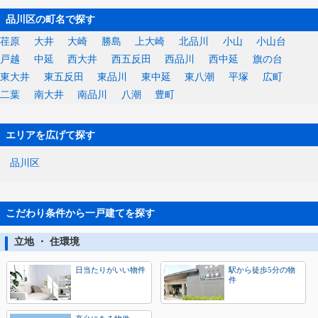
品川区の町名で探す
荏原
大井
大崎
勝島
上大崎
北品川
小山
小山台
戸越
中延
西大井
西五反田
西品川
西中延
旗の台
東大井
東五反田
東品川
東中延
東八潮
平塚
広町
二葉
南大井
南品川
八潮
豊町
エリアを広げて探す
品川区
こだわり条件から一戸建てを探す
立地 ・ 住環境
日当たりがいい物件
駅から徒歩5分の物
件