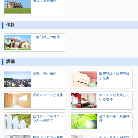
高台にある物件
価格
一億円以上の物件
設備
地震に強い物件
暖房設備・冷房設備
が充実
収納スペースが充実
キッチンが充実して
いる物件
庭付き・バルコニー
省エネルギー対策物
つき一戸建て
件
駐車場つきの一戸建
セキュリティが充実