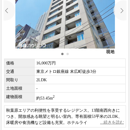
価格
16,000万円
交通
東京メトロ銀座線 末広町徒歩3分
間取り
2LDK
土地面積
-
建物面積
2
約53.45m
秋葉原エリアの利便性を享受するレジデンス。13階南西向きに
つき、開放感ある眺望と明るい室内。専有面積53平米の2LDK、
床暖房や食洗機など設備も充実。ホテルライクな内廊下設計と
トリプルセキュリティを備えた住まいです。