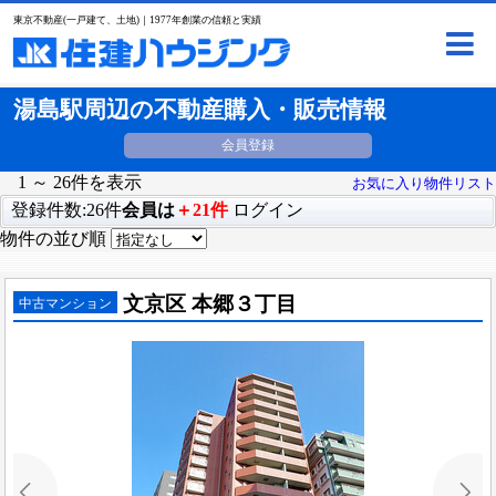
東京不動産(一戸建て、土地)｜1977年創業の信頼と実績
湯島駅周辺の不動産購入・販売情報
会員登録
1 ～ 26件を表示
お気に入り物件リスト
登録件数:26件
会員は
＋21件
ログイン
物件の並び順
文京区 本郷３丁目
中古マンション