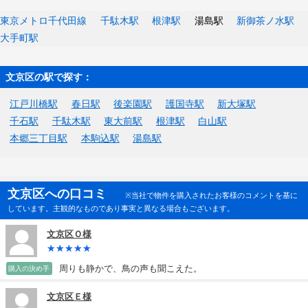
東京メトロ千代田線
千駄木駅
根津駅
湯島駅
新御茶ノ水駅
大手町駅
文京区の駅で探す：
江戸川橋駅
春日駅
後楽園駅
護国寺駅
新大塚駅
千石駅
千駄木駅
東大前駅
根津駅
白山駅
本郷三丁目駅
本駒込駅
湯島駅
文京区への口コミ
※当社で物件を購入されたお客様のコメントを基に
しています。主観的なものであり事実と異なる場合もございます。
文京区Ｏ様
周りも静かで、鳥の声も聞こえた。
購入の決め手
文京区Ｅ様