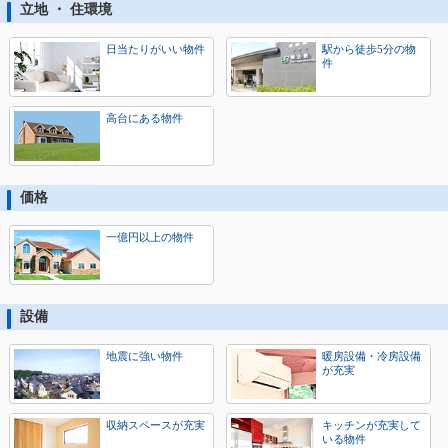
立地 ・ 住環境
日当たりがいい物件
駅から徒歩5分の物
件
高台にある物件
価格
一億円以上の物件
設備
地震に強い物件
暖房設備・冷房設備
が充実
収納スペースが充実
キッチンが充実して
いる物件