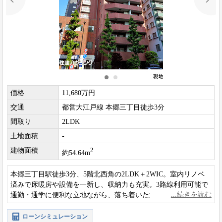
価格
11,680万円
交通
都営大江戸線 本郷三丁目徒歩3分
間取り
2LDK
土地面積
-
建物面積
2
約54.64m
本郷三丁目駅徒歩3分、5階北西角の2LDK＋2WIC。室内リノベ
済みで床暖房や設備を一新し、収納力も充実。3路線利用可能で
通勤・通学に便利な立地ながら、落ち着いた文京エリアで快適
な暮らしが叶います。
ローンシミュレーション