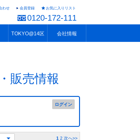
合わせ
会員登録
お気に入りリスト
0120-172-111
TOKYO@14区
会社情報
ャラリー
ュール
TOKYO@14区トップ
ブランド 高級住宅街
住まいのお役立ち
税・住宅ローン
不動産投資のポイント
防災！東京の地震
地域情報「東京さんぽ」
会社概要
アクセス
住建ハウジング上原支店
住建ハウジング中野
採用情報
・販売情報
ログイン
1
2
次へ>>