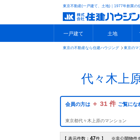
東京不動産(一戸建て、土地)｜1977年創業の
一戸建て
土地
東京の不動産なら住建ハウジング
東京のマ
エリアで探す
沿線で探す
新築一戸建て
中古一戸建て
本日の新着物件
今週の新着物件
エリアで探す
沿線で探す
本日の新着物件
今週の新着物件
代々木上
＋ 31 件
会員の方は
ご覧にな
東京都代々木上原のマンション
47
【 表示件数：
件 】 ※非公開物件