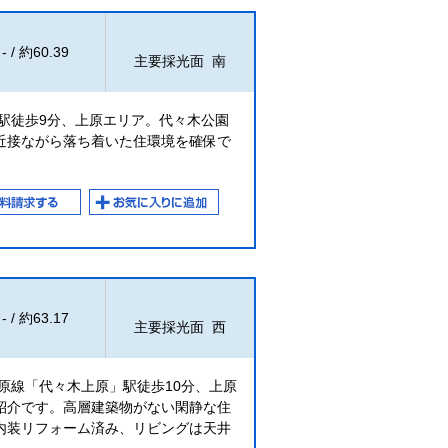
- / 約60.39
主要採光面 南
駅徒歩9分、上原エリア。代々木公園
近接ながら落ち着いた住環境を確保で
- / 約63.17
主要採光面 西
原線「代々木上原」駅徒歩10分、上原
紹介です。高層建築物がない閑静な住
内装リフォーム済み、リビングは天井