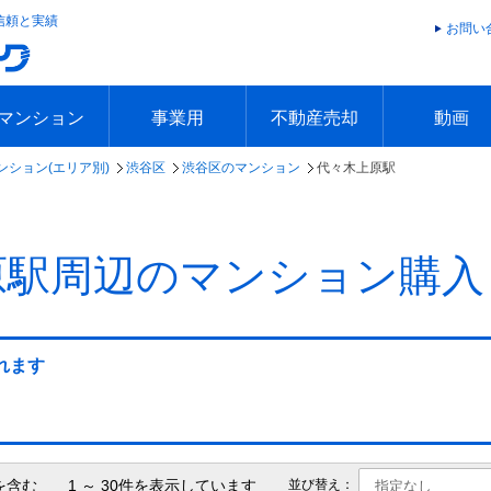
信頼と実績
お問い
マンション
事業用
不動産売却
動画
ンション(エリア別)
渋谷区
渋谷区のマンション
代々木上原駅
エリアで探す
沿線で探す
本日の新着物件
今週の新着物件
エリアで探す
沿線で探す
本日の新着物件
今週の新着物件
不動産売却トップ
簡単無料査定
不動産売却の流れ
不動産売却 Q&A
海外からの不動産売買
住まなび
TVCMギ
放送スケジ
お客様の声
原駅周辺のマンション購入
れます
を含む 1 ～ 30件を表示しています
並び替え：