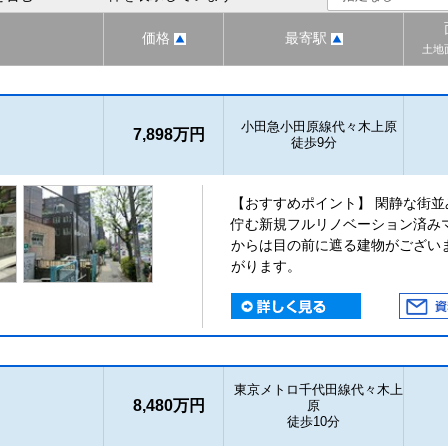
価格
最寄駅
土地
小田急小田原線代々木上原
7,898万円
徒歩9分
【おすすめポイント】 閑静な街
佇む新規フルリノベーション済み
からは目の前に遮る建物がござい
がります。
東京メトロ千代田線代々木上
8,480万円
原
徒歩10分