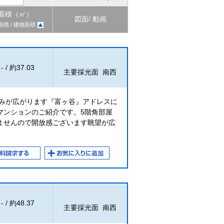
面積（㎡）
図面/ 動画
面積 / 建物面積
- / 約37.03
主要採光面 南西
並みが広がります『富ヶ谷』アドレスに
マンションのご紹介です。5階角部屋
ませんので開放感ございます眺望が広
- / 約48.37
主要採光面 南西