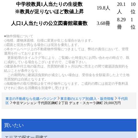
中学校教員1人当たりの生徒数
20.1
10
19.8人
※教員が足りないほど数値上昇
人
位
8.29
1
人口1人当たりの公立図書館蔵書数
3.68冊
冊
位
■物件情報について
◇地積、建物床面積、仕様に変更が生じる場合があります。
◇図面と現況が異なる場合には現況を優先します。
◇本ホームページ上の不動産物件情報につきましては、弊社の責任において、管理
運用を行っておりますが、
更新処理のタイムラグ等により、ご覧戴いた時並びにお問い合わせの時点で、既
に成約している場合もございますので、ご容赦下さい。
◇建築条件付土地の販売は、売買契約後３ヶ月以内に売主との間で建築請負契約を
結ぶことが条件となり、
この期間内に建築請負契約が成立しない場合は、受領金を全額返済した上で土地
売買契約は白紙となります。
◇掲載物件の取引態様は全て仲介物件になります。ご成約の際には規定の手数料及
びそれに係わる消費税を別途申し受けます。
東京の不動産なら住建ハウジング
東京都の(エリア別)購入・販売情報
千代田
区
中古マンション 千代田区麹町２丁目 デュオ・スカーラ麹町 29,000万円
買いたい
エリアで探す一戸建て