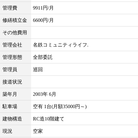
管理費
9911円/月
修繕積立金
6600円/月
その他費用
管理会社
名鉄コミュニティライフ.
管理形態
全部委託
管理員
巡回
接道状況
築年月
2003年 6月
駐車場
空有 1台(月額35000円～)
建物構造
RC造10階建て
現況
空家