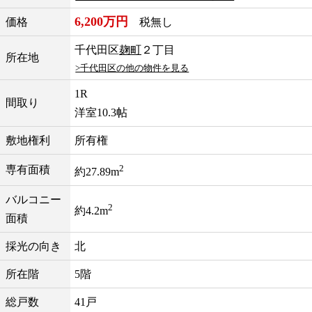
6,200万円
価格
税無し
千代田区
麹町
２丁目
所在地
>千代田区の他の物件を見る
1R
間取り
洋室10.3帖
敷地権利
所有権
2
専有面積
約27.89m
バルコニー
2
約4.2m
面積
採光の向き
北
所在階
5階
総戸数
41戸