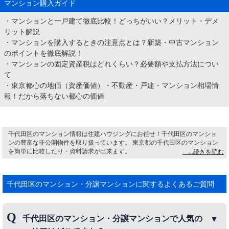
マンション購入ガイド
・
マンションと一戸建て徹底比較！どっちがいい？メリット・デメ
リット解説
・
マンションを購入するときの注意点とは？新築・中古マンション
のポイントを徹底解説！
・
マンションの固定資産税はどれくらい？必要額や支払方法につい
て
・
東京都心の地価（資産価値）・不動産・戸建・マンション相場情
報！だから落ちない都心の価値
千代田区のマンション情報は住建ハウジングにお任せ！千代田区のマンショ
ンの豊富な非公開物件を取り扱っています。 東京都の千代田区のマンション
を簡単に比較したり・資料請求が出来ます。
千代田区お茶の水地名のゆかり JR「御茶ノ水駅」の辺りに、かつて曹洞宗を
奉持する高円寺があった。徳川二代将軍がお立ち寄りの時、寺内の湧き水で
お茶を立てて献上すると、大変美味であるとお褒めを頂いた。それより毎日
千代田区のマンション・分譲マンションに関するよくあるご質問
「湧水」を献上したことから「お茶の水高林時」と呼ばれ、それが地域の名
称になった。
千代田区のマンション・分譲マンションで人気の