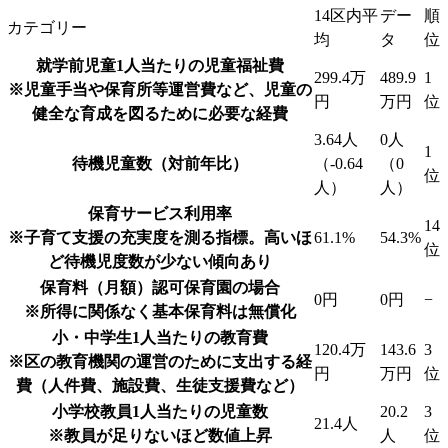
14区内平
デー
順
カテゴリー
均
タ
位
就学前児童1人当たりの児童福祉費
299.4万
489.9
1
※児童手当や保育所等運営費など、児童の
円
万円
位
健全な育成を図るために必要な経費
3.64人
0人
1
待機児童数（対前年比）
（-0.64
（0
位
人）
人）
保育サービス利用率
14
※子育て支援の充実度を測る指標。高いほ
61.1%
54.3%
位
ど待機児度数が少ない傾向あり
保育料（月額）
認可保育園の場合
0円
0円
−
※所得に関係なく基本保育料は無償化
小・中学生1人当たりの教育費
120.4万
143.6
3
※区の教育機関の運営のために支出する経
円
万円
位
費（人件費、施設費、生徒支援費など）
小学校教員1人当たりの児童数
20.2
3
21.4人
※教員が足りないほど数値上昇
人
位