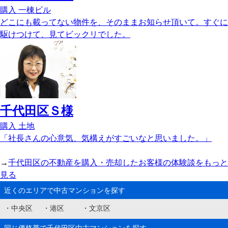
購入
一棟ビル
どこにも載ってない物件を、そのままお知らせ頂いて。すぐに
駆けつけて、見てビックリでした。
千代田区Ｓ様
購入
土地
「社長さんの心意気、気構えがすごいなと思いました。」
→
千代田区の不動産を購入・売却したお客様の体験談をもっと
見る
近くのエリアで中古マンションを探す
・
中央区
・
港区
・
文京区
同じ価格帯で千代田区中古マンションを探す