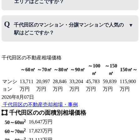
エリアはどこですか？
千代田区のマンション・分譲マンションで人気のエ
千代田区のマンション・分譲マンションで人気の
リアは、四ツ谷、
飯田橋
、
東神田
などです。
駅はどこですか？
千代田区のマンション・分譲マンションで人気の駅
千代田区
は、
の不動産相場価格
東京駅
、
秋葉原駅
、
永田町駅
などです。
～100
～150
～60㎡
～70㎡
～80㎡
～90㎡
150㎡～
㎡
㎡
マンシ
13,711
20,997
28,846
33,204
45,783
59,839
115,900
ョン
万円
万円
万円
万円
万円
万円
万円
2026年8月07日
千代田区の不動産売却相場・事例
千代田区のの面積別相場価格
2
16,647万円
50～60m
2
17,823万円
60～70m
2
31,113万円