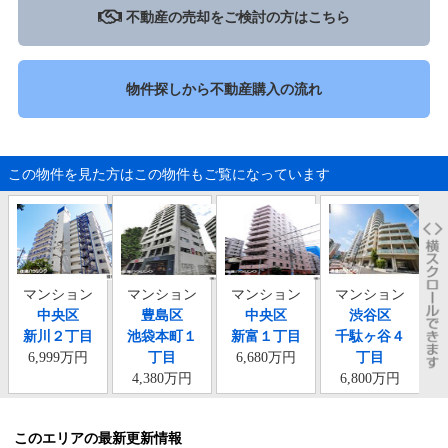
不動産の売却をご検討の方はこちら
物件探しから不動産購入の流れ
この物件を見た方はこの物件もご覧になっています
マンション
マンション
マンション
マンション
中央区
豊島区
中央区
渋谷区
新川２丁目
池袋本町１
新富１丁目
千駄ヶ谷４
6,999万円
丁目
6,680万円
丁目
4,380万円
6,800万円
このエリアの最新更新情報