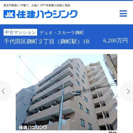
東京不動産(一戸建て、土地)｜1977年創業の信頼と実績
中古マンション
デュオ・スカーラ麹町
6,200万円
千代田区麹町２丁目（麹町駅）1R