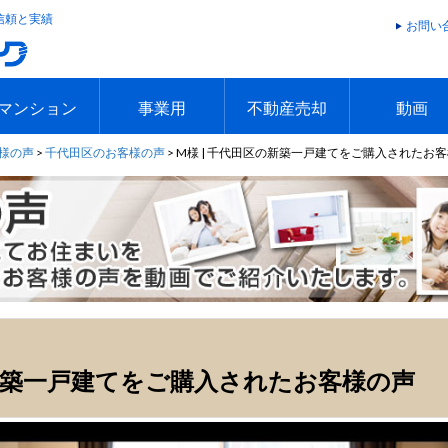
信頼と実績
お問い
マンション
事業用
不動産売却
動画
様の声
>
千代田区のお客様の声
>
M様 | 千代田区の新築一戸建てをご購入されたお
件
件
エリアで探す
沿線で探す
本日のおすすめ物件
今週のおすすめ物件
エリアで探す
沿線で探す
本日のおすすめ物件
今週のおすすめ物件
不動産売却トップ
簡単無料査定
不動産売却の流れ
不動産売却 Q&A
海外からの不動産売買
住まなび
TVCMギ
放送スケジ
お客様の声
の新築一戸建てをご購入されたお客様の声