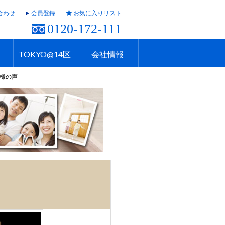
合わせ
会員登録
お気に入りリスト
0120-172-111
TOKYO@14区
会社情報
客様の声
ャラリー
ュール
TOKYO@14区トップ
ブランド 高級住宅街
住まいのお役立ち
税・住宅ローン
不動産投資のポイント
防災！東京の地震
地域情報TOKYOさんぽ
会社概要
アクセス
営業採用情報
住建ハウジング上原支店
住建ハウジング中野