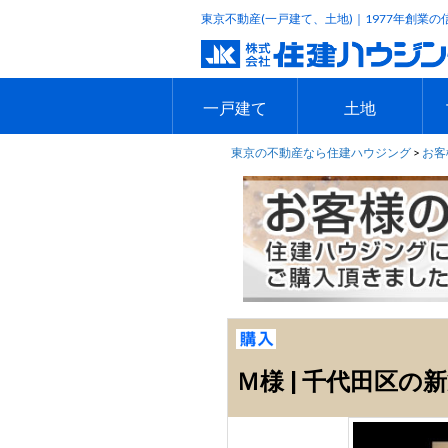
東京不動産(一戸建て、土地)｜1977年創業の
一戸建て
土地
東京の不動産なら住建ハウジング
>
お客
エリアで探す
沿線で探す
新築一戸建て
中古一戸建て
本日のおすすめ物件
今週のおすすめ物件
エリアで探す
沿線で探す
本日のおすすめ物
今週のおすすめ物
Ｍ様 | 千代田区