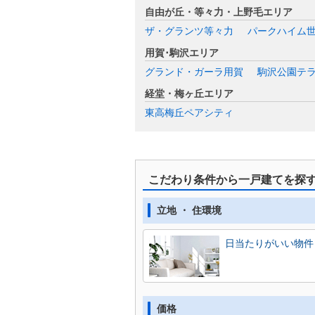
自由が丘・等々力・上野毛エリア
ザ・グランツ等々力
パークハイム
用賀･駒沢エリア
グランド・ガーラ用賀
駒沢公園テ
経堂・梅ヶ丘エリア
東高梅丘ペアシティ
こだわり条件から一戸建てを探
立地 ・ 住環境
日当たりがいい物件
価格