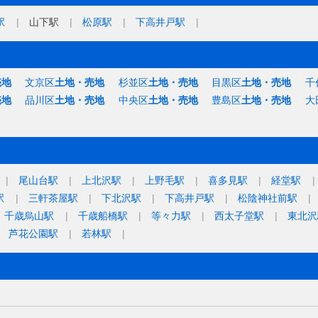
駅
山下駅
松原駅
下高井戸駅
売地
文京区
土地・売地
杉並区
土地・売地
目黒区
土地・売地
千
売地
品川区
土地・売地
中央区
土地・売地
豊島区
土地・売地
大
尾山台駅
上北沢駅
上野毛駅
喜多見駅
経堂駅
駅
三軒茶屋駅
下北沢駅
下高井戸駅
松陰神社前駅
千歳烏山駅
千歳船橋駅
等々力駅
西太子堂駅
東北沢
芦花公園駅
若林駅