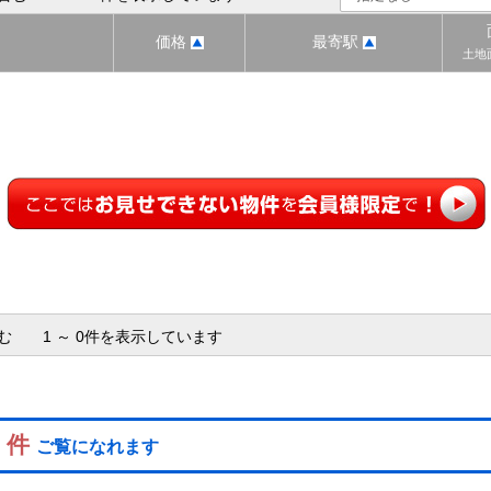
価格
最寄駅
土地
含む 1 ～ 0件を表示しています
0 件
ご覧になれます