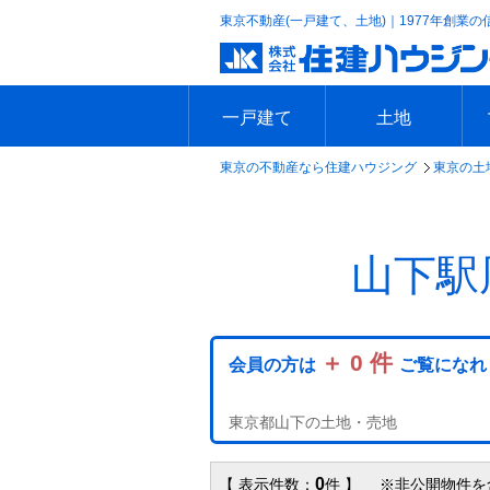
東京不動産(一戸建て、土地)｜1977年創業の
一戸建て
土地
東京の不動産なら住建ハウジング
東京の土
エリアで探す
沿線で探す
新築一戸建て
中古一戸建て
本日の新着物件
今週の新着物件
エリアで探す
沿線で探す
本日の新着物件
今週の新着物件
山下駅
＋ 0 件
会員の方は
ご覧になれ
東京都山下の土地・売地
0
【 表示件数：
件 】 ※非公開物件を