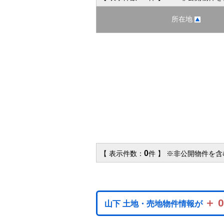
所在地
0
【 表示件数：
件 】 ※非公開物件を
＋ 
山下 土地・売地物件情報が