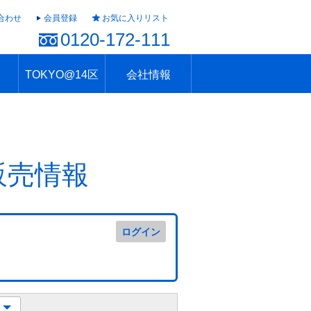
合わせ
会員登録
お気に入りリスト
0120-172-111
TOKYO@14区
会社情報
ャラリー
ュール
TOKYO@14区トップ
ブランド 高級住宅街
住まいのお役立ち
税・住宅ローン
不動産投資のポイント
防災！東京の地震
地域情報「東京さんぽ」
会社概要
アクセス
住建ハウジング上原支店
住建ハウジング中野
採用情報
販売情報
ログイン