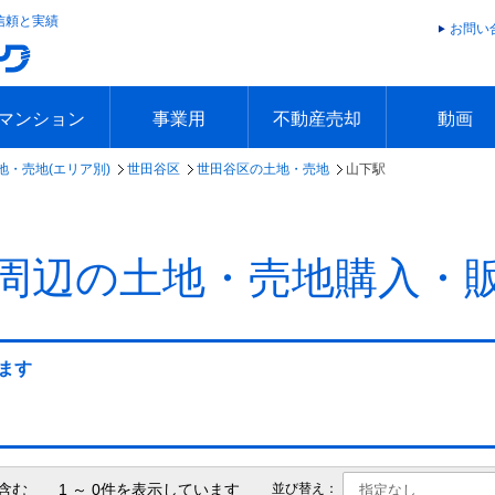
信頼と実績
お問い
マンション
事業用
不動産売却
動画
地・売地(エリア別)
世田谷区
世田谷区の土地・売地
山下駅
エリアで探す
沿線で探す
本日の新着物件
今週の新着物件
エリアで探す
沿線で探す
本日の新着物件
今週の新着物件
不動産売却トップ
簡単無料査定
不動産売却の流れ
不動産売却 Q&A
海外からの不動産売買
住まなび
TVCMギ
放送スケジ
お客様の声
周辺の土地・売地購入・
ます
含む 1 ～ 0件を表示しています
並び替え：