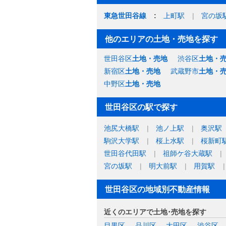
東急世田谷線
上町駅
宮の坂
他のエリアの土地・売地を探す
世田谷区
土地・売地
渋谷区
土地・
新宿区
土地・売地
武蔵野市
土地・
中野区
土地・売地
世田谷区の駅で探す
池尻大橋駅
池ノ上駅
奥沢駅
駒沢大学駅
桜上水駅
桜新町
世田谷代田駅
祖師ケ谷大蔵駅
宮の坂駅
明大前駅
用賀駅
世田谷区の地域別不動産情報
近くのエリアで土地･売地を探す
目黒区
品川区
大田区
渋谷区