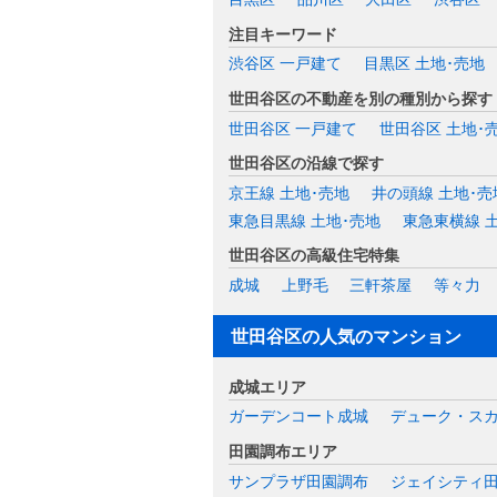
注目キーワード
渋谷区 一戸建て
目黒区 土地･売地
世田谷区の不動産を別の種別から探す
世田谷区 一戸建て
世田谷区 土地･
世田谷区の沿線で探す
京王線 土地･売地
井の頭線 土地･売
東急目黒線 土地･売地
東急東横線 
世田谷区の高級住宅特集
成城
上野毛
三軒茶屋
等々力
世田谷区の人気のマンション
成城エリア
ガーデンコート成城
デューク・ス
田園調布エリア
サンプラザ田園調布
ジェイシティ