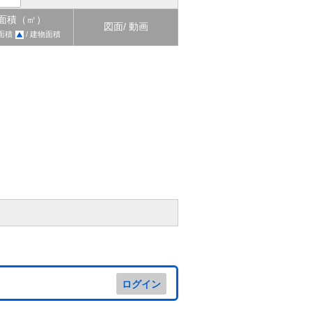
面積（㎡）
図面/ 動画
面積
/ 建物面積
ログイン