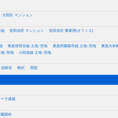
大田区 マンション
売地
世田谷区 マンション
世田谷区 事業用(オフィス)
地
東急世田谷線 土地･売地
東急田園都市線 土地･売地
東急大井町
土地･売地
小田急線 土地･売地
祖師谷
駒沢
用賀
カーラ成城
田園調布