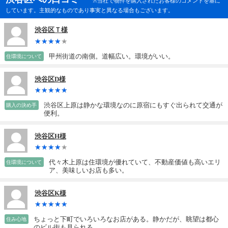
※当社で物件を購入されたお客様のコメントを基に
しています。主観的なものであり事実と異なる場合もございます。
渋谷区Ｔ様
甲州街道の南側。道幅広い。環境がいい。
住環境について
渋谷区D様
渋谷区上原は静かな環境なのに原宿にもすぐ出られて交通が
購入の決め手
便利。
渋谷区H様
代々木上原は住環境が優れていて、不動産価値も高いエリ
住環境について
ア、美味しいお店も多い。
渋谷区K様
ちょっと下町でいろいろなお店がある。静かだが、眺望は都心
住み心地
のビル街も見られる。