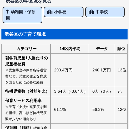
渋谷区の学区域を見る
幼稚園・保育
小学校
中学校
園
渋谷区の子育て環境
カテゴリー
14区内平均
データ
順位
就学前児童1人当たりの
児童福祉費
299.4万円
240.1万円
13位
※児童手当や保育所等運営
費など、児童の健全な育成
を図るために必要な経費
待機児童数（対前年比）
3.64人（-0.64人）
0人（0人）
1位
保育サービス利用率
※子育て支援の充実度を測
61.1%
56.3%
12位
る指標。高いほど待機児度
数が少ない傾向あり
保育料（月額）
認可保育