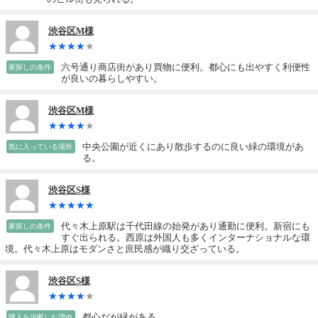
渋谷区M様
六号通り商店街があり買物に便利。都心にも出やすく利便性
家探しの条件
が良いの暮らしやすい。
渋谷区M様
中央公園が近くにあり散歩するのに良い緑の環境があ
気に入っている場所
る。
渋谷区S様
代々木上原駅は千代田線の始発があり通勤に便利。新宿にも
家探しの条件
すぐ出られる。西原は外国人も多くインターナショナルな環
境。代々木上原はモダンさと庶民感が織り交ざっている。
渋谷区S様
都心だが緑がある。
購入を決断した理由