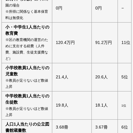
園の場合
0円
0円
−
※所得に関係なく基本保育
料は無償化
小・中学生1人当たりの
教育費
※区の教育機関の運営のた
120.4万円
91.2万円
11位
めに支出する経費（人件
費、施設費、生徒支援費な
ど）
小学校教員1人当たりの
児童数
21.4人
20.6人
5位
※教員が足りないほど数値
上昇
中学校教員1人当たりの
生徒数
19.8人
18.1人
1位
※教員が足りないほど数値
上昇
人口1人当たりの公立図
3.68冊
3.67冊
6位
書館蔵書数