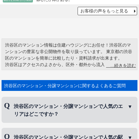
お客様の声をもっと見る
渋谷区のマンション情報は住建ハウジングにお任せ！渋谷区のマ
ンションの豊富な非公開物件を取り扱っています。 東京都の渋谷
区のマンションを簡単に比較したり・資料請求が出来ます。
渋谷区はアクセスのよさから、区外・都外から流入する。人が多
いと街の施設自体が広告媒体になる。又、渋谷区は幼稚園、小学
校の環境は他区よりも優れている。1学級当たりの児童数、1教員
当たりの児童数が23区で最も少なく、教員一人当たりの公立児童
渋谷区のマンション・分譲マンションに関するよくあるご質問
数が23区で2番目に少ない。
渋谷区はファッションに敏感な若い人が集まってきます。百貨
店・路面店等で、衣料品を売っている店舗が多くあります。大規
渋谷区のマンション・分譲マンションで人気のエ
模小売店の店舗が多く、大規模小売店の店舗数ででは23区中3位、
リアはどこですか？
売り場面積も3位、年間の販売額が4位となっています。販売力の
大きさを測る小売シェアはなんと23区中3位です。スターバックス
コーヒーの出店店舗数は23区中3位、美容室の数が23区でトップに
渋谷区のマンション・分譲マンションで人気のエリ
なっています。カリスマ美容師のいる有名店や、個人がアパート
渋谷区のマンション・分譲マンションで人気の駅
アは、
恵比寿
、
代々木
、
初台
などです。