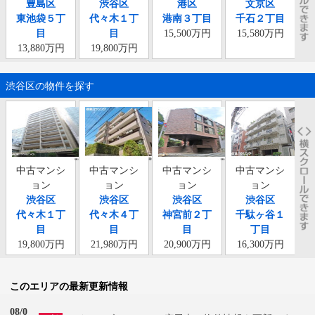
豊島区
渋谷区
港区
文京区
東池袋５丁
代々木１丁
港南３丁目
千石２丁目
虎
目
目
15,500万円
15,580万円
13,880万円
19,800万円
渋谷区の物件を探す
中古マンシ
中古マンシ
中古マンシ
中古マンシ
ョン
ョン
ョン
ョン
渋谷区
渋谷区
渋谷区
渋谷区
代々木１丁
代々木４丁
神宮前２丁
千駄ヶ谷１
目
目
目
丁目
19,800万円
21,980万円
20,900万円
16,300万円
このエリアの最新更新情報
08/0