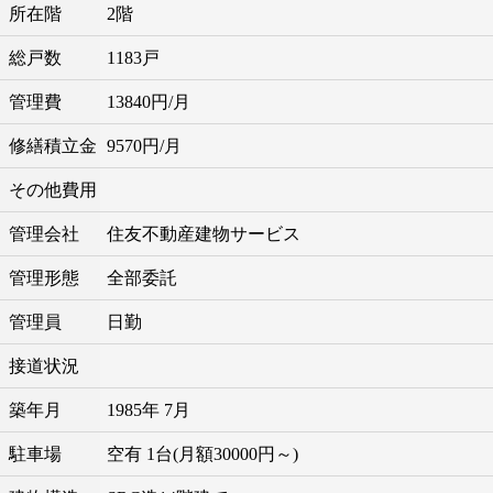
所在階
2階
総戸数
1183戸
管理費
13840円/月
修繕積立金
9570円/月
その他費用
管理会社
住友不動産建物サービス
管理形態
全部委託
管理員
日勤
接道状況
築年月
1985年 7月
駐車場
空有 1台(月額30000円～)