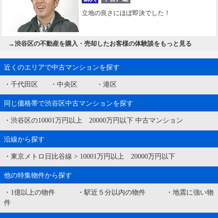
立地の良さにほぼ即決でした！
→
渋谷区の不動産を購入・売却したお客様の体験談をもっと見る
近くのエリアで中古マンションを探す
・
千代田区
・
中央区
・
港区
同じ価格帯で渋谷区中古マンションを探す
・
渋谷区の10001万円以上 20000万円以下 中古マンション
沿線から探す
・
東京メトロ日比谷線
>
10001万円以上 20000万円以下
他の特集物件から探す
・
1億以上の物件
・
駅近５分以内の物件
・
地震に強い物
件