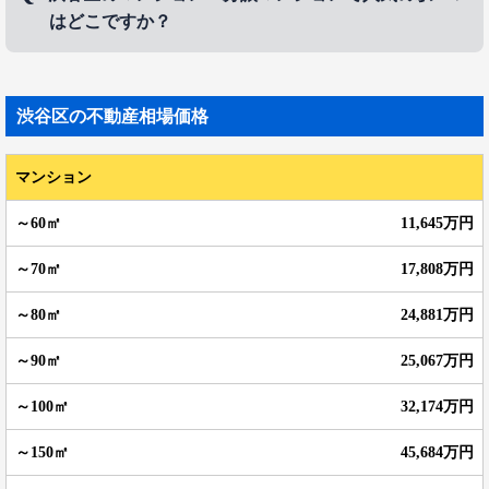
の一室でやっている小規模なものまで、原宿・表参道周辺に数多
はどこですか？
く存在しています。美容室に感度の高い渋谷区外の人達が、わざ
わざ髪の毛を切りにやってきます。
渋谷区のマンション・分譲マンションで人気の駅
は、
代々木上原駅
、
代官山駅
、
恵比寿駅
などです。
渋谷区
の不動産相場価格
マンション
11,645万円
17,808万円
24,881万円
25,067万円
32,174万円
45,684万円