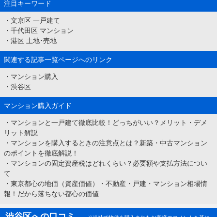
注目キーワード
・
文京区 一戸建て
・
千代田区 マンション
・
港区 土地･売地
関連する記事一覧ページへのリンク
・
マンション購入
・
渋谷区
マンション購入ガイド
・
マンションと一戸建て徹底比較！どっちがいい？メリット・デメ
リット解説
・
マンションを購入するときの注意点とは？新築・中古マンション
のポイントを徹底解説！
・
マンションの固定資産税はどれくらい？必要額や支払方法につい
て
・
東京都心の地価（資産価値）・不動産・戸建・マンション相場情
報！だから落ちない都心の価値
渋谷区への口コミ