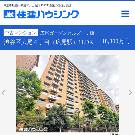
東京不動産(一戸建て、土地)｜1977年創業の信頼と実績
中古マンション
広尾ガーデンヒルズ Ｊ棟
18,800万円
渋谷区広尾４丁目（広尾駅）1LDK