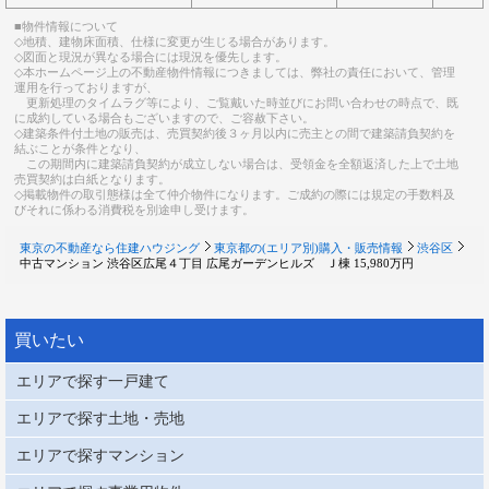
■物件情報について
◇地積、建物床面積、仕様に変更が生じる場合があります。
◇図面と現況が異なる場合には現況を優先します。
◇本ホームページ上の不動産物件情報につきましては、弊社の責任において、管理
運用を行っておりますが、
更新処理のタイムラグ等により、ご覧戴いた時並びにお問い合わせの時点で、既
に成約している場合もございますので、ご容赦下さい。
◇建築条件付土地の販売は、売買契約後３ヶ月以内に売主との間で建築請負契約を
結ぶことが条件となり、
この期間内に建築請負契約が成立しない場合は、受領金を全額返済した上で土地
売買契約は白紙となります。
◇掲載物件の取引態様は全て仲介物件になります。ご成約の際には規定の手数料及
びそれに係わる消費税を別途申し受けます。
東京の不動産なら住建ハウジング
東京都の(エリア別)購入・販売情報
渋谷区
中古マンション 渋谷区広尾４丁目 広尾ガーデンヒルズ Ｊ棟 15,980万円
買いたい
エリアで探す一戸建て
エリアで探す土地・売地
エリアで探すマンション