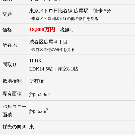
東京メトロ日比谷線
広尾駅
徒歩 5分
交通
>東京メトロ日比谷線の他の物件を見る
18,800万円
価格
税無し
渋谷区
広尾
４丁目
所在地
>渋谷区の他の物件を見る
1LDK
間取り
LDK14.5帖：洋室8.1帖
敷地権利
所有権
2
専有面積
約55.59m
バルコニー
2
約5.62m
面積
採光の向き
東