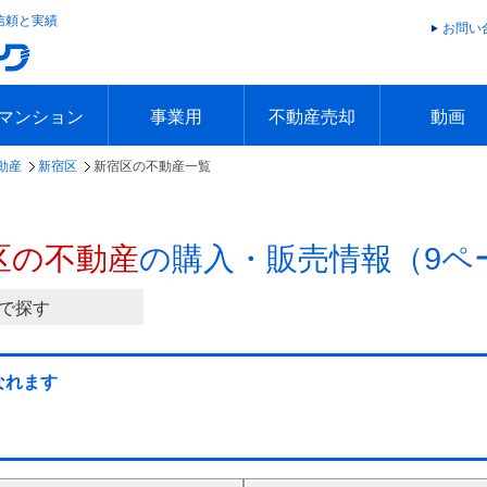
信頼と実績
お問い
マンション
事業用
不動産売却
動画
動産
新宿区
新宿区の不動産一覧
エリアで探す
沿線で探す
本日の新着物件
今週の新着物件
エリアで探す
沿線で探す
本日の新着物件
今週の新着物件
不動産売却トップ
簡単無料査定
不動産売却の流れ
不動産売却 Q&A
海外からの不動産売買
住まなび
TVCMギ
放送スケジ
お客様の声
区の不動産
の購入・販売情報（9ペ
で探す
なれます