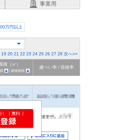
事業用
000万円以上
19
20
21
22
23
24
25
26
27
28
次へ>>
面積（㎡）
建ぺい率 / 容積率
積
/ 建物面積