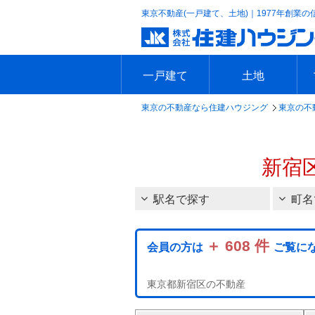
東京不動産(一戸建て、土地)｜1977年創業の
一戸建て
土地
東京の不動産なら住建ハウジング
東京の不
エリアで探す
沿線で探す
新築一戸建て
中古一戸建て
本日の新着物件
今週の新着物件
エリアで探す
沿線で探す
本日の新着物件
今週の新着物件
新宿
駅名で探す
町名
＋ 608 件
会員の方は
ご覧に
東京都新宿区の不動産