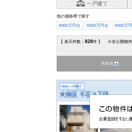
一戸建て
他の価格帯で探す
4000万円台
5000万円台
6000万
828
【 表示件数：
件 】 ※非公開物件
所在地