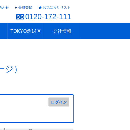
合わせ
会員登録
お気に入りリスト
0120-172-111
TOKYO@14区
会社情報
ャラリー
ュール
TOKYO@14区トップ
ブランド 高級住宅街
住まいのお役立ち
税・住宅ローン
不動産投資のポイント
防災！東京の地震
地域情報「東京さんぽ」
会社概要
アクセス
住建ハウジング上原支店
住建ハウジング中野
採用情報
ージ）
ログイン