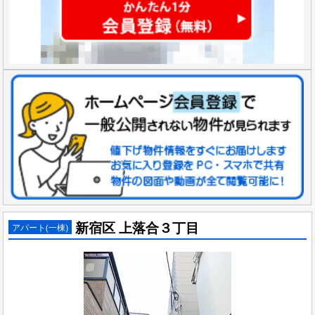
新宿区 上落合３丁目
アパート(一棟)