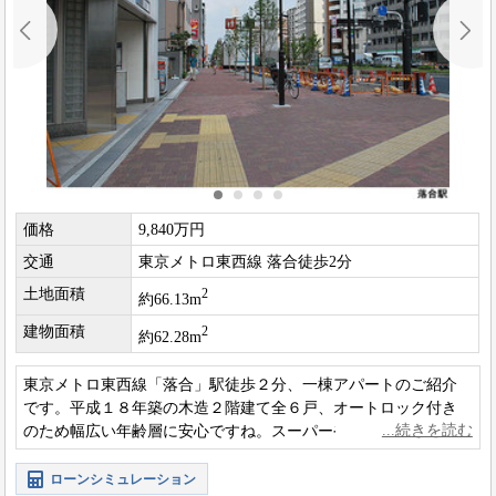
価格
9,840万円
交通
東京メトロ東西線 落合徒歩2分
土地面積
2
約66.13m
建物面積
2
約62.28m
東京メトロ東西線「落合」駅徒歩２分、一棟アパートのご紹介
です。平成１８年築の木造２階建て全６戸、オートロック付き
のため幅広い年齢層に安心ですね。スーパーやコンビニなども
多く暮らしやすい住環境です。
ローンシミュレーション