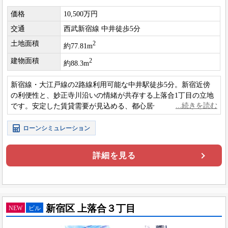
価格
10,500万円
交通
西武新宿線 中井徒歩5分
土地面積
2
約77.81m
建物面積
2
約88.3m
新宿線・大江戸線の2路線利用可能な中井駅徒歩5分。新宿近傍
の利便性と、妙正寺川沿いの情緒が共存する上落合1丁目の立地
です。安定した賃貸需要が見込める、都心居住に適した収益用1
棟アパート。
ローンシミュレーション
詳細を見る
新宿区 上落合３丁目
NEW
ビル