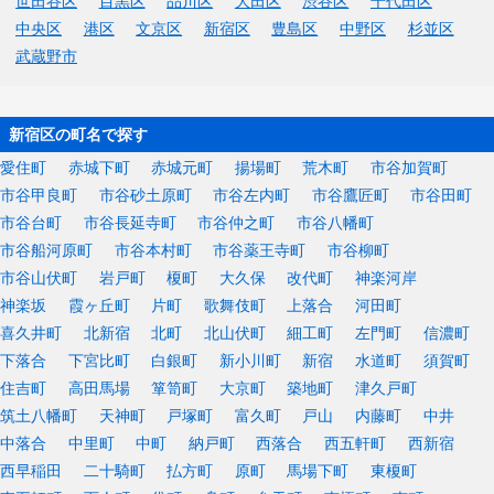
世田谷区
目黒区
品川区
大田区
渋谷区
千代田区
中央区
港区
文京区
新宿区
豊島区
中野区
杉並区
武蔵野市
新宿区の町名で探す
愛住町
赤城下町
赤城元町
揚場町
荒木町
市谷加賀町
市谷甲良町
市谷砂土原町
市谷左内町
市谷鷹匠町
市谷田町
市谷台町
市谷長延寺町
市谷仲之町
市谷八幡町
市谷船河原町
市谷本村町
市谷薬王寺町
市谷柳町
市谷山伏町
岩戸町
榎町
大久保
改代町
神楽河岸
神楽坂
霞ヶ丘町
片町
歌舞伎町
上落合
河田町
喜久井町
北新宿
北町
北山伏町
細工町
左門町
信濃町
下落合
下宮比町
白銀町
新小川町
新宿
水道町
須賀町
住吉町
高田馬場
箪笥町
大京町
築地町
津久戸町
筑土八幡町
天神町
戸塚町
富久町
戸山
内藤町
中井
中落合
中里町
中町
納戸町
西落合
西五軒町
西新宿
西早稲田
二十騎町
払方町
原町
馬場下町
東榎町