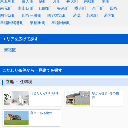
東五軒町
百人町
袋町
舟町
弁天町
南榎町
南町
南元町
南山伏町
山吹町
矢来町
横寺町
余丁町
四谷
四谷坂町
四谷三栄町
四谷本塩町
若葉
若松町
若宮町
早稲田鶴巻町
早稲田町
早稲田南町
エリアを広げて探す
新宿区
こだわり条件から一戸建てを探す
立地 ・ 住環境
日当たりがいい物件
駅から徒歩5分の物
件
高台にある物件