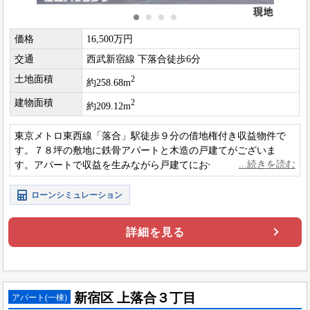
価格
16,500万円
交通
西武新宿線 下落合徒歩6分
土地面積
2
約258.68m
建物面積
2
約209.12m
東京メトロ東西線「落合」駅徒歩９分の借地権付き収益物件で
す。７８坪の敷地に鉄骨アパートと木造の戸建てがございま
す。アパートで収益を生みながら戸建てにお住まいになる事が
できます。3駅複数路線利用可でアクセスも良好です。
ローンシミュレーション
詳細を見る
新宿区 上落合３丁目
アパート(一棟)