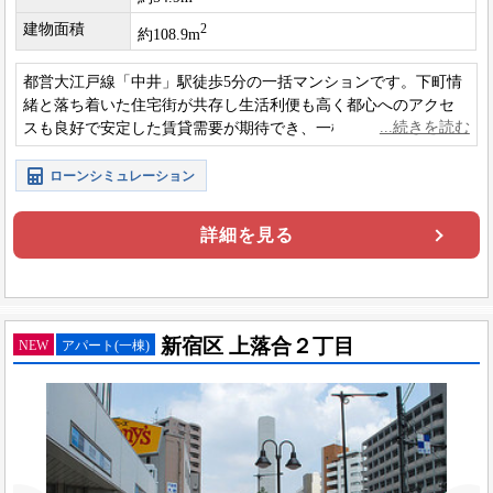
建物面積
2
約108.9m
都営大江戸線「中井」駅徒歩5分の一括マンションです。下町情
緒と落ち着いた住宅街が共存し生活利便も高く都心へのアクセ
スも良好で安定した賃貸需要が期待でき、一棟マンション保有
により継続的な収益確保と資産形成が可能な物件です。
ローンシミュレーション
詳細を見る
新宿区 上落合２丁目
NEW
アパート(一棟)