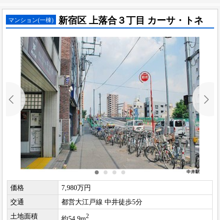
新宿区 上落合３丁目 カーサ・トネ
マンション(一棟)
価格
7,980万円
交通
都営大江戸線 中井徒歩5分
土地面積
2
約54.9m