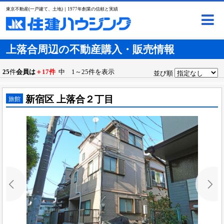
東京不動産(一戸建て、土地)｜1977年創業の信頼と実績
上落合周辺の不動産購入・販売情報
25
件
会員は
＋17件
中 1～25件を表示
並び順
新宿区 上落合２丁目
旅館