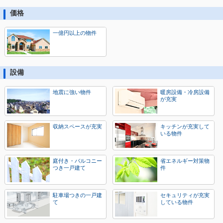
価格
一億円以上の物件
設備
地震に強い物件
暖房設備・冷房設備
が充実
収納スペースが充実
キッチンが充実して
いる物件
庭付き・バルコニー
省エネルギー対策物
つき一戸建て
件
駐車場つきの一戸建
セキュリティが充実
て
している物件