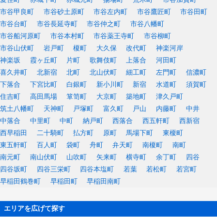
市谷甲良町
市谷砂土原町
市谷左内町
市谷鷹匠町
市谷田町
市谷台町
市谷長延寺町
市谷仲之町
市谷八幡町
市谷船河原町
市谷本村町
市谷薬王寺町
市谷柳町
市谷山伏町
岩戸町
榎町
大久保
改代町
神楽河岸
神楽坂
霞ヶ丘町
片町
歌舞伎町
上落合
河田町
喜久井町
北新宿
北町
北山伏町
細工町
左門町
信濃町
下落合
下宮比町
白銀町
新小川町
新宿
水道町
須賀町
住吉町
高田馬場
箪笥町
大京町
築地町
津久戸町
筑土八幡町
天神町
戸塚町
富久町
戸山
内藤町
中井
中落合
中里町
中町
納戸町
西落合
西五軒町
西新宿
西早稲田
二十騎町
払方町
原町
馬場下町
東榎町
東五軒町
百人町
袋町
舟町
弁天町
南榎町
南町
南元町
南山伏町
山吹町
矢来町
横寺町
余丁町
四谷
四谷坂町
四谷三栄町
四谷本塩町
若葉
若松町
若宮町
早稲田鶴巻町
早稲田町
早稲田南町
エリアを広げて探す