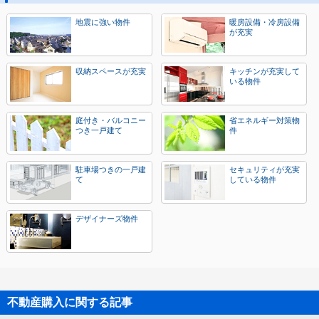
地震に強い物件
暖房設備・冷房設備
が充実
収納スペースが充実
キッチンが充実して
いる物件
庭付き・バルコニー
省エネルギー対策物
つき一戸建て
件
駐車場つきの一戸建
セキュリティが充実
て
している物件
デザイナーズ物件
不動産購入に関する記事