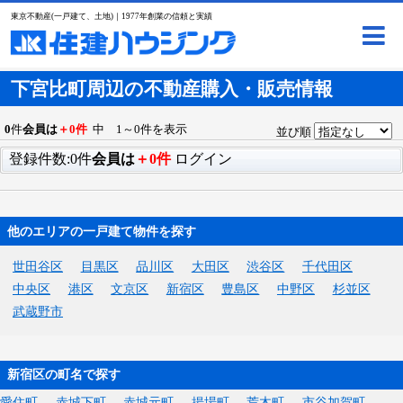
東京不動産(一戸建て、土地)｜1977年創業の信頼と実績
下宮比町周辺の不動産購入・販売情報
0
件
会員は
＋0件
中 1～0件を表示
並び順
登録件数:0件
会員は
＋0件
ログイン
他のエリアの一戸建て物件を探す
世田谷区
目黒区
品川区
大田区
渋谷区
千代田区
中央区
港区
文京区
新宿区
豊島区
中野区
杉並区
武蔵野市
新宿区の町名で探す
愛住町
赤城下町
赤城元町
揚場町
荒木町
市谷加賀町