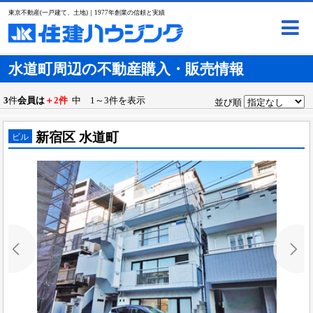
東京不動産(一戸建て、土地)｜1977年創業の信頼と実績
水道町周辺の不動産購入・販売情報
3
件
会員は
＋2件
中 1～3件を表示
並び順
新宿区 水道町
ビル