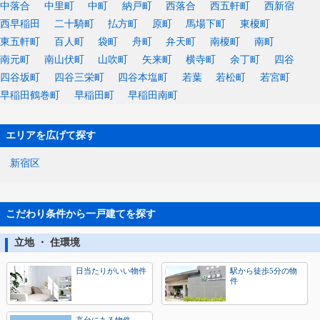
中落合
中里町
中町
納戸町
西落合
西五軒町
西新宿
西早稲田
二十騎町
払方町
原町
馬場下町
東榎町
東五軒町
百人町
袋町
舟町
弁天町
南榎町
南町
南元町
南山伏町
山吹町
矢来町
横寺町
余丁町
四谷
四谷坂町
四谷三栄町
四谷本塩町
若葉
若松町
若宮町
早稲田鶴巻町
早稲田町
早稲田南町
エリアを広げて探す
新宿区
こだわり条件から一戸建てを探す
立地 ・ 住環境
日当たりがいい物件
駅から徒歩5分の物
件