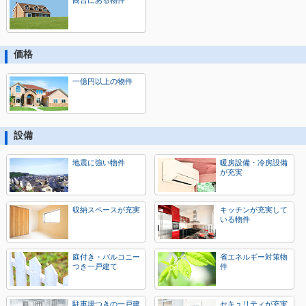
高台にある物件
価格
一億円以上の物件
設備
地震に強い物件
暖房設備・冷房設備
が充実
収納スペースが充実
キッチンが充実して
いる物件
庭付き・バルコニー
省エネルギー対策物
つき一戸建て
件
駐車場つきの一戸建
セキュリティが充実