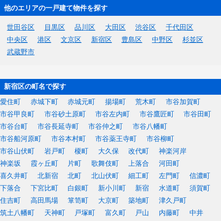
他のエリアの一戸建て物件を探す
世田谷区
目黒区
品川区
大田区
渋谷区
千代田区
中央区
港区
文京区
新宿区
豊島区
中野区
杉並区
武蔵野市
新宿区の町名で探す
愛住町
赤城下町
赤城元町
揚場町
荒木町
市谷加賀町
市谷甲良町
市谷砂土原町
市谷左内町
市谷鷹匠町
市谷田町
市谷台町
市谷長延寺町
市谷仲之町
市谷八幡町
市谷船河原町
市谷本村町
市谷薬王寺町
市谷柳町
市谷山伏町
岩戸町
榎町
大久保
改代町
神楽河岸
神楽坂
霞ヶ丘町
片町
歌舞伎町
上落合
河田町
喜久井町
北新宿
北町
北山伏町
細工町
左門町
信濃町
下落合
下宮比町
白銀町
新小川町
新宿
水道町
須賀町
住吉町
高田馬場
箪笥町
大京町
築地町
津久戸町
筑土八幡町
天神町
戸塚町
富久町
戸山
内藤町
中井