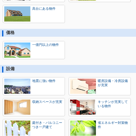
高台にある物件
価格
一億円以上の物件
設備
地震に強い物件
暖房設備・冷房設備
が充実
収納スペースが充実
キッチンが充実して
いる物件
庭付き・バルコニー
省エネルギー対策物
つき一戸建て
件