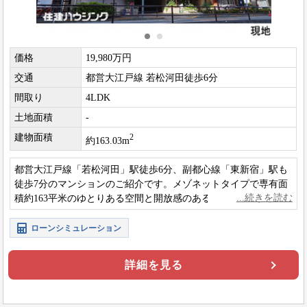
価格
19,980万円
交通
都営大江戸線 若松河田徒歩6分
間取り
4LDK
土地面積
-
建物面積
2
約163.03m
都営大江戸線「若松河田」駅徒歩6分、副都心線「東新宿」駅も
徒歩7分のマンションのご紹介です。メゾネットタイプで専有面
積約163平米のゆとりある空間と開放感のあるLDKが魅力。居室
も全て６帖以上の広さを確保しています。
ローンシミュレーション
詳細を見る