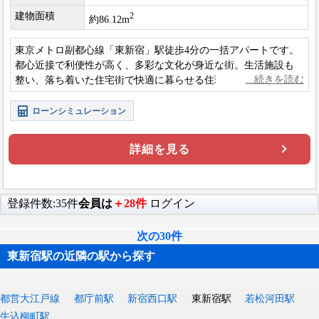
建物面積
2
約86.12m
東京メトロ副都心線「東新宿」駅徒歩4分の一括アパートです。
都心近接で利便性が高く、多彩な文化が身近な街。生活施設も
整い、落ち着いた住宅街で快適に暮らせる住環境です。
ローンシミュレーション
詳細を見る
登録件数:35件
会員は
＋28件
ログイン
次の30件
東新宿駅の近隣の駅から探す
都営大江戸線
都庁前駅
新宿西口駅
東新宿駅
若松河田駅
牛込柳町駅