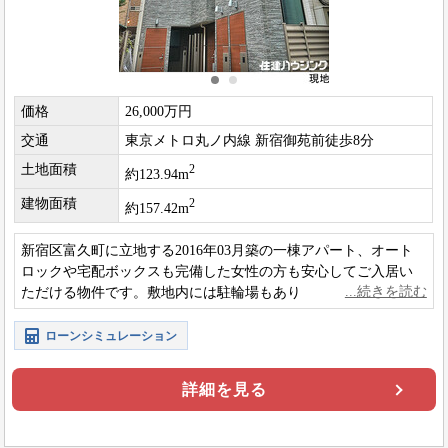
価格
26,000万円
交通
東京メトロ丸ノ内線 新宿御苑前徒歩8分
土地面積
2
約123.94m
建物面積
2
約157.42m
新宿区富久町に立地する2016年03月築の一棟アパート、オート
ロックや宅配ボックスも完備した女性の方も安心してご入居い
ただける物件です。敷地内には駐輪場もありますので入居者に
も嬉しい条件の物件ですね。
ローンシミュレーション
詳細を見る