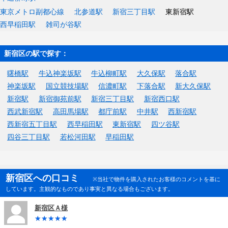
東京メトロ副都心線
北参道駅
新宿三丁目駅
東新宿駅
西早稲田駅
雑司が谷駅
新宿区の駅で探す：
曙橋駅
牛込神楽坂駅
牛込柳町駅
大久保駅
落合駅
神楽坂駅
国立競技場駅
信濃町駅
下落合駅
新大久保駅
新宿駅
新宿御苑前駅
新宿三丁目駅
新宿西口駅
西武新宿駅
高田馬場駅
都庁前駅
中井駅
西新宿駅
西新宿五丁目駅
西早稲田駅
東新宿駅
四ツ谷駅
四谷三丁目駅
若松河田駅
早稲田駅
新宿区への口コミ
※当社で物件を購入されたお客様のコメントを基に
しています。主観的なものであり事実と異なる場合もございます。
新宿区Ａ様