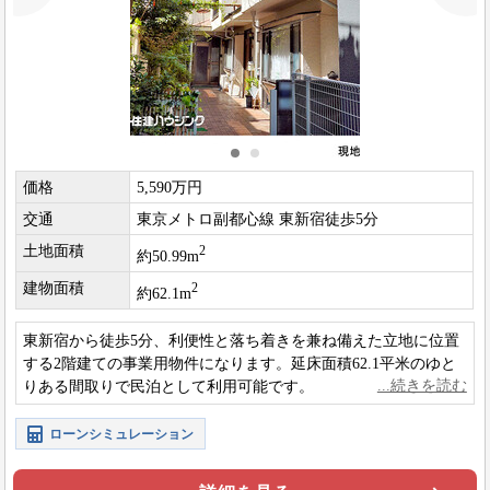
価格
5,590万円
交通
東京メトロ副都心線 東新宿徒歩5分
土地面積
2
約50.99m
建物面積
2
約62.1m
東新宿から徒歩5分、利便性と落ち着きを兼ね備えた立地に位置
する2階建ての事業用物件になります。延床面積62.1平米のゆと
りある間取りで民泊として利用可能です。
ローンシミュレーション