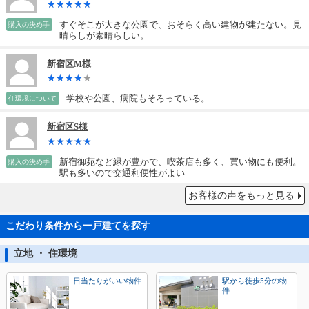
すぐそこが大きな公園で、おそらく高い建物が建たない。見
購入の決め手
晴らしが素晴らしい。
新宿区M様
学校や公園、病院もそろっている。
住環境について
新宿区S様
新宿御苑など緑が豊かで、喫茶店も多く、買い物にも便利。
購入の決め手
駅も多いので交通利便性がよい
お客様の声をもっと見る
こだわり条件から一戸建てを探す
立地 ・ 住環境
日当たりがいい物件
駅から徒歩5分の物
件