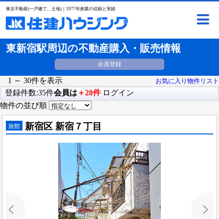
東京不動産(一戸建て、土地)｜1977年創業の信頼と実績
東新宿駅周辺の不動産購入・販売情報
会員登録
1 ～ 30件を表示
お気に入り物件リスト
登録件数:35件
会員は
＋28件
ログイン
物件の並び順
新宿区 新宿７丁目
旅館