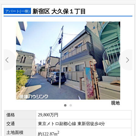
新宿区 大久保１丁目
アパート(一棟)
価格
29,800万円
交通
東京メトロ副都心線 東新宿徒歩4分
土地面積
2
約122.87m