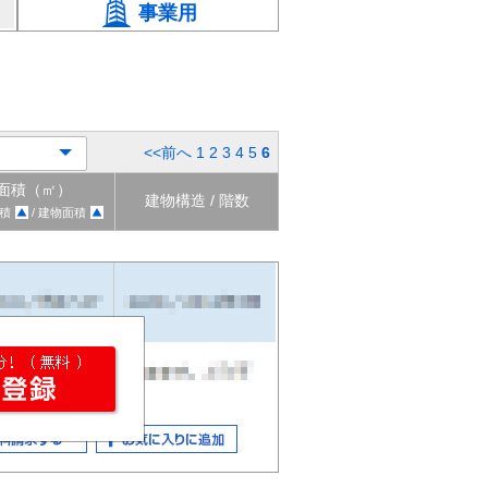
事業用
<<前へ
1
2
3
4
5
6
面積（㎡）
建物構造 / 階数
積
/ 建物面積