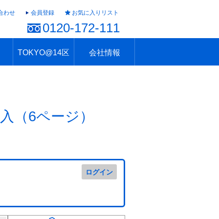
合わせ
会員登録
お気に入りリスト
0120-172-111
TOKYO@14区
会社情報
ャラリー
ュール
TOKYO@14区トップ
ブランド 高級住宅街
住まいのお役立ち
税・住宅ローン
不動産投資のポイント
防災！東京の地震
地域情報「東京さんぽ」
会社概要
アクセス
住建ハウジング上原支店
住建ハウジング中野
採用情報
入（6ページ）
ログイン