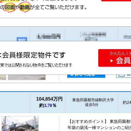
104,854万円
東急田園都市線駒沢大学
約24
徒歩5分
約
3.70
％
【おすすめポイント】 東急田園都
年築の築浅一棟マンションのご紹介