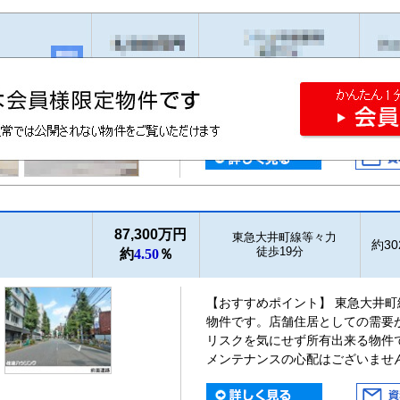
87,300万円
東急大井町線等々力
約302
徒歩19分
約
4.50
％
【おすすめポイント】 東急大井町
物件です。店舗住居としての需要
リスクを気にせず所有出来る物件
メンテナンスの心配はございませ