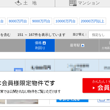
土 地
マンション
円台
8000万円台
9000万円台
10000万円台
20000万円以上
を含む 151 ～ 167件を表示しています
並び替え：
価格
最寄駅
利回り
土地面