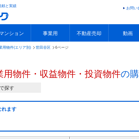
信頼と実績
お問い
マンション
事業用
不動産売却
動画
業用物件(エリア別)
世田谷区
6ページ
エリアで探す
沿線で探す
本日の新着物件
今週の新着物件
エリアで探す
沿線で探す
本日の新着物件
今週の新着物件
不動産売却トップ
簡単無料査定
不動産売却の流れ
不動産売却 Q&A
海外からの不動産売買
住まなび
TVCMギ
放送スケジ
お客様の声
業用物件・収益物件・投資物件
の購
で探す
なれます