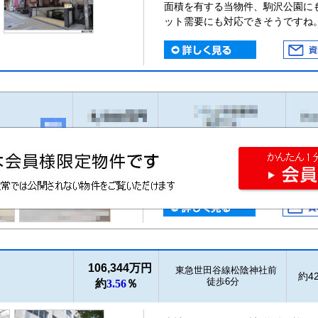
面積を有する当物件、駒沢公園に
ット需要にも対応できそうですね
106,344万円
東急世田谷線松陰神社前
約42
徒歩6分
約
3.56
％