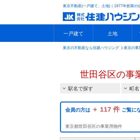
東京不動産(一戸建て、土地)｜1977年創業の
一戸建て
土地
東京の不動産なら住建ハウジング
東京の事
エリアで探す
沿線で探す
新築一戸建て
中古一戸建て
本日の新着物件
今週の新着物件
エリアで探す
沿線で探す
本日の新着物件
今週の新着物件
世田谷区の事
駅名で探す
町名
＋ 117 件
会員の方は
ご覧に
東京都世田谷区の事業用物件