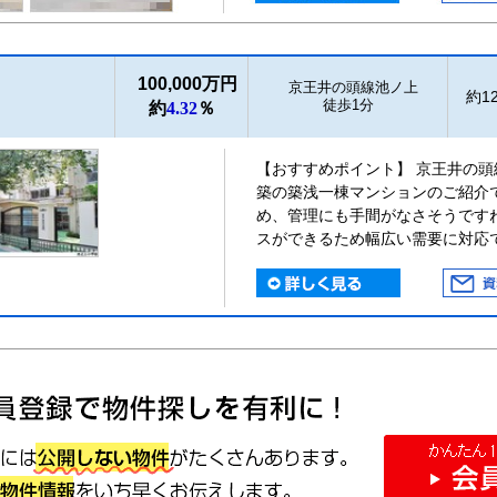
100,000万円
京王井の頭線池ノ上
約12
徒歩1分
約
4.32
％
【おすすめポイント】 京王井の頭線
築の築浅一棟マンションのご紹介
め、管理にも手間がなさそうです
スができるため幅広い需要に対応