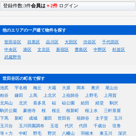
登録件数:3件
会員は
＋2件
ログイン
他のエリアの一戸建て物件を探す
世田谷区
目黒区
品川区
大田区
渋谷区
千代田区
中央区
港区
文京区
新宿区
豊島区
中野区
杉並区
武蔵野市
世田谷区の町名で探す
池尻
宇名根
梅丘
大蔵
大原
岡本
奥沢
尾山台
粕谷
鎌田
上馬
上北沢
上祖師谷
上野毛
上用賀
北烏山
北沢
喜多見
砧
砧公園
給田
経堂
駒沢
駒沢公園
豪徳寺
桜
桜丘
桜新町
桜上水
三軒茶屋
下馬
新町
成城
瀬田
世田谷
祖師谷
太子堂
玉川
玉川台
玉川田園調布
玉堤
代沢
代田
千歳台
弦巻
等々力
中町
野毛
野沢
八幡山
羽根木
東玉川
深沢