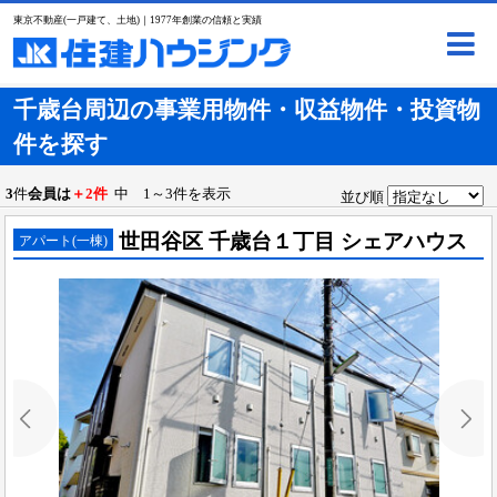
東京不動産(一戸建て、土地)｜1977年創業の信頼と実績
千歳台周辺の事業用物件・収益物件・投資物
件を探す
3
件
会員は
＋2件
中 1～3件を表示
並び順
世田谷区 千歳台１丁目 シェアハウス
アパート(一棟)