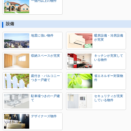
一億円以上の物件
設備
地震に強い物件
暖房設備・冷房設備
が充実
収納スペースが充実
キッチンが充実して
いる物件
庭付き・バルコニー
省エネルギー対策物
つき一戸建て
件
駐車場つきの一戸建
セキュリティが充実
て
している物件
デザイナーズ物件