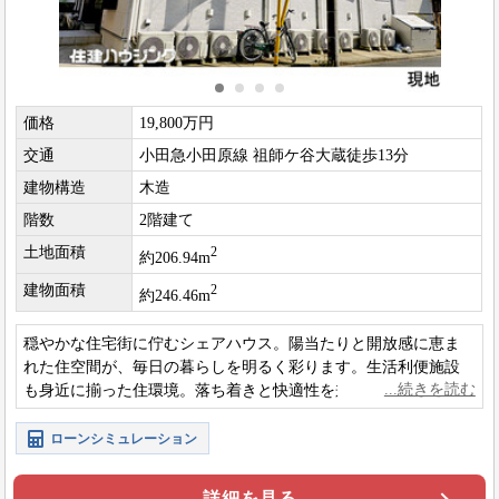
価格
19,800万円
交通
小田急小田原線 祖師ケ谷大蔵徒歩13分
建物構造
木造
階数
2階建て
土地面積
2
約206.94m
建物面積
2
約246.46m
穏やかな住宅街に佇むシェアハウス。陽当たりと開放感に恵ま
れた住空間が、毎日の暮らしを明るく彩ります。生活利便施設
も身近に揃った住環境。落ち着きと快適性を兼ね備えた魅力の
レジデンスです。
ローンシミュレーション
詳細を見る