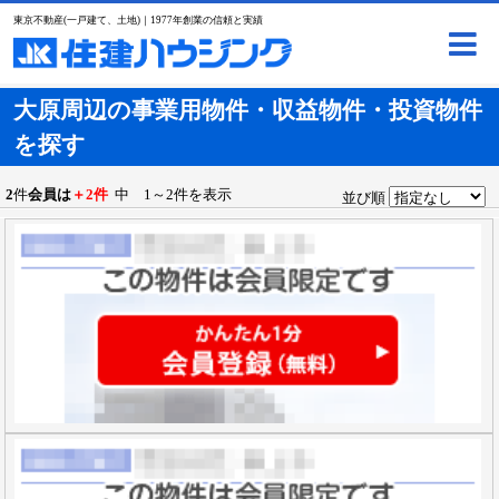
東京不動産(一戸建て、土地)｜1977年創業の信頼と実績
大原周辺の事業用物件・収益物件・投資物件
を探す
2
件
会員は
＋2件
中 1～2件を表示
並び順