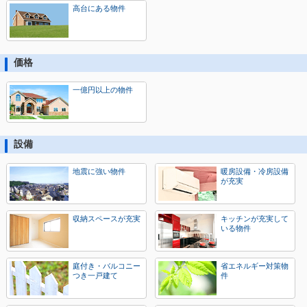
高台にある物件
価格
一億円以上の物件
設備
地震に強い物件
暖房設備・冷房設備
が充実
収納スペースが充実
キッチンが充実して
いる物件
庭付き・バルコニー
省エネルギー対策物
つき一戸建て
件