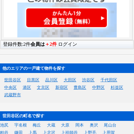
登録件数:2件
会員は
＋2件
ログイン
他のエリアの一戸建て物件を探す
世田谷区
目黒区
品川区
大田区
渋谷区
千代田区
中央区
港区
文京区
新宿区
豊島区
中野区
杉並区
武蔵野市
世田谷区の町名で探す
池尻
宇名根
梅丘
大蔵
大原
岡本
奥沢
尾山台
粕谷
鎌田
上馬
上北沢
上祖師谷
上野毛
上用賀