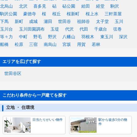
北烏山
北沢
喜多見
砧
砧公園
給田
経堂
駒沢
駒沢公園
豪徳寺
桜
桜丘
桜新町
桜上水
三軒茶屋
下馬
新町
成城
瀬田
世田谷
祖師谷
太子堂
玉川
玉川台
玉川田園調布
玉堤
代沢
代田
千歳台
弦巻
等々力
中町
野毛
野沢
八幡山
羽根木
東玉川
深沢
船橋
松原
三宿
南烏山
宮坂
用賀
若林
エリアを広げて探す
世田谷区
こだわり条件から一戸建てを探す
立地 ・ 住環境
日当たりがいい物件
駅から徒歩5分の物
件