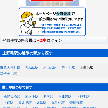
登録件数:6件
会員は
＋2件
ログイン
上野毛駅の近隣の駅から探す
東急大井町線
九品仏駅
尾山台駅
等々力駅
上野毛駅
二子玉川駅
世田谷区の駅で探す：
池尻大橋駅
池ノ上駅
奥沢駅
上北沢駅
上野毛駅
上町駅
喜多見駅
経堂駅
九品仏駅
豪徳寺駅