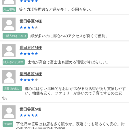
等々力渓谷周辺など緑が多く、公園も多い。
周辺環境
世田谷区M様
緑が多いのに都心へのアクセスが良くて便利。
ご購入のきっかけ
世田谷区M様
土地が高台で富士山も望める環境がすばらしい。
購入された理由
世田谷区M様
都心にはない庶民的なお店が広がる商店街があり買物しやす
世田谷の魅力
い。物価も安く、ファミリーが多いので子育てするのに安
心。
世田谷区N様
下北沢や笹塚はお店も多く賑やか。夜遅くても明るくて安心。街
住環境
の中で生活が完結できて便利。