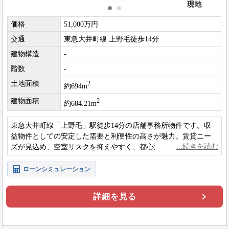
価格
51,000万円
交通
東急大井町線 上野毛徒歩14分
建物構造
-
階数
-
土地面積
2
約694m
建物面積
2
約684.21m
東急大井町線「上野毛」駅徒歩14分の店舗事務所物件です。収
益物件としての安定した需要と利便性の高さが魅力。賃貸ニー
ズが見込め、空室リスクを抑えやすく、都心近接で長期保有に
も適した収益性が期待できるエリアです。
ローンシミュレーション
詳細を見る