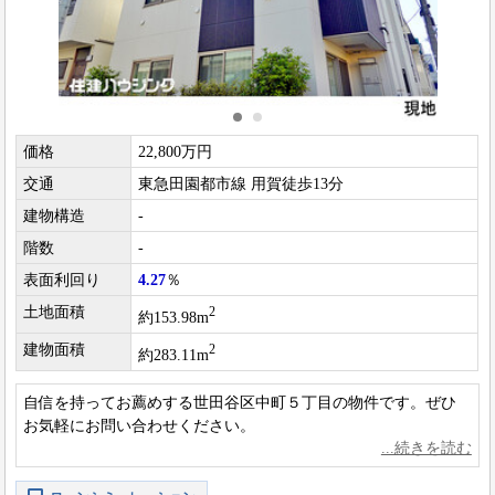
価格
22,800万円
交通
東急田園都市線 用賀徒歩13分
建物構造
-
階数
-
表面利回り
4.27
％
土地面積
2
約153.98m
建物面積
2
約283.11m
自信を持ってお薦めする世田谷区中町５丁目の物件です。ぜひ
お気軽にお問い合わせください。