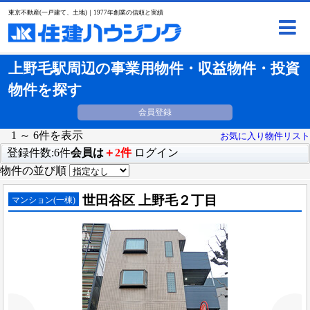
東京不動産(一戸建て、土地)｜1977年創業の信頼と実績
上野毛駅周辺の事業用物件・収益物件・投資
物件を探す
会員登録
1 ～ 6件を表示
お気に入り物件リスト
登録件数:6件
会員は
＋2件
ログイン
物件の並び順
世田谷区 上野毛２丁目
マンション(一棟)