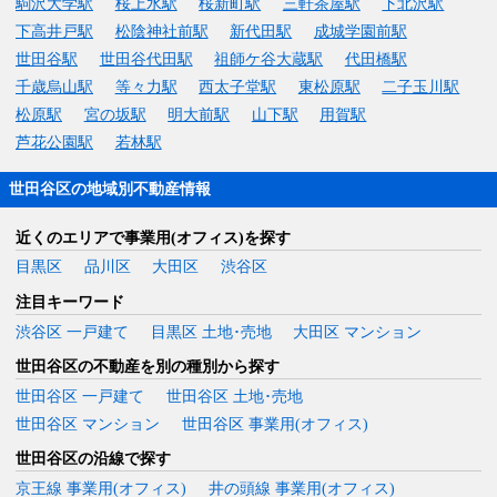
駒沢大学駅
桜上水駅
桜新町駅
三軒茶屋駅
下北沢駅
下高井戸駅
松陰神社前駅
新代田駅
成城学園前駅
世田谷駅
世田谷代田駅
祖師ケ谷大蔵駅
代田橋駅
千歳烏山駅
等々力駅
西太子堂駅
東松原駅
二子玉川駅
松原駅
宮の坂駅
明大前駅
山下駅
用賀駅
芦花公園駅
若林駅
世田谷区の地域別不動産情報
近くのエリアで事業用(オフィス)を探す
目黒区
品川区
大田区
渋谷区
注目キーワード
渋谷区 一戸建て
目黒区 土地･売地
大田区 マンション
世田谷区の不動産を別の種別から探す
世田谷区 一戸建て
世田谷区 土地･売地
世田谷区 マンション
世田谷区 事業用(オフィス)
世田谷区の沿線で探す
京王線 事業用(オフィス)
井の頭線 事業用(オフィス)