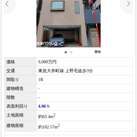
価格
9,000万円
交通
東急大井町線 上野毛徒歩3分
間取り
1R
建物構造
-
階数
-
表面利回り
4.06
％
土地面積
2
約63.4m
建物面積
2
約102.57m