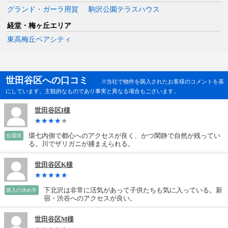
グランド・ガーラ用賀
駒沢公園テラスハウス
経堂・梅ヶ丘エリア
東高梅丘ペアシティ
世田谷区への口コミ
※当社で物件を購入されたお客様のコメントを基
にしています。主観的なものであり事実と異なる場合もございます。
世田谷区I様
環七内側で都心へのアクセスが良く、かつ閑静で自然が残ってい
住環境
る。川でザリガニが捕まえられる。
世田谷区K様
下北沢は非常に活気があって子供たちも気に入っている。新
購入の決め手
宿・渋谷へのアクセスが良い。
世田谷区M様