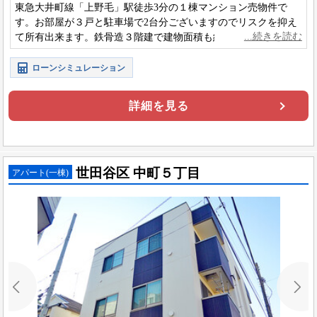
東急大井町線「上野毛」駅徒歩3分の１棟マンション売物件で
す。お部屋が３戸と駐車場で2台分ございますのでリスクを抑え
て所有出来ます。鉄骨造３階建で建物面積も約102平米あり安定
した収益が見込めます。
ローンシミュレーション
詳細を見る
世田谷区 中町５丁目
アパート(一棟)