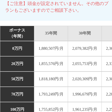
【ご注意】頭金が設定されていません。その他のプ
ランもございますのでご相談下さい。
ボーナス
35年間
30年間
（年間）
0万円
1,880,507円/月
2,079,382円/月
2,
20万円
1,855,576円/月
2,055,753円/月
2,
50万円
1,818,180円/月
2,020,309円/月
2,
70万円
1,793,249円/月
1,996,679円/月
2,
100万円
1,755,852円/月
1,961,235円/月
2,