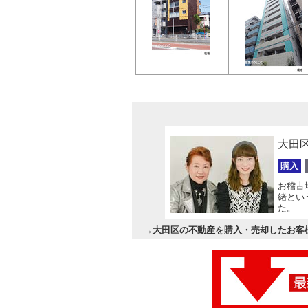
大田
購入
お稽古
緒とい
た。
→
大田区の不動産を購入・売却したお客