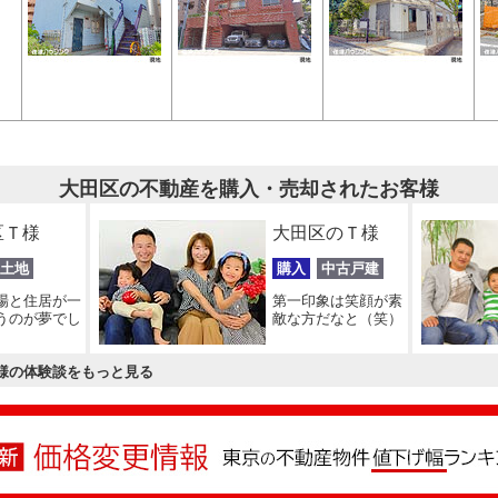
大田区の不動産を購入・売却されたお客様
区Ｔ様
大田区のＴ様
土地
購入
中古戸建
場と住居が一
第一印象は笑顔が素
うのが夢でし
敵な方だなと（笑）
様の体験談をもっと見る