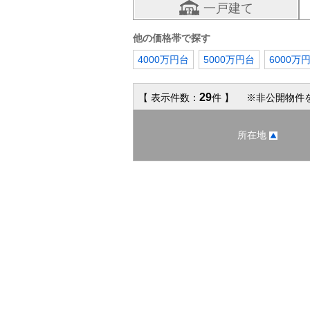
一戸建て
他の価格帯で探す
4000万円台
5000万円台
6000万
29
【 表示件数：
件 】 ※非公開物件を
所在地