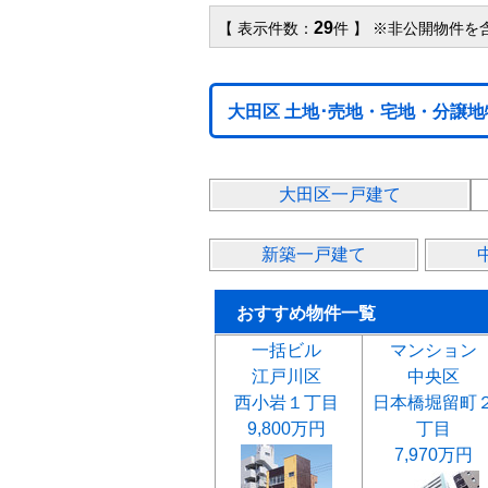
29
【 表示件数：
件 】 ※非公開物件を
大田区 土地･売地・宅地・分譲
大田区一戸建て
新築一戸建て
おすすめ物件一覧
一括ビル
マンション
江戸川区
中央区
西小岩１丁目
日本橋堀留町
9,800万円
丁目
7,970万円