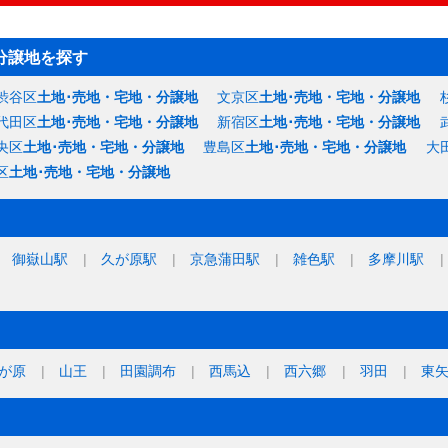
分譲地を探す
渋谷区
土地･売地・宅地・分譲地
文京区
土地･売地・宅地・分譲地
代田区
土地･売地・宅地・分譲地
新宿区
土地･売地・宅地・分譲地
央区
土地･売地・宅地・分譲地
豊島区
土地･売地・宅地・分譲地
大
区
土地･売地・宅地・分譲地
御嶽山駅
久が原駅
京急蒲田駅
雑色駅
多摩川駅
が原
山王
田園調布
西馬込
西六郷
羽田
東