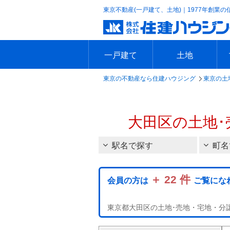
東京不動産(一戸建て、土地)｜1977年創業の
一戸建て
土地
東京の不動産なら住建ハウジング
東京の土
エリアで探す
沿線で探す
新築一戸建て
中古一戸建て
本日の新着物件
今週の新着物件
エリアで探す
沿線で探す
本日の新着物件
今週の新着物件
大田区の土地･
駅名で探す
町名
＋ 22 件
会員の方は
ご覧にな
東京都大田区の土地･売地・宅地・分