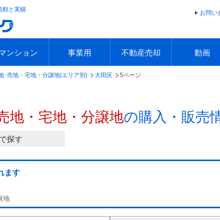
信頼と実績
お問い
マンション
事業用
不動産売却
動画
地･売地・宅地・分譲地(エリア別)
大田区
5ページ
エリアで探す
沿線で探す
本日の新着物件
今週の新着物件
エリアで探す
沿線で探す
本日の新着物件
今週の新着物件
不動産売却トップ
簡単無料査定
不動産売却の流れ
不動産売却 Q&A
海外からの不動産売買
住まなび
TVCMギ
放送スケジ
お客様の声
売地・宅地・分譲地
の購入・販売
で探す
れます
譲地