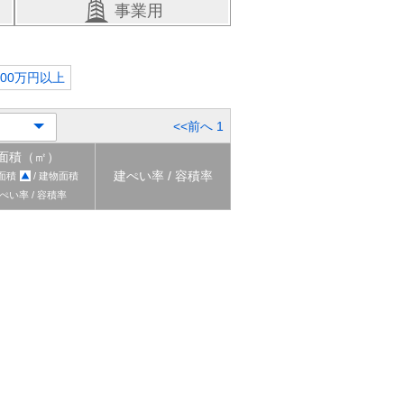
事業用
000万円以上
<<前へ
1
面積（㎡）
建ぺい率 / 容積率
面積
/ 建物面積
ぺい率 / 容積率