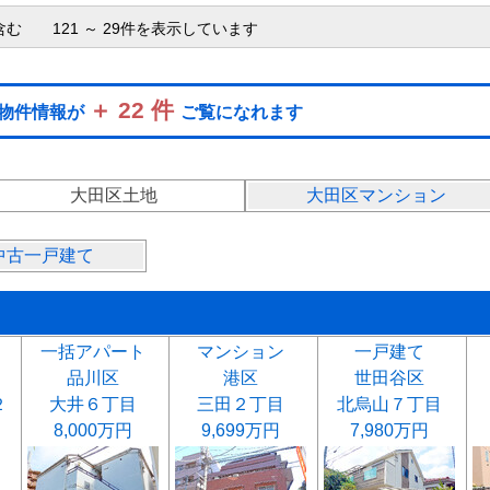
含む 121 ～ 29件を表示しています
＋ 22 件
地物件情報が
ご覧になれます
大田区土地
大田区マンション
中古一戸建て
一括アパート
マンション
一戸建て
品川区
港区
世田谷区
２
大井６丁目
三田２丁目
北烏山７丁目
8,000万円
9,699万円
7,980万円