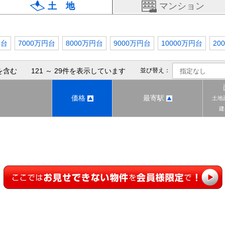
土 地
マンション
円台
7000万円台
8000万円台
9000万円台
10000万円台
20
含む 121 ～ 29件を表示しています
並び替え：
価格
最寄駅
土地
建