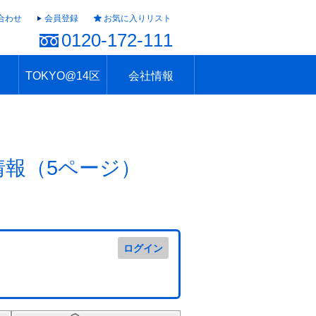
合わせ
会員登録
お気に入りリスト
0120-172-111
TOKYO@14区
会社情報
ャラリー
ュール
TOKYO@14区トップ
ブランド 高級住宅街
住まいのお役立ち
税・住宅ローン
不動産投資のポイント
防災！東京の地震
地域情報「東京さんぽ」
会社概要
アクセス
住建ハウジング上原支店
住建ハウジング中野
採用情報
情報（5ページ）
ログイン