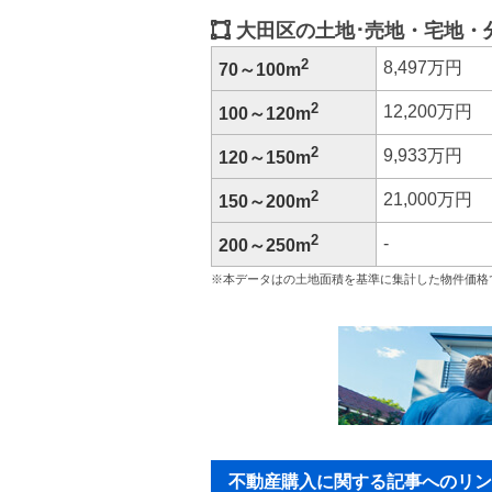
大田区の土地･売地・宅地・
2
8,497万円
70～100m
2
12,200万円
100～120m
2
9,933万円
120～150m
2
21,000万円
150～200m
2
-
200～250m
※本データはの土地面積を基準に集計した物件価格
不動産購入に関する記事へのリン