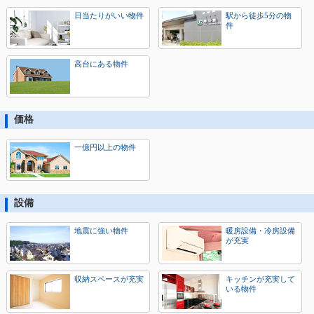
日当たりがいい物件
駅から徒歩5分の物
件
高台にある物件
価格
一億円以上の物件
設備
地震に強い物件
暖房設備・冷房設備
が充実
収納スペースが充実
キッチンが充実して
いる物件