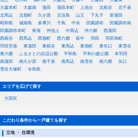
大森本町
大森南
蒲田
蒲田本町
上池台
北糀谷
北千束
北馬込
北嶺町
久が原
京浜島
山王
下丸子
新蒲田
昭和島
城南島
多摩川
千鳥
中央
田園調布
田園調布南
田園調布本町
東海
仲池上
中馬込
仲六郷
西蒲田
西糀谷
西馬込
西嶺町
西六郷
萩中
羽田
羽田旭町
羽田空港
東蒲田
東糀谷
東馬込
東嶺町
東矢口
東雪谷
東六郷
ふるさとの浜辺公園
平和島
平和の森公園
本羽田
南蒲田
南久が原
南千束
南馬込
南雪谷
南六郷
矢口
雪谷大塚町
令和島
エリアを広げて探す
大田区
こだわり条件から一戸建てを探す
立地 ・ 住環境