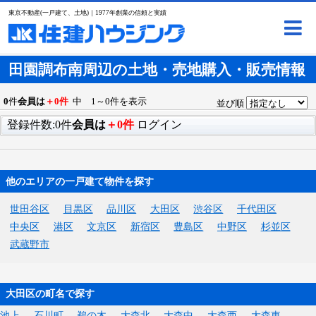
東京不動産(一戸建て、土地)｜1977年創業の信頼と実績
田園調布南周辺の土地・売地購入・販売情報
0
件
会員は
＋0件
中 1～0件を表示
並び順
登録件数:0件
会員は
＋0件
ログイン
他のエリアの一戸建て物件を探す
世田谷区
目黒区
品川区
大田区
渋谷区
千代田区
中央区
港区
文京区
新宿区
豊島区
中野区
杉並区
武蔵野市
大田区の町名で探す
池上
石川町
鵜の木
大森北
大森中
大森西
大森東