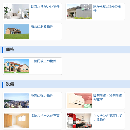
日当たりがいい物件
駅から徒歩5分の物
件
高台にある物件
価格
一億円以上の物件
設備
地震に強い物件
暖房設備・冷房設備
が充実
収納スペースが充実
キッチンが充実して
いる物件