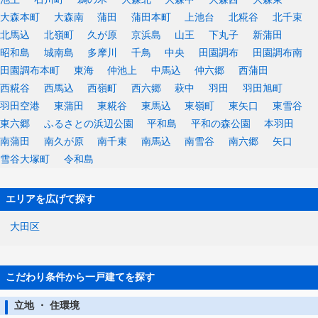
大森本町
大森南
蒲田
蒲田本町
上池台
北糀谷
北千束
北馬込
北嶺町
久が原
京浜島
山王
下丸子
新蒲田
昭和島
城南島
多摩川
千鳥
中央
田園調布
田園調布南
田園調布本町
東海
仲池上
中馬込
仲六郷
西蒲田
西糀谷
西馬込
西嶺町
西六郷
萩中
羽田
羽田旭町
羽田空港
東蒲田
東糀谷
東馬込
東嶺町
東矢口
東雪谷
東六郷
ふるさとの浜辺公園
平和島
平和の森公園
本羽田
南蒲田
南久が原
南千束
南馬込
南雪谷
南六郷
矢口
雪谷大塚町
令和島
エリアを広げて探す
大田区
こだわり条件から一戸建てを探す
立地 ・ 住環境