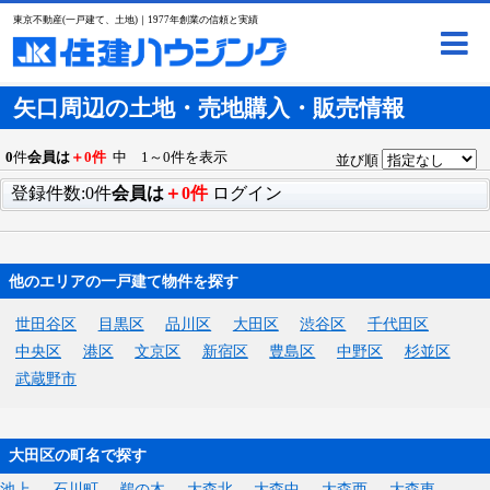
東京不動産(一戸建て、土地)｜1977年創業の信頼と実績
矢口周辺の土地・売地購入・販売情報
0
件
会員は
＋0件
中 1～0件を表示
並び順
登録件数:0件
会員は
＋0件
ログイン
他のエリアの一戸建て物件を探す
世田谷区
目黒区
品川区
大田区
渋谷区
千代田区
中央区
港区
文京区
新宿区
豊島区
中野区
杉並区
武蔵野市
大田区の町名で探す
池上
石川町
鵜の木
大森北
大森中
大森西
大森東