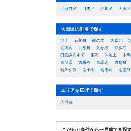
世田谷区
目黒区
品川区
大田区
大田区の町名で探す
池上
石川町
鵜の木
大森北
北馬込
北嶺町
久が原
京浜島
田園調布本町
東海
仲池上
中馬
東蒲田
東糀谷
東馬込
東嶺町
南久が原
南千束
南馬込
南雪谷
エリアを広げて探す
大田区
こだわり条件から一戸建てを探