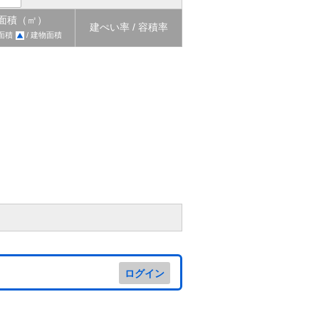
面積（㎡）
建ぺい率 / 容積率
面積
/ 建物面積
ログイン