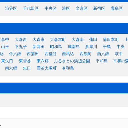
渋谷区
千代田区
中央区
港区
文京区
新宿区
豊島区
大森中
大森西
大森東
大森本町
大森南
蒲田
蒲田本町
山王
下丸子
新蒲田
昭和島
城南島
多摩川
千鳥
中央
込
仲六郷
西蒲田
西糀谷
西馬込
西嶺町
西六郷
萩中
東矢口
東雪谷
東六郷
ふるさとの浜辺公園
平和島
平和の
南六郷
矢口
雪谷大塚町
令和島
す