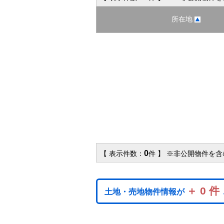
所在地
0
【 表示件数：
件 】 ※非公開物件を
＋ 0 件
土地・売地物件情報が