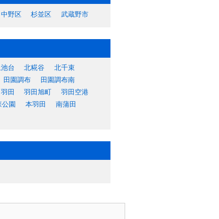
中野区
杉並区
武蔵野市
上池台
北糀谷
北千束
田園調布
田園調布南
羽田
羽田旭町
羽田空港
森公園
本羽田
南蒲田