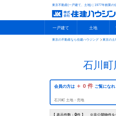
東京不動産(一戸建て、土地)｜1977年創業の
一戸建て
土地
東京の不動産なら住建ハウジング
東京の土
エリアで探す
沿線で探す
新築一戸建て
中古一戸建て
本日の新着物件
今週の新着物件
エリアで探す
沿線で探す
本日の新着物件
今週の新着物件
石川町
＋ 0 件
会員の方は
ご覧になれ
石川町 土地・売地
0
【 表示件数：
件 】 ※非公開物件を