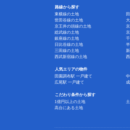
路線から探す
東横線の土地
田
世田谷線の土地
大
京王井の頭線の土地
京
総武線の土地
京
銀座線の土地
千
日比谷線の土地
半
三田線の土地
新
西武新宿線の土地
西
人気エリアの物件
田園調布駅 一戸建て
中
広尾駅 一戸建て
成
こだわり条件から探す
1億円以上の土地
土
高台にある土地