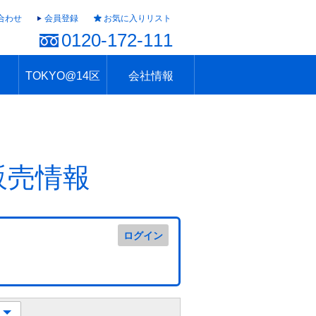
合わせ
会員登録
お気に入りリスト
0120-172-111
TOKYO@14区
会社情報
ャラリー
ュール
TOKYO@14区トップ
ブランド 高級住宅街
住まいのお役立ち
税・住宅ローン
不動産投資のポイント
防災！東京の地震
地域情報「東京さんぽ」
会社概要
アクセス
住建ハウジング上原支店
住建ハウジング中野
採用情報
販売情報
ログイン