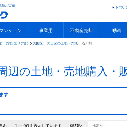
信頼と実績
お問い
マンション
事業用
不動産売却
動画
地・売地(エリア別)
大田区
大田区の土地・売地
石川町
エリアで探す
沿線で探す
本日の新着物件
今週の新着物件
エリアで探す
沿線で探す
本日の新着物件
今週の新着物件
不動産売却トップ
簡単無料査定
不動産売却の流れ
不動産売却 Q&A
海外からの不動産売買
住まなび
TVCMギ
放送スケジ
お客様の声
周辺の土地・売地購入・
ます
含む 1 ～ 0件を表示しています
並び替え：