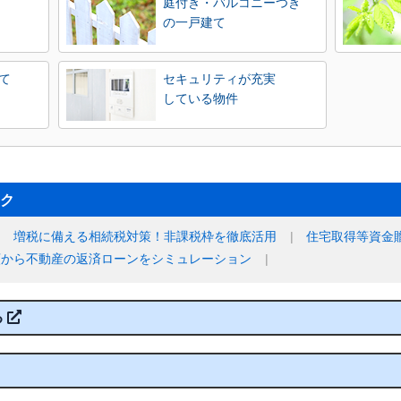
庭付き・バルコニーつき
の一戸建て
て
セキュリティが充実
している物件
ク
増税に備える相続税対策！非課税枠を徹底活用
住宅取得等資金
額から不動産の返済ローンをシミュレーション
る