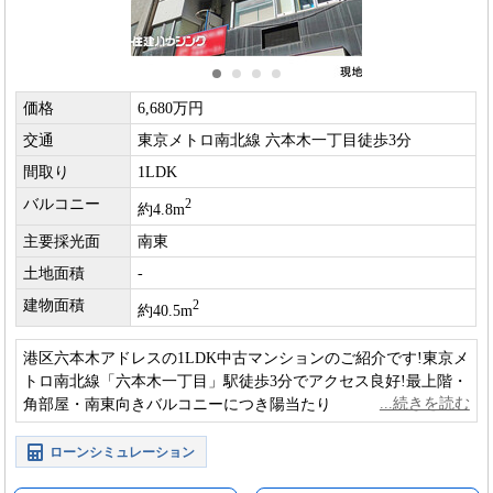
価格
6,680万円
交通
東京メトロ南北線 六本木一丁目徒歩3分
間取り
1LDK
バルコニー
2
約4.8m
主要採光面
南東
土地面積
-
建物面積
2
約40.5m
港区六本木アドレスの1LDK中古マンションのご紹介です!東京メ
トロ南北線「六本木一丁目」駅徒歩3分でアクセス良好!最上階・
角部屋・南東向きバルコニーにつき陽当たり・眺望良好!
ローンシミュレーション