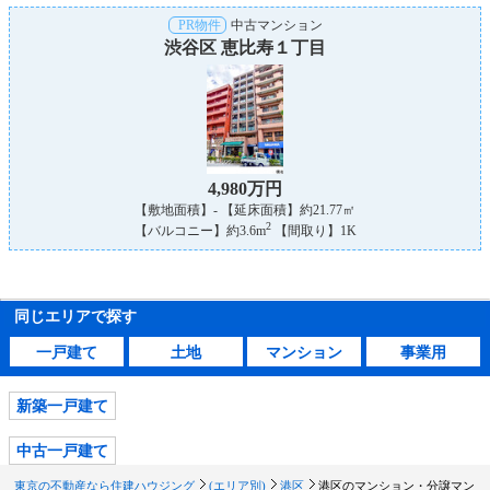
PR物件
中古マンション
渋谷区 恵比寿１丁目
4,980万円
【敷地面積】- 【延床面積】約21.77㎡
2
【バルコニー】約3.6m
【間取り】1K
同じエリアで探す
一戸建て
土地
マンション
事業用
新築一戸建て
中古一戸建て
東京の不動産なら住建ハウジング
(エリア別)
港区
港区のマンション・分譲マン