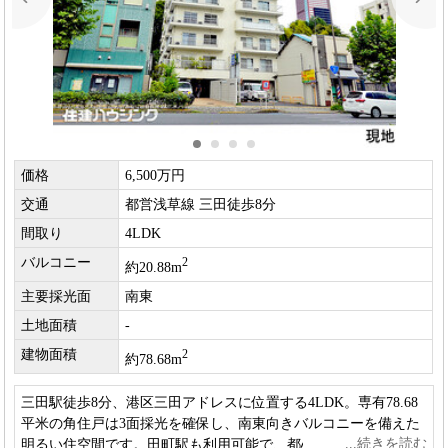
価格
6,500万円
交通
都営浅草線 三田徒歩8分
間取り
4LDK
バルコニー
2
約20.88m
主要採光面
南東
土地面積
-
建物面積
2
約78.68m
三田駅徒歩8分、港区三田アドレスに位置する4LDK。専有78.68
平米の角住戸は3面採光を確保し、南東向きバルコニーを備えた
明るい住空間です。田町駅も利用可能で、都心の利便性と落ち