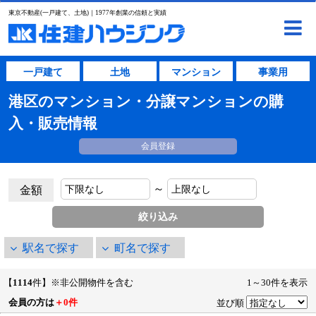
東京不動産(一戸建て、土地)｜1977年創業の信頼と実績
一戸建て
土地
マンション
事業用
港区のマンション・分譲マンションの購
入・販売情報
会員登録
～
金額
駅名で探す
町名で探す
【
1114
件】※非公開物件を含む
1～30件を表示
会員の方は
＋0件
並び順