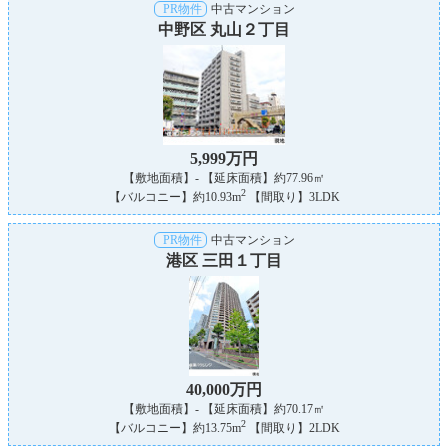
PR物件
中古マンション
中野区 丸山２丁目
5,999万円
【敷地面積】- 【延床面積】約77.96㎡
2
【バルコニー】約10.93m
【間取り】3LDK
PR物件
中古マンション
港区 三田１丁目
40,000万円
【敷地面積】- 【延床面積】約70.17㎡
2
【バルコニー】約13.75m
【間取り】2LDK