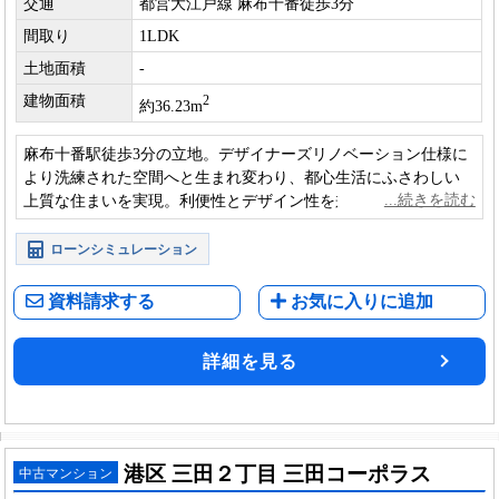
交通
都営大江戸線 麻布十番徒歩3分
間取り
1LDK
土地面積
-
建物面積
2
約36.23m
麻布十番駅徒歩3分の立地。デザイナーズリノベーション仕様に
より洗練された空間へと生まれ変わり、都心生活にふさわしい
上質な住まいを実現。利便性とデザイン性を兼ね備えた、資産
性にも優れた一室。
ローンシミュレーション
資料請求する
お気に入りに追加
詳細を見る
港区 三田２丁目 三田コーポラス
中古マンション