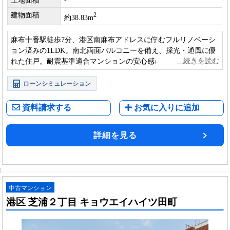
土地面積
-
建物面積
2
約38.83m
麻布十番駅徒歩7分、港区南麻布アドレスに佇むフルリノベーシ
ョン済みの1LDK。南北両面バルコニーを備え、採光・通風に優
れた住戸。耐震基準適合マンションの安心感に加え、家具・エ
アコン付きですぐに新生活を始められる一室です。
ローンシミュレーション
資料請求する
お気に入りに追加
詳細を見る
中古マンション
港区 芝浦２丁目 キョウエイハイツ田町