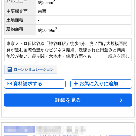
バルコニー
2
約5.35m
主要採光面
南西
土地面積
-
建物面積
2
約50.49m
東京メトロ日比谷線「神谷町駅」徒歩4分。虎ノ門は大規模再開
発が進む国際色豊かなビジネス拠点。洗練された街並みと商業
施設が整い、霞ヶ関・六本木・銀座方面へもアクセス良好で、
都心生活を満喫できる魅力的な物件です。
ローンシミュレーション
資料請求する
お気に入りに追加
詳細を見る