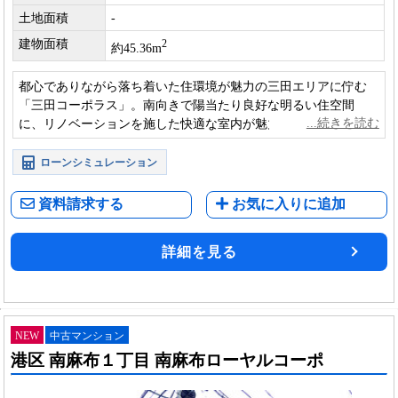
土地面積
-
建物面積
2
約45.36m
都心でありながら落ち着いた住環境が魅力の三田エリアに佇む
「三田コーポラス」。南向きで陽当たり良好な明るい住空間
に、リノベーションを施した快適な室内が魅力。利便性と居住
性を兼ね備え、心地よい都市生活を叶える住まいです。
ローンシミュレーション
資料請求する
お気に入りに追加
詳細を見る
NEW
中古マンション
港区 南麻布１丁目 南麻布ローヤルコーポ