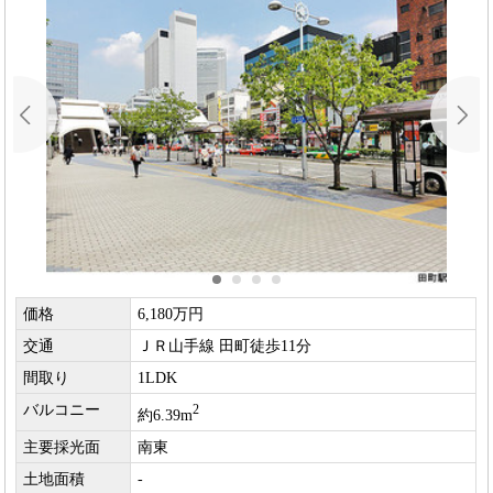
価格
6,180万円
交通
ＪＲ山手線 田町徒歩11分
間取り
1LDK
バルコニー
2
約6.39m
主要採光面
南東
土地面積
-