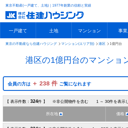
東京不動産(一戸建て、土地)｜1977年創業の信頼と実績
一戸建て
土地
マンション
事業
東京の不動産なら住建ハウジング
マンション(エリア別)
港区
1億円台
エリアで探す
沿線で探す
新築一戸建て
中古一戸建て
本日の新着物件
今週の新着物件
エリアで探す
沿線で探す
本日の新着物件
今週の新着物件
エリアで探す
沿線で探す
本日の新着物件
今週の新着物件
エリア
沿線で
本日の
今週の
港区の1億円台のマンショ
＋ 238 件
会員の方は
ご覧になれます
324
【 表示件数：
件 】 ※非公開物件を含む 1 ～ 30件を表示
所在地
価格