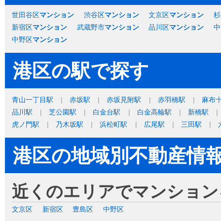
世田谷区
マンション
渋谷区
マンション
文京区
マンション
杉
新宿区
マンション
武蔵野市
マンション
品川区
マンション
中
中野区
マンション
港区の駅で探す
青山一丁目駅
赤坂駅
赤坂見附駅
赤羽橋駅
麻布
品川駅
芝公園駅
白金台駅
白金高輪駅
新橋駅
虎ノ門駅
乃木坂駅
浜松町駅
広尾駅
三田駅
港区の地域別不動産情
近くのエリアでマンション
文京区
新宿区
豊島区
中野区