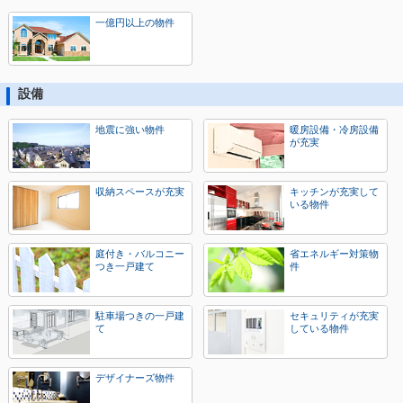
一億円以上の物件
設備
地震に強い物件
暖房設備・冷房設備
が充実
収納スペースが充実
キッチンが充実して
いる物件
庭付き・バルコニー
省エネルギー対策物
つき一戸建て
件
駐車場つきの一戸建
セキュリティが充実
て
している物件
デザイナーズ物件