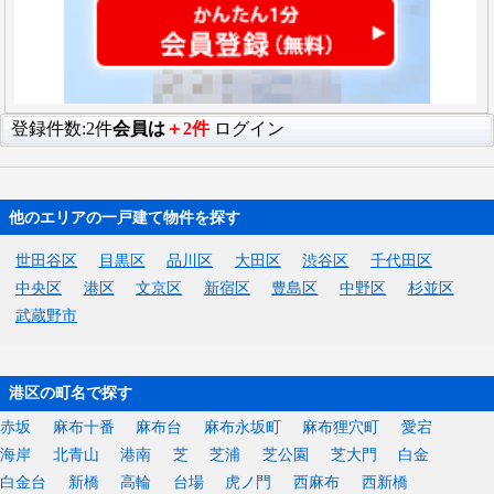
登録件数:2件
会員は
＋2件
ログイン
他のエリアの一戸建て物件を探す
世田谷区
目黒区
品川区
大田区
渋谷区
千代田区
中央区
港区
文京区
新宿区
豊島区
中野区
杉並区
武蔵野市
港区の町名で探す
赤坂
麻布十番
麻布台
麻布永坂町
麻布狸穴町
愛宕
海岸
北青山
港南
芝
芝浦
芝公園
芝大門
白金
白金台
新橋
高輪
台場
虎ノ門
西麻布
西新橋