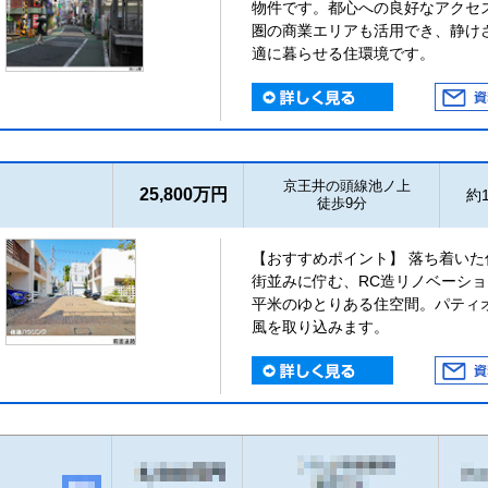
物件です。都心への良好なアクセ
圏の商業エリアも活用でき、静け
適に暮らせる住環境です。
京王井の頭線池ノ上
25,800万円
約1
徒歩9分
【おすすめポイント】 落ち着い
街並みに佇む、RC造リノベーショ
平米のゆとりある住空間。パティ
風を取り込みます。