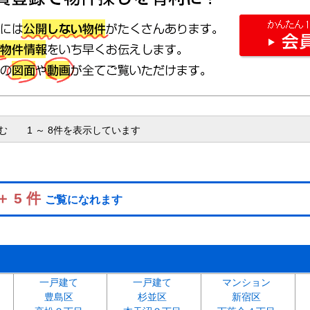
含む 1 ～ 8件を表示しています
＋ 5 件
ご覧になれます
一戸建て
一戸建て
マンション
豊島区
杉並区
新宿区