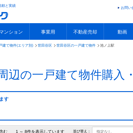
信頼と実績
お問い
マンション
事業用
不動産売却
動画
戸建て物件(エリア別)
世田谷区
世田谷区の一戸建て物件
池ノ上駅
エリアで探す
沿線で探す
本日の新着物件
今週の新着物件
エリアで探す
沿線で探す
本日の新着物件
今週の新着物件
不動産売却トップ
簡単無料査定
不動産売却の流れ
不動産売却 Q&A
海外からの不動産売買
住まなび
TVCMギ
放送スケジ
お客様の声
周辺の一戸建て物件購入
ます
含む 1 ～ 8件を表示しています
並び替え：