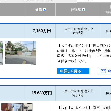
価格
最寄駅
土地面
京王井の頭線池ノ上
7,150万円
約4
徒歩8分
【おすすめポイント】 世田谷区
の頭線「池ノ上」駅徒歩8分、池
暖房、浴室乾燥機付き、トイレは
ス付きの物件です。
京王井の頭線池ノ上
15,680万円
約7
徒歩4分
【おすすめポイント】 京王井の頭