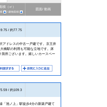
面積（㎡）
図面/ 動画
積
/ 建物面積
9.75 / 約77.75
代沢アドレスの中古一戸建です。京王井
尻大橋駅の利用も可能な立地です。床
２箇所ございます。嬉しいカースペー
5.59 / 約109.3
線「池ノ上」駅徒歩4分の新築戸建て