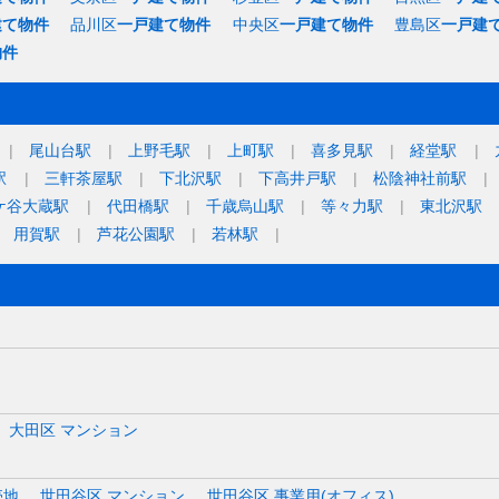
建て物件
品川区
一戸建て物件
中央区
一戸建て物件
豊島区
一戸建
物件
尾山台駅
上野毛駅
上町駅
喜多見駅
経堂駅
駅
三軒茶屋駅
下北沢駅
下高井戸駅
松陰神社前駅
ケ谷大蔵駅
代田橋駅
千歳烏山駅
等々力駅
東北沢駅
用賀駅
芦花公園駅
若林駅
大田区 マンション
売地
世田谷区 マンション
世田谷区 事業用(オフィス)