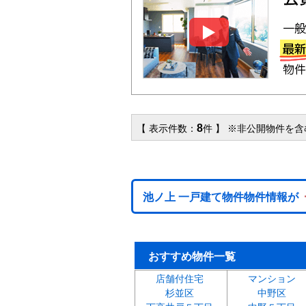
8
【 表示件数：
件 】 ※非公開物件を
池ノ上 一戸建て物件物件情報が
おすすめ物件一覧
店舗付住宅
マンション
杉並区
中野区