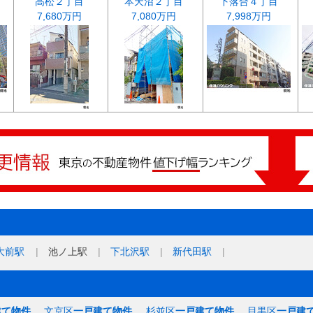
高松２丁目
本天沼２丁目
下落合４丁目
7,680万円
7,080万円
7,998万円
大前駅
池ノ上駅
下北沢駅
新代田駅
建て物件
文京区
一戸建て物件
杉並区
一戸建て物件
目黒区
一戸建