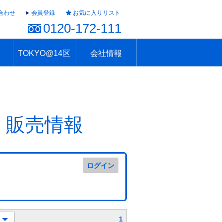
合わせ
会員登録
お気に入りリスト
0120-172-111
TOKYO@14区
会社情報
ャラリー
ュール
TOKYO@14区トップ
ブランド 高級住宅街
住まいのお役立ち
税・住宅ローン
不動産投資のポイント
防災！東京の地震
地域情報「東京さんぽ」
会社概要
アクセス
住建ハウジング上原支店
住建ハウジング中野
採用情報
・販売情報
ログイン
1