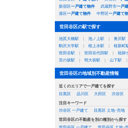
新宿区
一戸建て物件
武蔵野市
一戸
港区
一戸建て物件
中野区
一戸建て
世田谷区の駅で探す
池尻大橋駅
池ノ上駅
奥沢駅
駒沢大学駅
桜上水駅
桜新町
世田谷駅
世田谷代田駅
祖師
宮の坂駅
明大前駅
山下駅
世田谷区の地域別不動産情報
近くのエリアで一戸建てを探す
目黒区
品川区
大田区
渋谷区
注目キーワード
渋谷区 一戸建て
目黒区 土地･売地
世田谷区の不動産を別の種別から探す
世田谷区 一戸建て
世田谷区 土地･