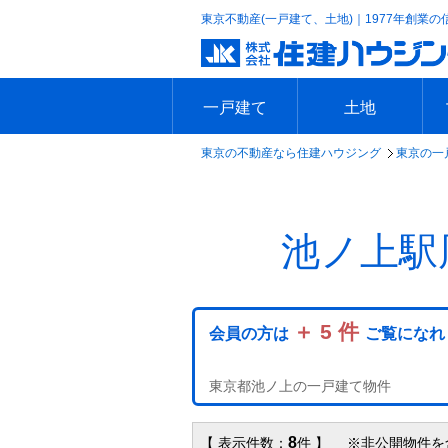
東京不動産(一戸建て、土地)｜1977年創業の
一戸建て
土地
東京の不動産なら住建ハウジング
東京の一
エリアで探す
沿線で探す
新築一戸建て
中古一戸建て
本日の新着物件
今週の新着物件
エリアで探す
沿線で探す
本日の新着物件
今週の新着物件
池ノ上駅
＋ 5 件
会員の方は
ご覧になれ
東京都池ノ上の一戸建て物件
8
【 表示件数：
件 】 ※非公開物件を