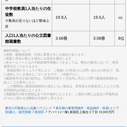
中学校教員1人当たりの生
徒数
19.8人
19.0人
3位
※教員が足りないほど数値上
昇
人口1人当たりの公立図書
3.68冊
3.08冊
8位
館蔵書数
■物件情報について
◇地積、建物床面積、仕様に変更が生じる場合があります。
◇図面と現況が異なる場合には現況を優先します。
◇本ホームページ上の不動産物件情報につきましては、弊社の責任において、管理
運用を行っておりますが、
更新処理のタイムラグ等により、ご覧戴いた時並びにお問い合わせの時点で、既
に成約している場合もございますので、ご容赦下さい。
◇建築条件付土地の販売は、売買契約後３ヶ月以内に売主との間で建築請負契約を
結ぶことが条件となり、
この期間内に建築請負契約が成立しない場合は、受領金を全額返済した上で土地
売買契約は白紙となります。
◇掲載物件の取引態様は全て仲介物件になります。ご成約の際には規定の手数料及
びそれに係わる消費税を別途申し受けます。
東京の不動産なら住建ハウジング
東京都の事業用物件・収益物件・投資(エリア
別)購入・販売情報
新宿区
アパート(一棟) 新宿区上落合３丁目 19,000万円