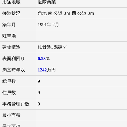
用途地域
近隣商業
接道状況
角地 南 公道 3ｍ 西 公道 3ｍ
築年月
1991年 2月
駐車場
建物構造
鉄骨造3階建て
表面利回り
6.53
％
満室時年収
1242
万円
総戸数
9
住戸数
9
事務管理戸数
0
最小面積
最大面積