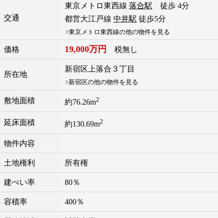
東京メトロ東西線
落合駅
徒歩 4分
交通
都営大江戸線
中井駅
徒歩5分
>東京メトロ東西線の他の物件を見る
19,000万円
価格
税無し
新宿区
上落合
３丁目
所在地
>新宿区の他の物件を見る
2
敷地面積
約76.26m
2
延床面積
約130.69m
物件内容
土地権利
所有権
建ぺい率
80％
容積率
400％