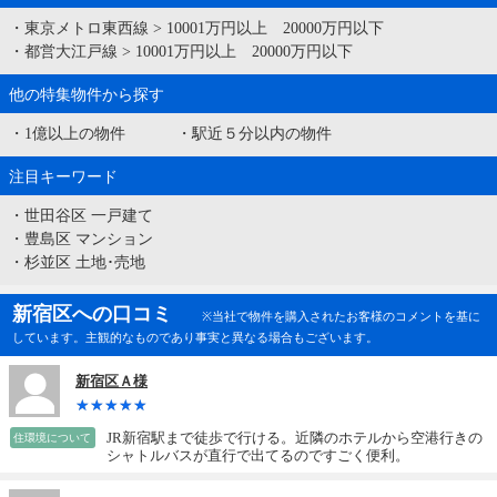
・
東京メトロ東西線
>
10001万円以上 20000万円以下
・
都営大江戸線
>
10001万円以上 20000万円以下
他の特集物件から探す
・
1億以上の物件
・
駅近５分以内の物件
注目キーワード
・
世田谷区 一戸建て
・
豊島区 マンション
・
杉並区 土地･売地
新宿区への口コミ
※当社で物件を購入されたお客様のコメントを基に
しています。主観的なものであり事実と異なる場合もございます。
新宿区Ａ様
JR新宿駅まで徒歩で行ける。近隣のホテルから空港行きの
住環境について
シャトルバスが直行で出てるのですごく便利。