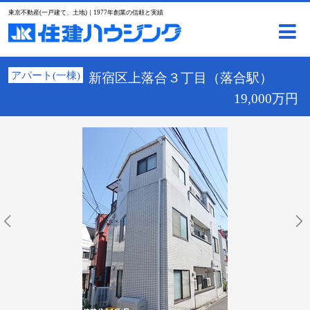
東京不動産(一戸建て、土地)｜1977年創業の信頼と実績
アパート(一棟)
新宿区上落合３丁目（落合駅）
19,000万円