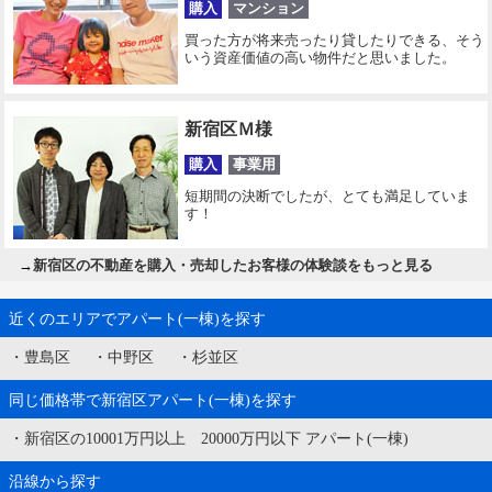
購入
マンション
買った方が将来売ったり貸したりできる、そう
いう資産価値の高い物件だと思いました。
新宿区Ｍ様
購入
事業用
短期間の決断でしたが、とても満足していま
す！
→
新宿区の不動産を購入・売却したお客様の体験談をもっと見る
近くのエリアでアパート(一棟)を探す
・
豊島区
・
中野区
・
杉並区
同じ価格帯で新宿区アパート(一棟)を探す
・
新宿区の10001万円以上 20000万円以下 アパート(一棟)
沿線から探す