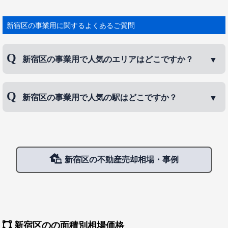
新宿駅周辺は国内最大の商業地で、百貨店、家電量販店がひしめ
いています。 古くからの住宅地という側面も持ち、新宿御苑や明
治神宮外苑など、豊富な自然も残す由緒ある街でもあります。 人
新宿区の事業用に関するよくあるご質問
口は約33万1100人。面積18.23平方キメートル。 新宿駅は鉄道5社
が乗り入れる巨大ターミナル駅で、乗降客数は世界最多です。
新宿区の事業用で人気のエリアはどこですか？
新宿区の事業用で人気のエリアは、
神楽坂
、
高田馬
新宿区の事業用で人気の駅はどこですか？
場
、
下落合
などです。
新宿区の事業用で人気の駅は、
神楽坂駅
、
新宿駅
、
高田馬場駅
などです。
新宿区の不動産売却相場・事例
新宿区のの面積別相場価格