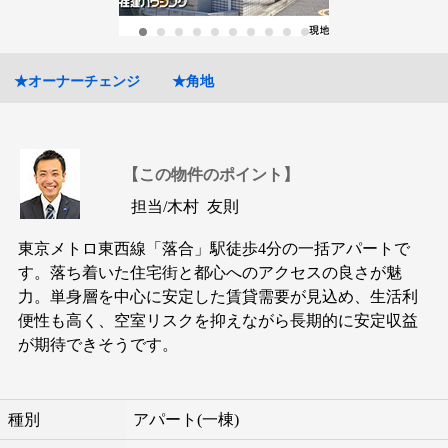
★オーナーチェンジ
★角地
【この物件のポイント】
担当/
木村 友則
東京メトロ東西線「落合」駅徒歩4分の一括アパートで
す。落ち着いた住宅街と都心へのアクセスの良さが魅
力。単身層を中心に安定した賃貸需要が見込め、生活利
便性も高く、空室リスクを抑えながら長期的に安定収益
が期待できそうです。
種別
アパート(一棟)