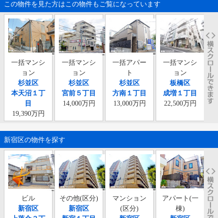
この物件を見た方はこの物件もご覧になっています
一括マンシ
一括マンシ
一括アパー
一括マンシ
一
ョン
ョン
ト
ョン
杉並区
杉並区
杉並区
板橋区
高
本天沼１丁
宮前５丁目
方南１丁目
成増１丁目
目
14,000万円
13,000万円
22,500万円
19,390万円
新宿区の物件を探す
ビル
その他(区分)
マンション
アパート(一
新宿区
新宿区
(区分)
棟)