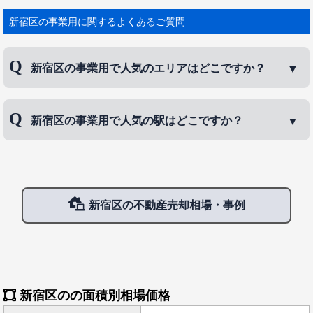
いています。 古くからの住宅地という側面も持ち、新宿御苑や明
治神宮外苑など、豊富な自然も残す由緒ある街でもあります。 人
新宿区の事業用に関するよくあるご質問
口は約33万1100人。面積18.23平方キメートル。 新宿駅は鉄道5社
が乗り入れる巨大ターミナル駅で、乗降客数は世界最多です。
新宿区の事業用で人気のエリアはどこですか？
新宿区の事業用で人気のエリアは、
神楽坂
、
高田馬
新宿区の事業用で人気の駅はどこですか？
場
、
下落合
などです。
新宿区の事業用で人気の駅は、
神楽坂駅
、
新宿駅
、
高田馬場駅
などです。
新宿区の不動産売却相場・事例
新宿区のの面積別相場価格