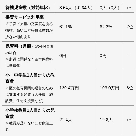
待機児童数（対前年比）
3.64人（-0.64人）
0人（0人）
1位
保育サービス利用率
※子育て支援の充実度を測る
61.1%
62.2%
7位
指標。高いほど待機児度数が
少ない傾向あり
保育料（月額）
認可保育園
の場合
0円
0円
−
※所得に関係なく基本保育料
は無償化
小・中学生1人当たりの教
育費
120.4万円
103.0万円
8位
※区の教育機関の運営のため
に支出する経費（人件費、施
設費、生徒支援費など）
小学校教員1人当たりの児
童数
21.4人
19.8人
1位
※教員が足りないほど数値上
昇