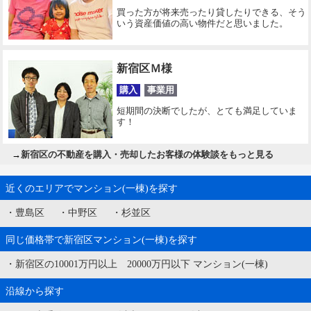
買った方が将来売ったり貸したりできる、そう
いう資産価値の高い物件だと思いました。
新宿区Ｍ様
購入
事業用
短期間の決断でしたが、とても満足していま
す！
→
新宿区の不動産を購入・売却したお客様の体験談をもっと見る
近くのエリアでマンション(一棟)を探す
・
豊島区
・
中野区
・
杉並区
同じ価格帯で新宿区マンション(一棟)を探す
・
新宿区の10001万円以上 20000万円以下 マンション(一棟)
沿線から探す