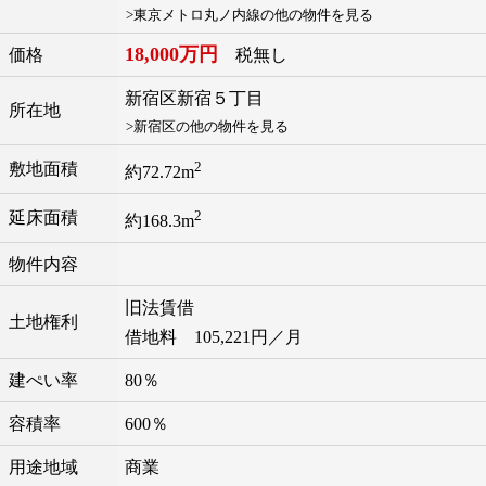
>東京メトロ丸ノ内線の他の物件を見る
18,000万円
価格
税無し
新宿区
新宿
５丁目
所在地
>新宿区の他の物件を見る
2
敷地面積
約72.72m
2
延床面積
約168.3m
物件内容
旧法賃借
土地権利
借地料 105,221円／月
建ぺい率
80％
容積率
600％
用途地域
商業