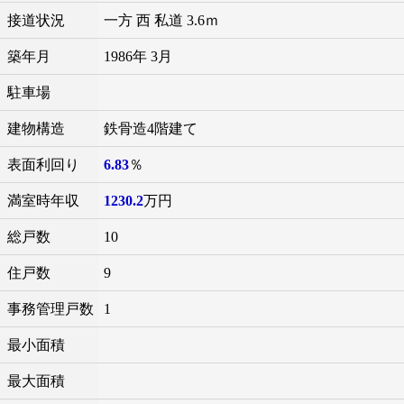
接道状況
一方 西 私道 3.6ｍ
築年月
1986年 3月
駐車場
建物構造
鉄骨造4階建て
表面利回り
6.83
％
満室時年収
1230.2
万円
総戸数
10
住戸数
9
事務管理戸数
1
最小面積
最大面積