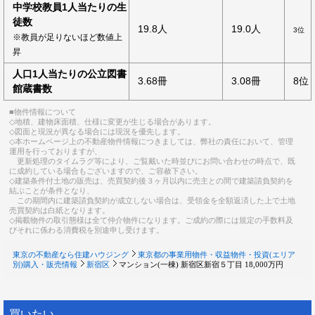
中学校教員1人当たりの生
徒数
19.8人
19.0人
3位
※教員が足りないほど数値上
昇
人口1人当たりの公立図書
3.68冊
3.08冊
8位
館蔵書数
■物件情報について
◇地積、建物床面積、仕様に変更が生じる場合があります。
◇図面と現況が異なる場合には現況を優先します。
◇本ホームページ上の不動産物件情報につきましては、弊社の責任において、管理
運用を行っておりますが、
更新処理のタイムラグ等により、ご覧戴いた時並びにお問い合わせの時点で、既
に成約している場合もございますので、ご容赦下さい。
◇建築条件付土地の販売は、売買契約後３ヶ月以内に売主との間で建築請負契約を
結ぶことが条件となり、
この期間内に建築請負契約が成立しない場合は、受領金を全額返済した上で土地
売買契約は白紙となります。
◇掲載物件の取引態様は全て仲介物件になります。ご成約の際には規定の手数料及
びそれに係わる消費税を別途申し受けます。
東京の不動産なら住建ハウジング
東京都の事業用物件・収益物件・投資(エリア
別)購入・販売情報
新宿区
マンション(一棟) 新宿区新宿５丁目 18,000万円
買いたい