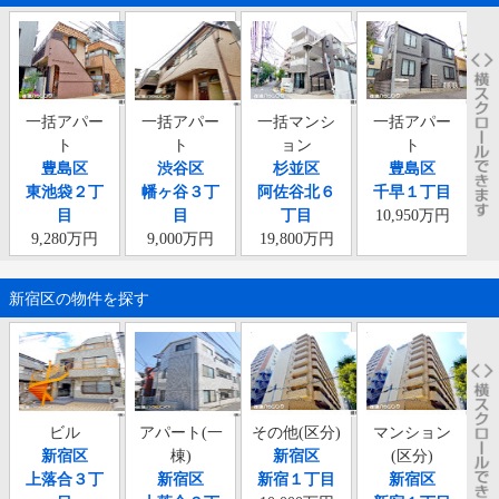
一括アパー
一括アパー
一括マンシ
一括アパー
ト
ト
ョン
ト
豊島区
渋谷区
杉並区
豊島区
上
東池袋２丁
幡ヶ谷３丁
阿佐谷北６
千早１丁目
目
目
丁目
10,950万円
9,280万円
9,000万円
19,800万円
新宿区の物件を探す
ビル
アパート(一
その他(区分)
マンション
新宿区
棟)
新宿区
(区分)
上落合３丁
新宿区
新宿１丁目
新宿区