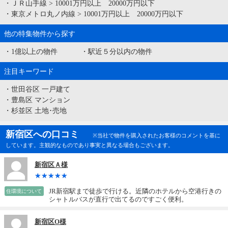
・
ＪＲ山手線
>
10001万円以上 20000万円以下
・
東京メトロ丸ノ内線
>
10001万円以上 20000万円以下
他の特集物件から探す
・
1億以上の物件
・
駅近５分以内の物件
注目キーワード
・
世田谷区 一戸建て
・
豊島区 マンション
・
杉並区 土地･売地
新宿区への口コミ
※当社で物件を購入されたお客様のコメントを基に
しています。主観的なものであり事実と異なる場合もございます。
新宿区Ａ様
JR新宿駅まで徒歩で行ける。近隣のホテルから空港行きの
住環境について
シャトルバスが直行で出てるのですごく便利。
新宿区O様