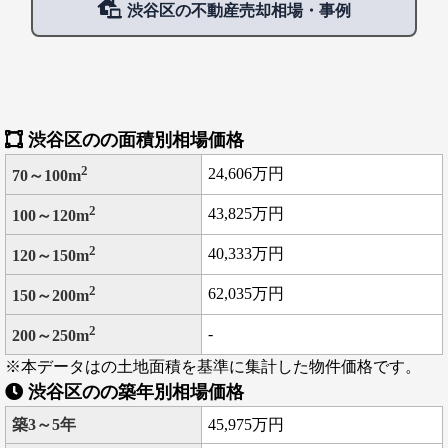
渋谷区の不動産売却相場・事例
用できる区の施設の建て替えを行い、完成後は保育園や温水プー
ルなどが整備される。
渋谷区のの面積別相場価格
2
24,606万円
70～100m
2
43,825万円
100～120m
2
40,333万円
120～150m
2
62,035万円
150～200m
2
-
200～250m
※本データはの土地面積を基準に集計した物件価格です。
渋谷区のの築年別相場価格
築3～5年
45,975万円