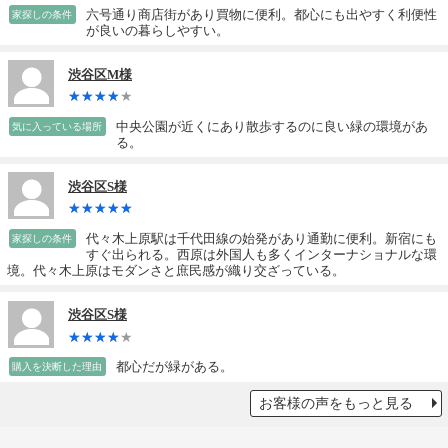
六号通り商店街があり買物に便利。都心にも出やすく利便性
家探しの条件
が良いの暮らしやすい。
渋谷区M様
中央公園が近くにあり散歩するのに良い緑の環境があ
気に入っている場所
る。
渋谷区S様
代々木上原駅は千代田線の始発があり通勤に便利。新宿にも
家探しの条件
すぐ出られる。西原は外国人も多くインターナショナルな環
境。代々木上原はモダンさと庶民感が織り交ざっている。
渋谷区S様
都心だが緑がある。
購入を決断した理由
お客様の声をもっと見る