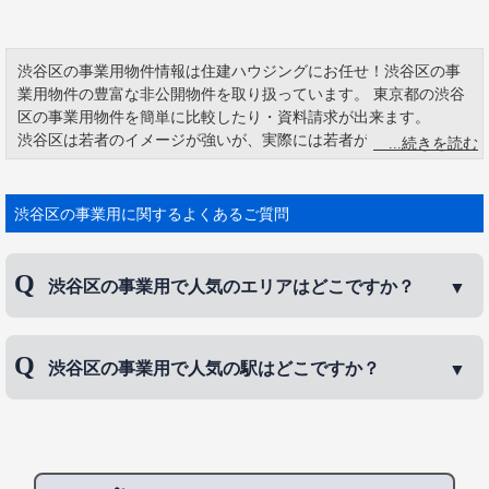
渋谷区の事業用物件情報は住建ハウジングにお任せ！渋谷区の事
業用物件の豊富な非公開物件を取り扱っています。 東京都の渋谷
区の事業用物件を簡単に比較したり・資料請求が出来ます。
渋谷区は若者のイメージが強いが、実際には若者が多くすんでい
るわけではなく、0～14歳の人口比率は23区で3番目に少なく、渋
谷区は平均年齢も他の区に比べて若くない。渋谷区は一世帯当た
りの人員は23区で2番目に少ない。要するに一人暮らしが多い区な
渋谷区の事業用に関するよくあるご質問
のである。渋谷区は高級住宅街が多く、恵比寿、大山町、神山
町、猿楽町、代官山町、南平台町、西原、代々木上原などがあ
る。
渋谷区の事業用で人気のエリアはどこですか？
渋谷区にはセンター街を中心にいくつかの通りをきれいにするボ
ランティア活動があります。商店街や渋谷区、地域の大使館、企
業の協力を得て行われている。渋谷センター街パトロール隊のお
渋谷区の事業用で人気のエリアは、
恵比寿
、
代々
渋谷区の事業用で人気の駅はどこですか？
じさんたちが、若者たちを叱り飛ばす光景をテレビで目にしま
木
、
初台
などです。
す。その活動は2003年から行われ、NPO法人の協力で行っていま
す。地域コミュニティーが活性化され、安全・安心面でよい方向
渋谷区の事業用で人気の駅は、
代々木上原駅
、
代官
性を描ける。渋谷区としては、地域を活性化させ、助け合いを生
山駅
、
恵比寿駅
などです。
み出し、近所の人達が子供・高齢者・障害者を見守る事を期待し
ているようです。また、自治会や町内会等のコミュニティーが利