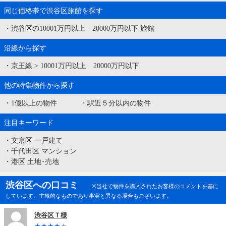
同じ価格帯で渋谷区旅館を探す
・
渋谷区の10001万円以上 20000万円以下 旅館
沿線から探す
・
京王線
>
10001万円以上 20000万円以下
他の特集物件から探す
・
1億以上の物件
・
駅近５分以内の物件
注目キーワード
・
文京区 一戸建て
・
千代田区 マンション
・
港区 土地･売地
渋谷区への口コミ
※当社で物件を購入されたお客様のコメントを基に
しています。主観的なものであり事実と異なる場合もございます。
渋谷区Ｔ様