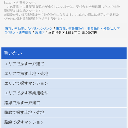
結ぶことが条件となり、
この期間内に建築請負契約が成立しない場合は、受領金を全額返済した上で土地
売買契約は白紙となります。
◇掲載物件の取引態様は全て仲介物件になります。ご成約の際には規定の手数料及
びそれに係わる消費税を別途申し受けます。
東京の不動産なら住建ハウジング
東京都の事業用物件・収益物件・投資(エリア
別)購入・販売情報
渋谷区
旅館 渋谷区本町６丁目 18,000万円
買いたい
エリアで探す一戸建て
エリアで探す土地・売地
エリアで探すマンション
エリアで探す事業用物件
路線で探す一戸建て
路線で探す土地・売地
路線で探すマンション