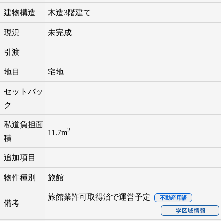
建物構造
木造3階建て
現況
未完成
引渡
地目
宅地
セットバッ
ク
私道負担面
2
11.7m
積
追加項目
物件種別
旅館
旅館業許可取得済で運営予定
不動産用語
備考