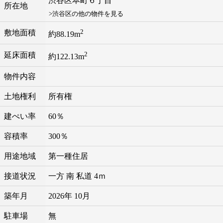
渋谷区
本町
６丁目
所在地
>渋谷区の他の物件を見る
2
敷地面積
約88.19m
2
延床面積
約122.13m
物件内容
土地権利
所有権
建ぺい率
60％
容積率
300％
用途地域
第一種住居
接道状況
一方 南 私道 4ｍ
築年月
2026年 10月
駐車場
無