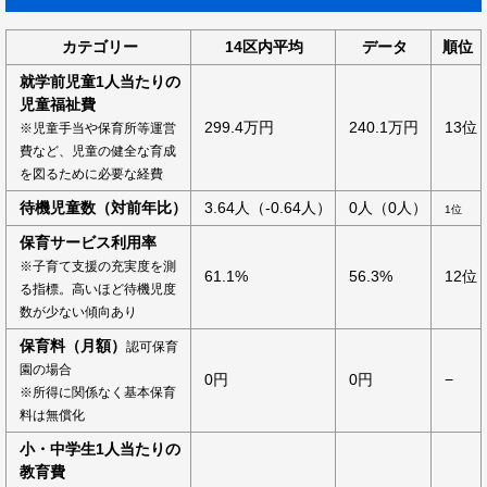
カテゴリー
14区内平均
データ
順位
就学前児童1人当たりの
児童福祉費
299.4万円
240.1万円
13位
※児童手当や保育所等運営
費など、児童の健全な育成
を図るために必要な経費
待機児童数（対前年比）
3.64人（-0.64人）
0人（0人）
1位
保育サービス利用率
※子育て支援の充実度を測
61.1%
56.3%
12位
る指標。高いほど待機児度
数が少ない傾向あり
保育料（月額）
認可保育
園の場合
0円
0円
−
※所得に関係なく基本保育
料は無償化
小・中学生1人当たりの
教育費