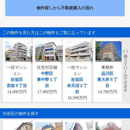
物件探しから不動産購入の流れ
この物件を見た方はこの物件もご覧になっています
一括マンシ
住宅付店舗
一括マンシ
事務所
一
ョン
中野区
ョン
品川区
杉並区
東中野１丁
杉並区
東大井５丁
宮前５丁目
目
本天沼２丁
目
14,000万円
17,800万円
目
14,780万円
16,999万円
渋谷区の物件を探す