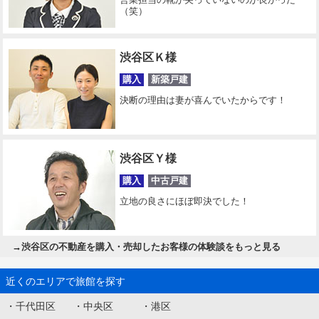
（笑）
渋谷区Ｋ様
購入
新築戸建
決断の理由は妻が喜んでいたからです！
渋谷区Ｙ様
購入
中古戸建
立地の良さにほぼ即決でした！
→
渋谷区の不動産を購入・売却したお客様の体験談をもっと見る
近くのエリアで旅館を探す
・
千代田区
・
中央区
・
港区