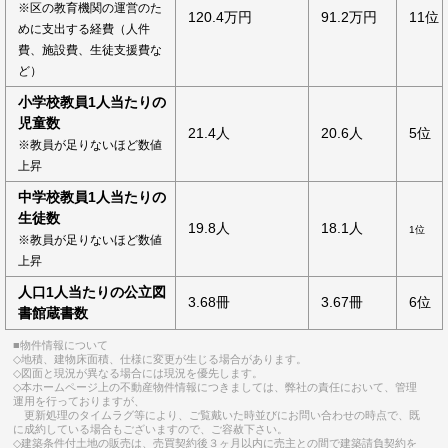
※区の教育機関の運営のた
120.4万円
91.2万円
11位
めに支出する経費（人件
費、施設費、生徒支援費な
ど）
小学校教員1人当たりの
児童数
21.4人
20.6人
5位
※教員が足りないほど数値
上昇
中学校教員1人当たりの
生徒数
19.8人
18.1人
1位
※教員が足りないほど数値
上昇
人口1人当たりの公立図
3.68冊
3.67冊
6位
書館蔵書数
■物件情報について
◇地積、建物床面積、仕様に変更が生じる場合があります。
◇図面と現況が異なる場合には現況を優先します。
◇本ホームページ上の不動産物件情報につきましては、弊社の責任において、管理
運用を行っておりますが、
更新処理のタイムラグ等により、ご覧戴いた時並びにお問い合わせの時点で、既
に成約している場合もございますので、ご容赦下さい。
◇建築条件付土地の販売は、売買契約後３ヶ月以内に売主との間で建築請負契約を