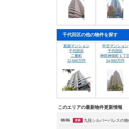
千代田区の他の物件を探す
新築マンション
中古マンション
千代田区
千代田区
二番町
神田神保町１丁
32,000万円
34,900万円
このエリアの最新物件更新情報
08/06
九段シルバーパレスの物
更新