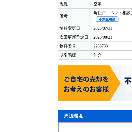
現況
空家
角住戸、ペット相談
備考
不動産用語
情報変更日
2026/07/31
次回更新予定日
2026/08/21
物件番号
2238733
取引態様
仲介
周辺環境