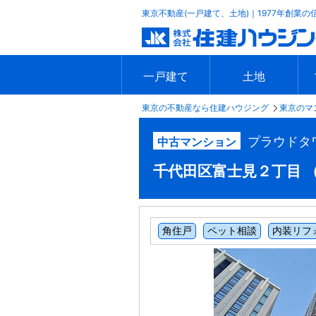
東京不動産(一戸建て、土地)｜1977年創業の
一戸建て
土地
東京の不動産なら住建ハウジング
東京のマ
エリアで探す
沿線で探す
新築一戸建て
中古一戸建て
本日の新着物件
今週の新着物件
エリアで探す
沿線で探す
本日の新着物件
今週の新着物件
プラウドタ
中古マンション
千代田区富士見２丁目 （飯田
角住戸
ペット相談
内装リフ