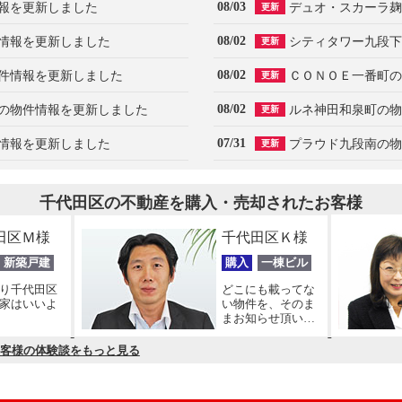
08/03
報を更新しました
デュオ・スカーラ麹
更新
08/02
情報を更新しました
シティタワー九段下
更新
08/02
件情報を更新しました
ＣＯＮＯＥ一番町の
更新
08/02
の物件情報を更新しました
ルネ神田和泉町の物
更新
07/31
情報を更新しました
プラウド九段南の物
更新
千代田区の不動産を購入・売却されたお客様
田区Ｍ様
千代田区Ｋ様
新築戸建
購入
一棟ビル
り千代田区
どこにも載ってな
家はいいよ
い物件を、そのま
まお知らせ頂い
て。すぐに駆けつ
けて、見てビック
客様の体験談をもっと見る
リでした。