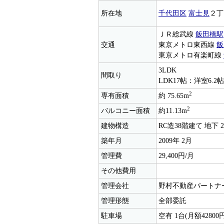
所在地
千代田区
富士見
２丁
ＪＲ総武線
飯田橋駅
交通
東京メトロ東西線
飯
東京メトロ有楽町線
3LDK
間取り
LDK17帖：洋室6.2
2
専有面積
約 75.65m
2
バルコニー面積
約11.13m
建物構造
RC造38階建て 地下 
築年月
2009年 2月
管理費
29,400円/月
その他費用
管理会社
野村不動産パートナ
管理形態
全部委託
駐車場
空有 1台(月額42800