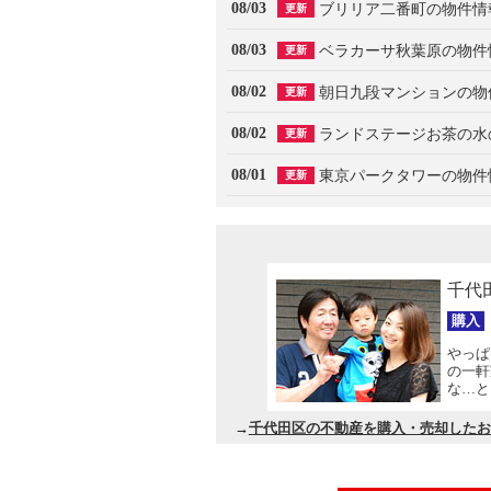
08/03
ブリリア二番町の物件情
更新
08/03
ベラカーサ秋葉原の物件
更新
08/02
朝日九段マンションの物
更新
08/02
ランドステージお茶の水
更新
08/01
東京パークタワーの物件
更新
千代
購入
やっぱ
の一軒
な…と
→
千代田区の不動産を購入・売却したお