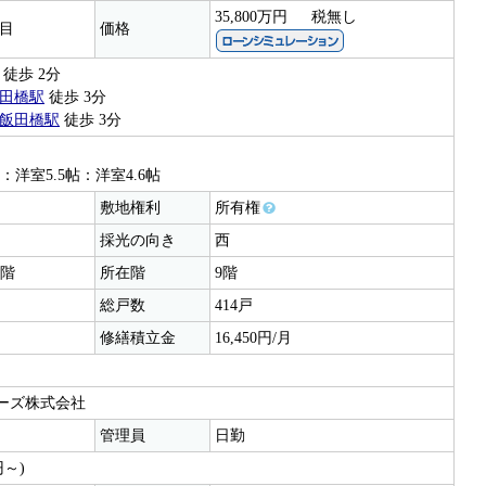
35,800万円
税無し
目
価格
徒歩 2分
田橋駅
徒歩 3分
飯田橋駅
徒歩 3分
帖：洋室5.5帖：洋室4.6帖
敷地権利
所有権
採光の向き
西
2階
所在階
9階
総戸数
414戸
修繕積立金
16,450円/月
ーズ株式会社
管理員
日勤
円～)