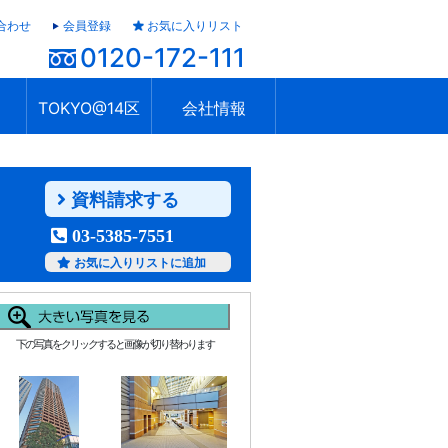
合わせ
会員登録
お気に入りリスト
0120-172-111
TOKYO@14区
会社情報
ャラリー
ュール
TOKYO@14区トップ
ブランド 高級住宅街
住まいのお役立ち
税・住宅ローン
不動産投資のポイント
防災！東京の地震
地域情報「東京さんぽ」
会社概要
アクセス
住建ハウジング上原支店
住建ハウジング中野
採用情報
資料請求する
03-5385-7551
お気に入りリストに追加
下の写真をクリックすると画像が切り替わります