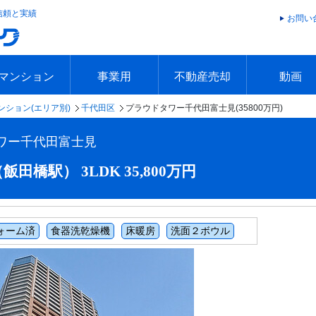
信頼と実績
お問い
マンション
事業用
不動産売却
動画
ンション(エリア別)
千代田区
プラウドタワー千代田富士見(35800万円)
エリアで探す
沿線で探す
本日の新着物件
今週の新着物件
エリアで探す
沿線で探す
本日の新着物件
今週の新着物件
不動産売却トップ
簡単無料査定
不動産売却の流れ
不動産売却 Q&A
海外からの不動産売買
住まなび
TVCMギ
放送スケジ
お客様の声
ワー千代田富士見
橋駅） 3LDK 35,800万円
ォーム済
食器洗乾燥機
床暖房
洗面２ボウル