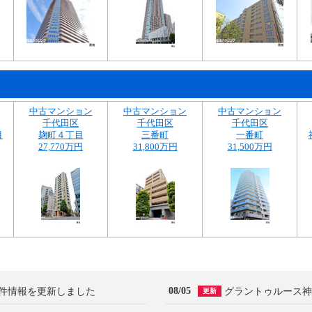
中古マンション
中古マンション
中古マンション
千代田区
千代田区
千代田区
目
麹町４丁目
三番町
一番町
27,770万円
31,800万円
31,500万円
08/05
件情報を更新しました
グラントゥルース神
更新