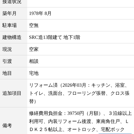
接道状況
築年月
1978年 8月
駐車場
空無
建物構造
SRC造13階建て 地下1階
現況
空家
引渡
相談
地目
宅地
リフォーム済（2026年03月：キッチン、浴室、
追加項目
トイレ、洗面台、フローリング張替、クロス張
替）
修繕費用負担金：39750円（月額）、３沿線以上
利用可、内装リフォーム後渡、東南角住戸、Ｌ
備考
ＤＫ２５帖以上、オートロック、宅配ボック