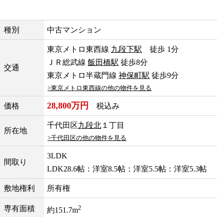
種別
中古マンション
東京メトロ東西線
九段下駅
徒歩 1分
ＪＲ総武線
飯田橋駅
徒歩8分
交通
東京メトロ半蔵門線
神保町駅
徒歩9分
>東京メトロ東西線の他の物件を見る
28,800万円
価格
税込み
千代田区
九段北
１丁目
所在地
>千代田区の他の物件を見る
3LDK
間取り
LDK28.6帖：洋室8.5帖：洋室5.5帖：洋室5.3帖
敷地権利
所有権
2
専有面積
約151.7m