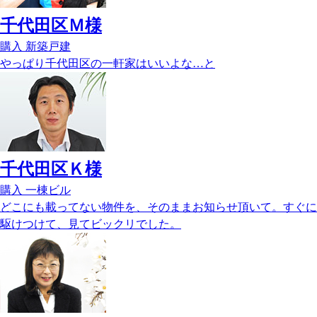
千代田区Ｍ様
購入
新築戸建
やっぱり千代田区の一軒家はいいよな…と
千代田区Ｋ様
購入
一棟ビル
どこにも載ってない物件を、そのままお知らせ頂いて。すぐに
駆けつけて、見てビックリでした。