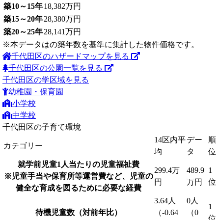
築10～15年
18,382万円
築15～20年
28,380万円
築20～25年
28,141万円
※本データはの築年数を基準に集計した物件価格です。
千代田区のハザードマップを見る
千代田区の公園一覧を見る
千代田区の学区域を見る
幼稚園・保育園
小学校
中学校
千代田区の子育て環境
14区内平
デー
順
カテゴリー
均
タ
位
就学前児童1人当たりの児童福祉費
299.4万
489.9
1
※児童手当や保育所等運営費など、児童の
円
万円
位
健全な育成を図るために必要な経費
3.64人
0人
1
待機児童数（対前年比）
（-0.64
（0
位