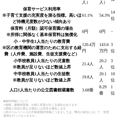
人）
人）
保育サービス利用率
14
※子育て支援の充実度を測る指標。高いほ
61.1%
54.3%
位
ど待機児度数が少ない傾向あり
保育料（月額）
認可保育園の場合
0円
0円
−
※所得に関係なく基本保育料は無償化
小・中学生1人当たりの教育費
120.4万
143.6
3
※区の教育機関の運営のために支出する経
円
万円
位
費（人件費、施設費、生徒支援費など）
小学校教員1人当たりの児童数
20.2
3
21.4人
※教員が足りないほど数値上昇
人
位
中学校教員1人当たりの生徒数
20.1
10
19.8人
※教員が足りないほど数値上昇
人
位
8.29
1
人口1人当たりの公立図書館蔵書数
3.68冊
冊
位
■物件情報について
◇地積、建物床面積、仕様に変更が生じる場合があります。
◇図面と現況が異なる場合には現況を優先します。
◇本ホームページ上の不動産物件情報につきましては、弊社の責任において、管理
運用を行っておりますが、