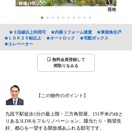
★３沿線以上利用可
★内装リフォーム後渡
★東南角住戸
★ＬＤＫ２５帖以上
★オートロック
★宅配ボックス
★エレベーター
無料会員登録して
間取りをみる
【この物件のポイント】
九段下駅徒歩1分の最上階・三方角部屋。151平米のゆと
りある3LDKをフルリノベーション。陽当たり・眺望良
好、都心を一望する開放感あふれる邸宅です。