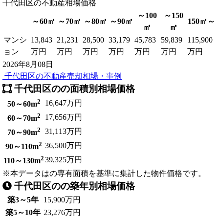
千代田区
は、
の不動産相場価格
東京駅
、
秋葉原駅
、
永田町駅
などです。
～100
～150
～60㎡
～70㎡
～80㎡
～90㎡
150㎡～
㎡
㎡
マンシ
13,843
21,231
28,500
33,179
45,783
59,839
115,900
ョン
万円
万円
万円
万円
万円
万円
万円
2026年8月08日
千代田区の不動産売却相場・事例
千代田区のの面積別相場価格
2
16,647万円
50～60m
2
17,656万円
60～70m
2
31,113万円
70～90m
2
36,500万円
90～110m
2
39,325万円
110～130m
※本データはの専有面積を基準に集計した物件価格です。
千代田区のの築年別相場価格
築3～5年
15,900万円
築5～10年
23,276万円