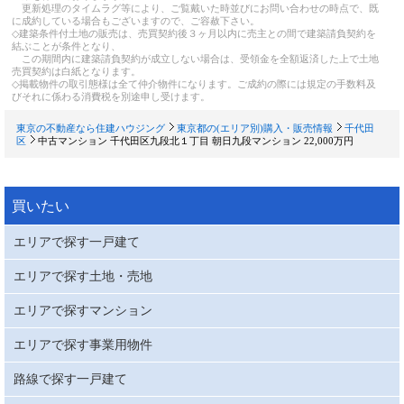
更新処理のタイムラグ等により、ご覧戴いた時並びにお問い合わせの時点で、既
に成約している場合もございますので、ご容赦下さい。
◇建築条件付土地の販売は、売買契約後３ヶ月以内に売主との間で建築請負契約を
結ぶことが条件となり、
この期間内に建築請負契約が成立しない場合は、受領金を全額返済した上で土地
売買契約は白紙となります。
◇掲載物件の取引態様は全て仲介物件になります。ご成約の際には規定の手数料及
びそれに係わる消費税を別途申し受けます。
東京の不動産なら住建ハウジング
東京都の(エリア別)購入・販売情報
千代田
区
中古マンション 千代田区九段北１丁目 朝日九段マンション 22,000万円
買いたい
エリアで探す一戸建て
エリアで探す土地・売地
エリアで探すマンション
エリアで探す事業用物件
路線で探す一戸建て