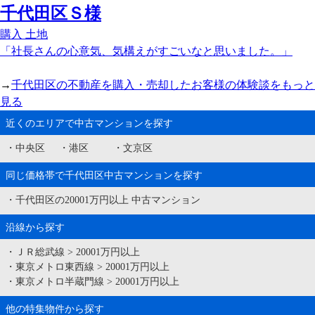
千代田区Ｓ様
購入
土地
「社長さんの心意気、気構えがすごいなと思いました。」
→
千代田区の不動産を購入・売却したお客様の体験談をもっと
見る
近くのエリアで中古マンションを探す
・
中央区
・
港区
・
文京区
同じ価格帯で千代田区中古マンションを探す
・
千代田区の20001万円以上 中古マンション
沿線から探す
・
ＪＲ総武線
>
20001万円以上
・
東京メトロ東西線
>
20001万円以上
・
東京メトロ半蔵門線
>
20001万円以上
他の特集物件から探す