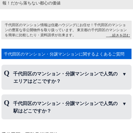
報！だから落ちない都心の価値
千代田区のマンション情報は住建ハウジングにお任せ！千代田区のマンショ
ンの豊富な非公開物件を取り扱っています。 東京都の千代田区のマンション
を簡単に比較したり・資料請求が出来ます。
千代田区お茶の水地名のゆかり JR「御茶ノ水駅」の辺りに、かつて曹洞宗を
奉持する高円寺があった。徳川二代将軍がお立ち寄りの時、寺内の湧き水で
お茶を立てて献上すると、大変美味であるとお褒めを頂いた。それより毎日
千代田区のマンション・分譲マンションに関するよくあるご質問
「湧水」を献上したことから「お茶の水高林時」と呼ばれ、それが地域の名
称になった。
千代田区のマンション・分譲マンションで人気の
エリアはどこですか？
千代田区のマンション・分譲マンションで人気のエ
千代田区のマンション・分譲マンションで人気の
リアは、四ツ谷、
飯田橋
、
東神田
などです。
駅はどこですか？
千代田区のマンション・分譲マンションで人気の駅