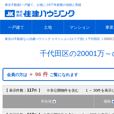
東京不動産(一戸建て、土地)｜1977年創業の信頼と実績
一戸建て
土地
マンション
事業
東京の不動産なら住建ハウジング
マンション(エリア別)
千代田区
2000
エリアで探す
沿線で探す
新築一戸建て
中古一戸建て
本日の新着物件
今週の新着物件
エリアで探す
沿線で探す
本日の新着物件
今週の新着物件
エリアで探す
沿線で探す
本日の新着物件
今週の新着物件
エリア
沿線で
本日の
今週の
千代田区の20001
＋ 96 件
会員の方は
ご覧になれます
117
【 表示件数：
件 】 ※非公開物件を含む 1 ～ 30件を表示
所在地
価格