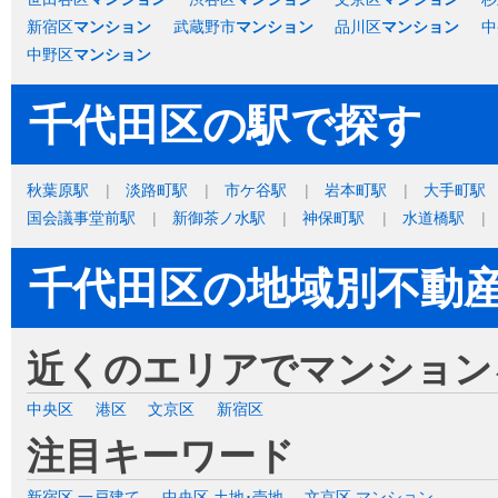
新宿区
マンション
武蔵野市
マンション
品川区
マンション
中
中野区
マンション
千代田区の駅で探す
秋葉原駅
淡路町駅
市ケ谷駅
岩本町駅
大手町駅
国会議事堂前駅
新御茶ノ水駅
神保町駅
水道橋駅
千代田区の地域別不動
近くのエリアでマンション
中央区
港区
文京区
新宿区
注目キーワード
新宿区 一戸建て
中央区 土地･売地
文京区 マンション