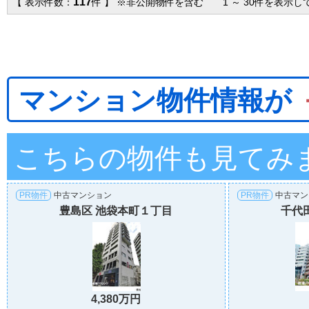
117
【 表示件数：
件 】 ※非公開物件を含む 1 ～ 30件を表示し
マンション物件情報が
こちらの物件も見てみ
PR物件
中古マンション
PR物件
中古マン
豊島区 池袋本町１丁目
千代
4,380万円