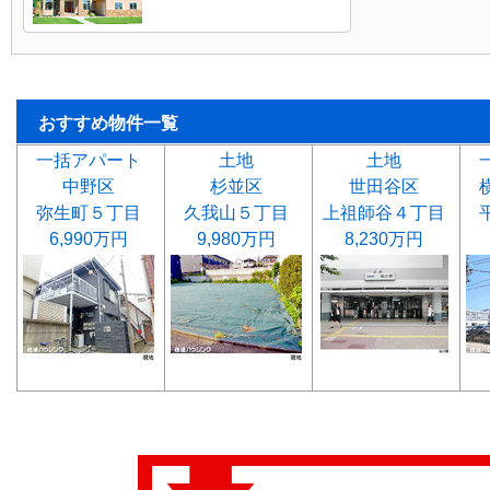
おすすめ物件一覧
一括アパート
土地
土地
中野区
杉並区
世田谷区
弥生町５丁目
久我山５丁目
上祖師谷４丁目
6,990万円
9,980万円
8,230万円