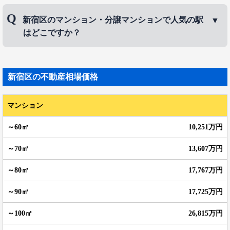
新宿区のマンション・分譲マンションで人気のエリ
新宿区のマンション・分譲マンションで人気の駅
アは、
神楽坂
、
高田馬場
、
下落合
などです。
はどこですか？
新宿区のマンション・分譲マンションで人気の駅
は、
神楽坂駅
、
新宿駅
、
高田馬場駅
などです。
新宿区
の不動産相場価格
マンション
10,251万円
13,607万円
17,767万円
17,725万円
26,815万円