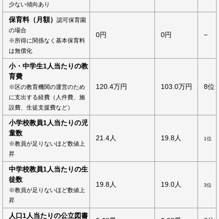
少ない傾向あり
保育料（月額）
認可保育園
の場合
0円
0円
−
※所得に関係なく基本保育料
は無償化
小・中学生1人当たりの教
育費
120.4万円
103.0万円
8位
※区の教育機関の運営のため
に支出する経費（人件費、施
設費、生徒支援費など）
小学校教員1人当たりの児
童数
21.4人
19.8人
1位
※教員が足りないほど数値上
昇
中学校教員1人当たりの生
徒数
19.8人
19.0人
3位
※教員が足りないほど数値上
昇
人口1人当たりの公立図書