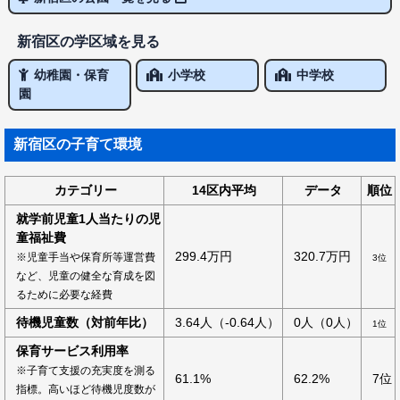
新宿区の学区域を見る
幼稚園・保育
小学校
中学校
園
新宿区の子育て環境
カテゴリー
14区内平均
データ
順位
就学前児童1人当たりの児
童福祉費
299.4万円
320.7万円
※児童手当や保育所等運営費
3位
など、児童の健全な育成を図
るために必要な経費
待機児童数（対前年比）
3.64人（-0.64人）
0人（0人）
1位
保育サービス利用率
※子育て支援の充実度を測る
61.1%
62.2%
7位
指標。高いほど待機児度数が