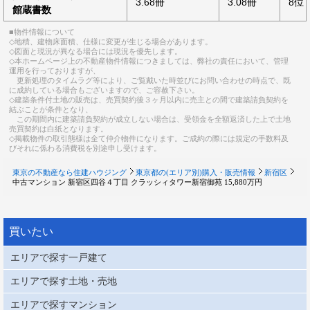
3.68冊
3.08冊
8位
館蔵書数
■物件情報について
◇地積、建物床面積、仕様に変更が生じる場合があります。
◇図面と現況が異なる場合には現況を優先します。
◇本ホームページ上の不動産物件情報につきましては、弊社の責任において、管理
運用を行っておりますが、
更新処理のタイムラグ等により、ご覧戴いた時並びにお問い合わせの時点で、既
に成約している場合もございますので、ご容赦下さい。
◇建築条件付土地の販売は、売買契約後３ヶ月以内に売主との間で建築請負契約を
結ぶことが条件となり、
この期間内に建築請負契約が成立しない場合は、受領金を全額返済した上で土地
売買契約は白紙となります。
◇掲載物件の取引態様は全て仲介物件になります。ご成約の際には規定の手数料及
びそれに係わる消費税を別途申し受けます。
東京の不動産なら住建ハウジング
東京都の(エリア別)購入・販売情報
新宿区
中古マンション 新宿区四谷４丁目 クラッシィタワー新宿御苑 15,880万円
買いたい
エリアで探す一戸建て
エリアで探す土地・売地
エリアで探すマンション