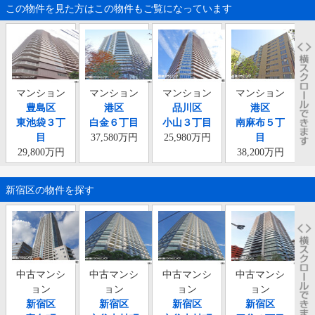
この物件を見た方はこの物件もご覧になっています
マンション
マンション
マンション
マンション
豊島区
港区
品川区
港区
東池袋３丁
白金６丁目
小山３丁目
南麻布５丁
目
37,580万円
25,980万円
目
29,800万円
38,200万円
新宿区の物件を探す
中古マンシ
中古マンシ
中古マンシ
中古マンシ
ョン
ョン
ョン
ョン
新宿区
新宿区
新宿区
新宿区