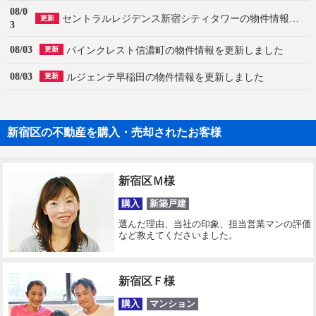
08/0
セントラルレジデンス新宿シティタワーの物件情報を更新しました
更新
3
08/03
パインクレスト信濃町の物件情報を更新しました
更新
08/03
ルジェンテ早稲田の物件情報を更新しました
更新
新宿区の不動産を購入・売却されたお客様
新宿区Ｍ様
購入
新築戸建
選んだ理由、当社の印象、担当営業マンの評価
など教えてくださいました。
新宿区Ｆ様
購入
マンション