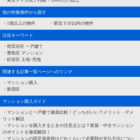
・
東京メトロ丸ノ内線
>
20001万円以上
他の特集物件から探す
・
1億以上の物件
・
駅近５分以内の物件
注目キーワード
・
世田谷区 一戸建て
・
豊島区 マンション
・
杉並区 土地･売地
関連する記事一覧ページへのリンク
・
マンション購入
・
新宿区
マンション購入ガイド
・
マンションと一戸建て徹底比較！どっちがいい？メリット・デメ
リット解説
・
マンションを購入するときの注意点とは？新築・中古マンション
のポイントを徹底解説！
・
マンションの固定資産税はどれくらい？必要額や支払方法につい