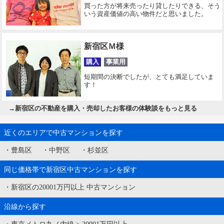
買った方が将来売ったり貸したりできる、そう
いう資産価値の高い物件だと思いました。
新宿区Ｍ様
購入
事業用
短期間の決断でしたが、とても満足していま
す！
→
新宿区の不動産を購入・売却したお客様の体験談をもっと見る
近くのエリアで中古マンションを探す
・
豊島区
・
中野区
・
杉並区
同じ価格帯で新宿区中古マンションを探す
・
新宿区の20001万円以上 中古マンション
沿線から探す