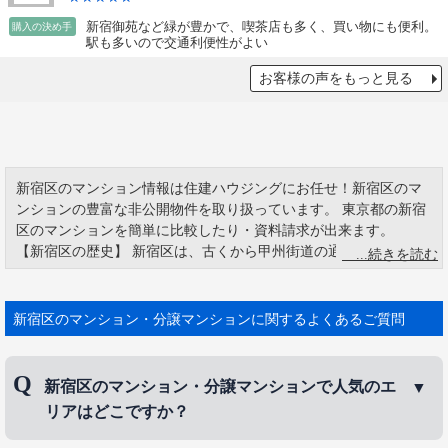
新宿御苑など緑が豊かで、喫茶店も多く、買い物にも便利。
購入の決め手
駅も多いので交通利便性がよい
お客様の声をもっと見る
新宿区のマンション情報は住建ハウジングにお任せ！新宿区のマ
ンションの豊富な非公開物件を取り扱っています。 東京都の新宿
区のマンションを簡単に比較したり・資料請求が出来ます。
【新宿区の歴史】 新宿区は、古くから甲州街道の通り道として栄
えた宿場町です。 戦後新宿は東京大空襲で焼け野原になり、新宿
東口から新宿通りあたりには闇市が立ち並びました。 その名残は
新宿西口の思い出横丁、歌舞伎町の新宿ゴールデン街などに見る
新宿区のマンション・分譲マンションに関するよくあるご質問
ことができ、今ではレトロな雰囲気が愛される名所となっていま
す。 新宿区の花である「つつじ」は、江戸時代から大久保通りの
周辺が名所で、明治にはつつじ見物臨時列車が運転されたほどで
新宿区のマンション・分譲マンションで人気のエ
した。
リアはどこですか？