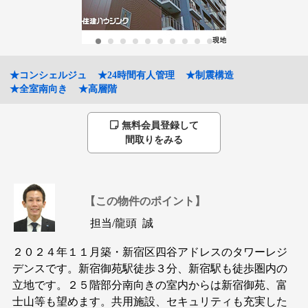
★コンシェルジュ
★24時間有人管理
★制震構造
★全室南向き
★高層階
無料会員登録して
間取りをみる
【この物件のポイント】
担当/
龍頭 誠
２０２４年１１月築・新宿区四谷アドレスのタワーレジ
デンスです。新宿御苑駅徒歩３分、新宿駅も徒歩圏内の
立地です。２５階部分南向きの室内からは新宿御苑、富
士山等も望めます。共用施設、セキュリティも充実した