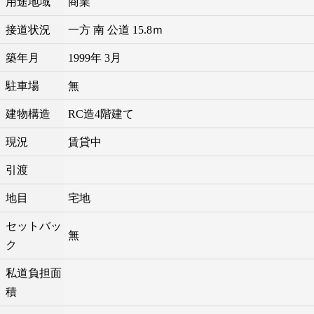
用途地域
商業
接道状況
一方 南 公道 15.8ｍ
築年月
1999年 3月
駐車場
無
建物構造
RC造4階建て
現況
賃貸中
引渡
地目
宅地
セットバッ
無
ク
私道負担面
積