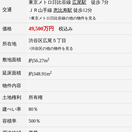
東京メトロ日比谷線
広尾駅
徒歩 7分
交通
ＪＲ山手線
恵比寿駅
徒歩12分
>東京メトロ日比谷線の他の物件を見る
49,500万円
価格
税込み
渋谷区
広尾
５丁目
所在地
>渋谷区の他の物件を見る
2
敷地面積
約56.27m
2
延床面積
約348.91m
物件内容
土地権利
所有権
建ぺい率
80％
容積率
500％