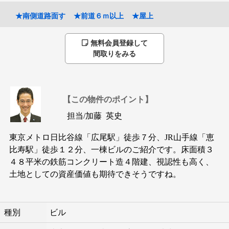
★南側道路面す
★前道６ｍ以上
★屋上
無料会員登録して
間取りをみる
【この物件のポイント】
担当/
加藤 英史
東京メトロ日比谷線「広尾駅」徒歩７分、JR山手線「恵
比寿駅」徒歩１２分、一棟ビルのご紹介です。床面積３
４８平米の鉄筋コンクリート造４階建、視認性も高く、
土地としての資産価値も期待できそうですね。
種別
ビル