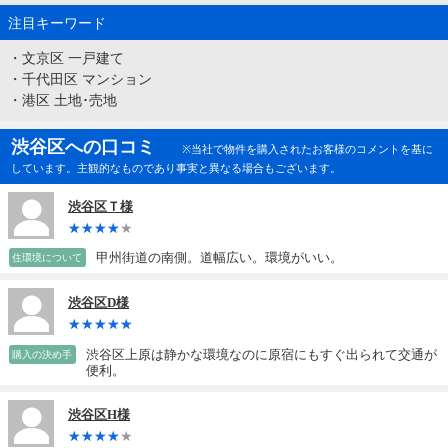
注目キーワード
・
文京区 一戸建て
・
千代田区 マンション
・
港区 土地･売地
渋谷区への口コミ
※当社で物件を購入されたお客様のコメントを基に
しています。主観的なものであり事実と異なる場合もございます。
渋谷区Ｔ様
甲州街道の南側。道幅広い。環境がいい。
住環境について
渋谷区D様
渋谷区上原は静かな環境なのに原宿にもすぐ出られて交通が
購入の決め手
便利。
渋谷区H様