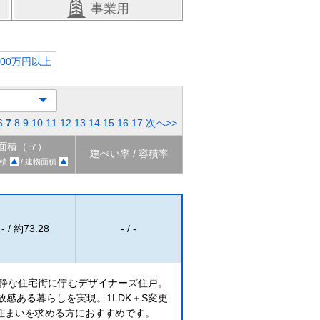
事業用
000万円以上
6
7
8
9
10
11
12
13
14
15
16
17
次へ>>
面積（㎡）
建ぺい率 / 容積率
積
/ 建物面積
- / 約73.28
- / -
閑静な住宅街に佇むデザイナーズ住戸。
放感ある暮らしを実現。1LDK＋S変更
住まいを求める方におすすめです。