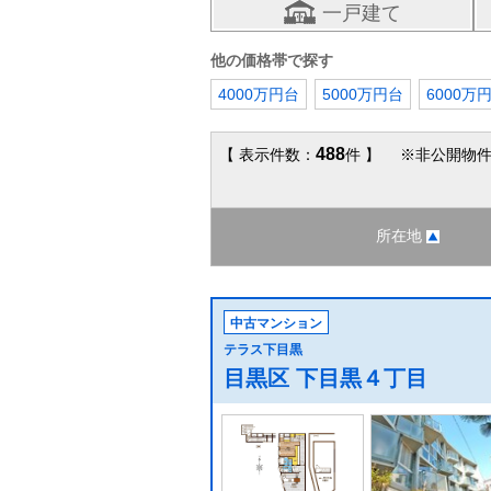
一戸建て
他の価格帯で探す
4000万円台
5000万円台
6000万
488
【 表示件数：
件 】 ※非公開物件
所在地
中古マンション
テラス下目黒
目黒区 下目黒４丁目