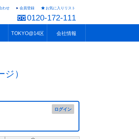
合わせ
会員登録
お気に入りリスト
0120-172-111
TOKYO@14区
会社情報
ャラリー
ュール
TOKYO@14区トップ
ブランド 高級住宅街
住まいのお役立ち
税・住宅ローン
不動産投資のポイント
防災！東京の地震
地域情報「東京さんぽ」
会社概要
アクセス
住建ハウジング上原支店
住建ハウジング中野
採用情報
ージ）
ログイン