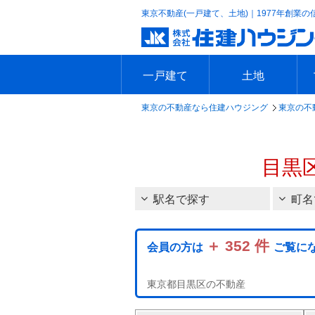
東京不動産(一戸建て、土地)｜1977年創業の
一戸建て
土地
東京の不動産なら住建ハウジング
東京の不
エリアで探す
沿線で探す
新築一戸建て
中古一戸建て
本日の新着物件
今週の新着物件
エリアで探す
沿線で探す
本日の新着物件
今週の新着物件
目黒
駅名で探す
町名
＋ 352 件
会員の方は
ご覧に
東京都目黒区の不動産