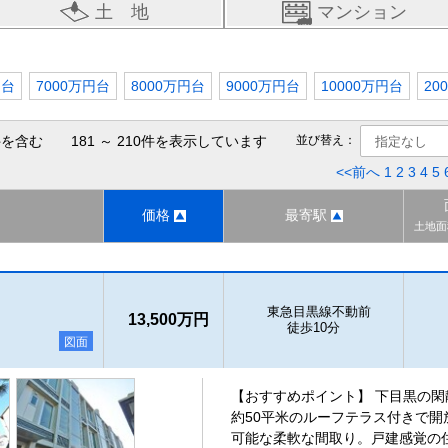
土 地
マンション
円台
7000万円台
8000万円台
9000万円台
10000万円台
20
を含む 181 ～ 210件を表示しています
並び替え：
<<前へ
1
2
3
4
5
価格
最寄駅
土地面
東急目黒線不動前
13,500万円
徒歩10分
図面
【おすすめポイント】 下目黒の
約50平米のルーフテラス付きで開
可能な柔軟な間取り。戸建感覚の