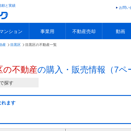
信頼と実績
お問い
マンション
事業用
不動産売却
動画
動産
目黒区
目黒区の不動産一覧
エリアで探す
沿線で探す
本日の新着物件
今週の新着物件
エリアで探す
沿線で探す
本日の新着物件
今週の新着物件
不動産売却トップ
簡単無料査定
不動産売却の流れ
不動産売却 Q&A
海外からの不動産売買
住まなび
TVCMギ
放送スケジ
お客様の声
区の不動産
の購入・販売情報（7ペ
で探す
なれます