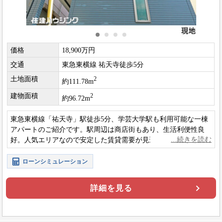
価格
18,900万円
交通
東急東横線 祐天寺徒歩5分
土地面積
2
約111.78m
建物面積
2
約96.72m
東急東横線「祐天寺」駅徒歩5分、学芸大学駅も利用可能な一棟
アパートのご紹介です。駅周辺は商店街もあり、生活利便性良
好。人気エリアなので安定した賃貸需要が見込める収益物件で
す。
ローンシミュレーション
詳細を見る