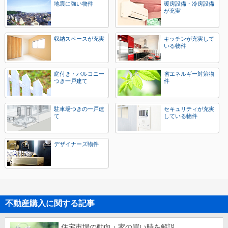
地震に強い物件
暖房設備・冷房設備
が充実
収納スペースが充実
キッチンが充実して
いる物件
庭付き・バルコニー
省エネルギー対策物
つき一戸建て
件
駐車場つきの一戸建
セキュリティが充実
て
している物件
デザイナーズ物件
不動産購入に関する記事
住宅市場の動向・家の買い時を解説