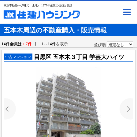
東京不動産(一戸建て、土地)｜1977年創業の信頼と実績
五本木周辺の不動産購入・販売情報
14
件
会員は
＋7件
中 1～14件を表示
並び順
目黒区 五本木３丁目 学芸大ハイツ
中古マンション