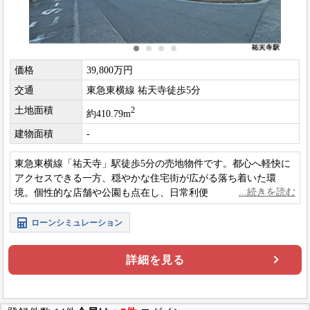
価格
39,800万円
交通
東急東横線 祐天寺徒歩5分
土地面積
2
約410.79m
建物面積
-
東急東横線「祐天寺」駅徒歩5分の売地物件です。都心へ軽快に
アクセスできる一方、穏やかな住宅街が広がる落ち着いた環
境。個性的な店舗や公園も点在し、日常利便と心地よい暮らし
が両立できるエリアです。
ローンシミュレーション
詳細を見る