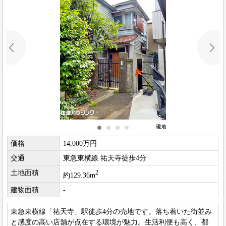
価格
14,000万円
交通
東急東横線 祐天寺徒歩4分
土地面積
2
約129.36m
建物面積
-
東急東横線「祐天寺」駅徒歩4分の売地です。落ち着いた街並み
と感度の高い店舗が点在する環境が魅力。生活利便も高く、都