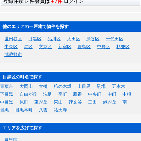
登録件数:14件
会員は
＋7件
ログイン
他のエリアの一戸建て物件を探す
世田谷区
目黒区
品川区
大田区
渋谷区
千代田区
中央区
港区
文京区
新宿区
豊島区
中野区
杉並区
武蔵野市
目黒区の町名で探す
青葉台
大岡山
大橋
柿の木坂
上目黒
駒場
五本木
下目黒
自由が丘
洗足
平町
鷹番
中央町
中町
中根
中目黒
原町
東が丘
東山
碑文谷
三田
緑が丘
南
目黒
目黒本町
八雲
祐天寺
エリアを広げて探す
目黒区