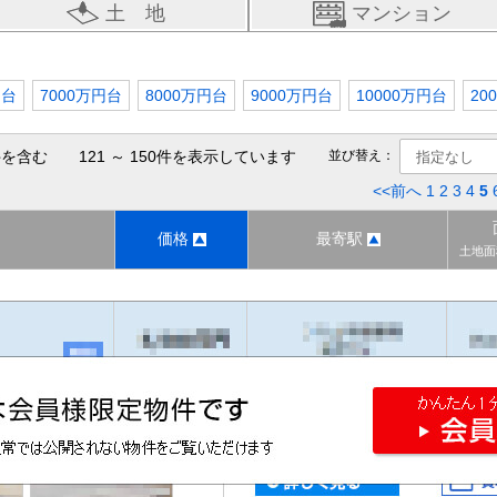
土 地
マンション
円台
7000万円台
8000万円台
9000万円台
10000万円台
20
を含む 121 ～ 150件を表示しています
並び替え：
<<前へ
1
2
3
4
5
価格
最寄駅
土地面