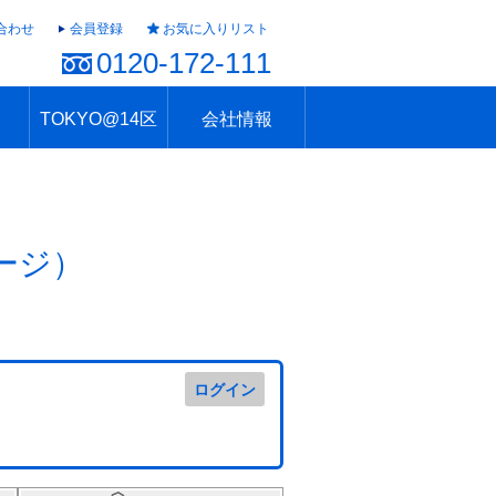
合わせ
会員登録
お気に入りリスト
0120-172-111
TOKYO@14区
会社情報
ャラリー
ュール
TOKYO@14区トップ
ブランド 高級住宅街
住まいのお役立ち
税・住宅ローン
不動産投資のポイント
防災！東京の地震
地域情報「東京さんぽ」
会社概要
アクセス
住建ハウジング上原支店
住建ハウジング中野
採用情報
ージ）
ログイン