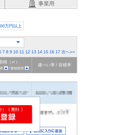
事業用
000万円以上
6
7
8
9
10
11
12
13
14
15
16
17
次へ>>
面積（㎡）
建ぺい率 / 容積率
積
/ 建物面積