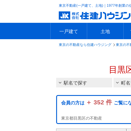
東京不動産(一戸建て、土地)｜1977年創業の
一戸建て
土地
東京の不動産なら住建ハウジング
東京の不
エリアで探す
沿線で探す
新築一戸建て
中古一戸建て
本日の新着物件
今週の新着物件
エリアで探す
沿線で探す
本日の新着物件
今週の新着物件
目黒
駅名で探す
町名
＋ 352 件
会員の方は
ご覧に
東京都目黒区の不動産