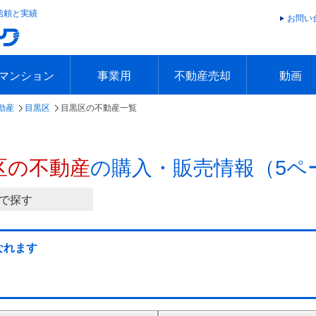
信頼と実績
お問い
マンション
事業用
不動産売却
動画
動産
目黒区
目黒区の不動産一覧
エリアで探す
沿線で探す
本日の新着物件
今週の新着物件
エリアで探す
沿線で探す
本日の新着物件
今週の新着物件
不動産売却トップ
簡単無料査定
不動産売却の流れ
不動産売却 Q&A
海外からの不動産売買
住まなび
TVCMギ
放送スケジ
お客様の声
区の不動産
の購入・販売情報（5ペ
で探す
なれます