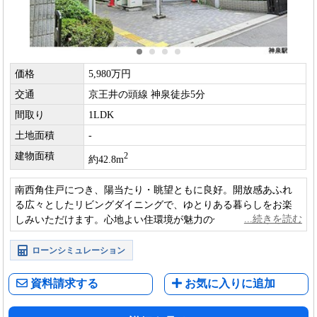
価格
5,980万円
交通
京王井の頭線 神泉徒歩5分
間取り
1LDK
土地面積
-
建物面積
2
約42.8m
南西角住戸につき、陽当たり・眺望ともに良好。開放感あふれ
る広々としたリビングダイニングで、ゆとりある暮らしをお楽
しみいただけます。心地よい住環境が魅力の住まいです。
ローンシミュレーション
資料請求する
お気に入りに追加