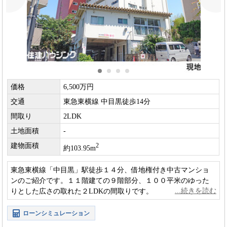
価格
6,500万円
交通
東急東横線 中目黒徒歩14分
間取り
2LDK
土地面積
-
建物面積
2
約103.95m
東急東横線「中目黒」駅徒歩１４分、借地権付き中古マンショ
ンのご紹介です。１１階建ての９階部分、１００平米のゆった
りとした広さの取れた２LDKの間取りです。
ローンシミュレーション