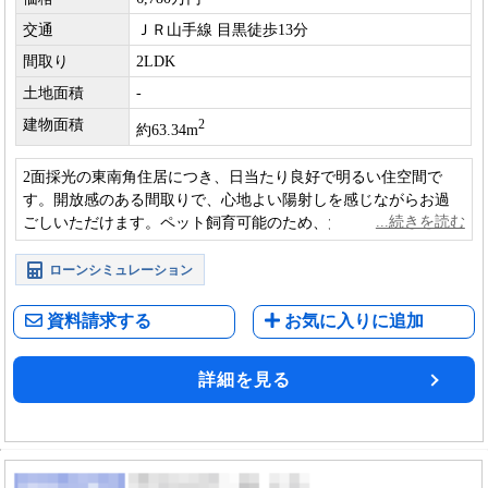
交通
ＪＲ山手線 目黒徒歩13分
間取り
2LDK
土地面積
-
建物面積
2
約63.34m
2面採光の東南角住居につき、日当たり良好で明るい住空間で
す。開放感のある間取りで、心地よい陽射しを感じながらお過
ごしいただけます。ペット飼育可能のため、大切な家族と一緒
に暮らせる住まいです。
ローンシミュレーション
資料請求する
お気に入りに追加
詳細を見る