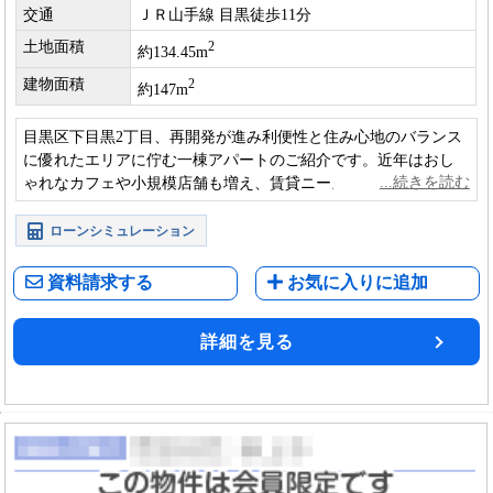
交通
ＪＲ山手線 目黒徒歩11分
土地面積
2
約134.45m
建物面積
2
約147m
目黒区下目黒2丁目、再開発が進み利便性と住み心地のバランス
に優れたエリアに佇む一棟アパートのご紹介です。近年はおし
ゃれなカフェや小規模店舗も増え、賃貸ニーズの底堅さが特徴
として挙げられます。
ローンシミュレーション
資料請求する
お気に入りに追加
詳細を見る