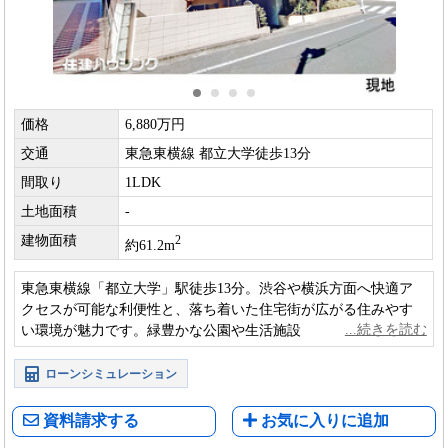
価格
6,880万円
交通
東急東横線 都立大学徒歩13分
間取り
1LDK
土地面積
-
建物面積
2
約61.2m
東急東横線「都立大学」駅徒歩13分。渋谷や横浜方面へ快適ア
クセスが可能な利便性と、落ち着いた住宅街が広がる住みやす
い環境が魅力です。緑豊かな公園や生活施設も整う目黒区で、
快適な都市生活を実現できます。
ローンシミュレーション
資料請求する
お気に入りに追加