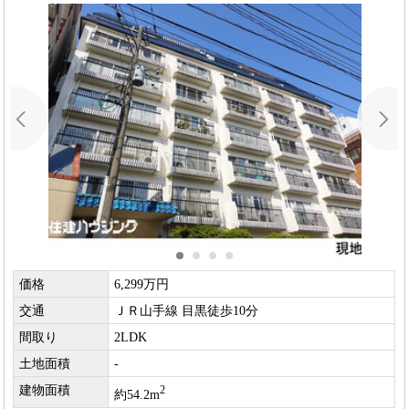
価格
6,299万円
交通
ＪＲ山手線 目黒徒歩10分
間取り
2LDK
土地面積
-
建物面積
2
約54.2m