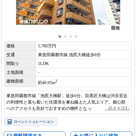
価格
5,780万円
交通
東急田園都市線 池尻大橋徒歩6分
間取り
1LDK
土地面積
-
建物面積
2
約40.05m
東急田園都市線「池尻大橋駅」徒歩6分。目黒区大橋は渋谷至近
の利便性と落ち着いた住環境を兼ね備えた人気エリア。都心部
へのアクセスも良好でおすすめの物件となっております。
ローンシミュレーション
資料請求する
お気に入りに追加