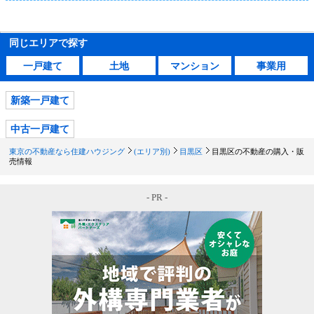
同じエリアで探す
一戸建て
土地
マンション
事業用
新築一戸建て
中古一戸建て
東京の不動産なら住建ハウジング
(エリア別)
目黒区
目黒区の不動産の購入・販
売情報
- PR -