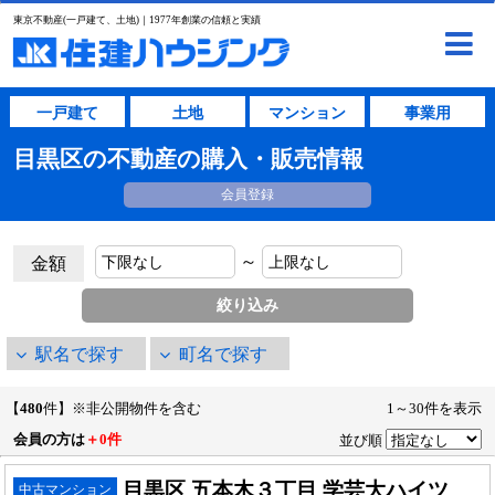
東京不動産(一戸建て、土地)｜1977年創業の信頼と実績
一戸建て
土地
マンション
事業用
目黒区の不動産の購入・販売情報
会員登録
～
金額
駅名で探す
町名で探す
【
480
件】※非公開物件を含む
1～30件を表示
会員の方は
＋0件
並び順
目黒区 五本木３丁目 学芸大ハイツ
中古マンション