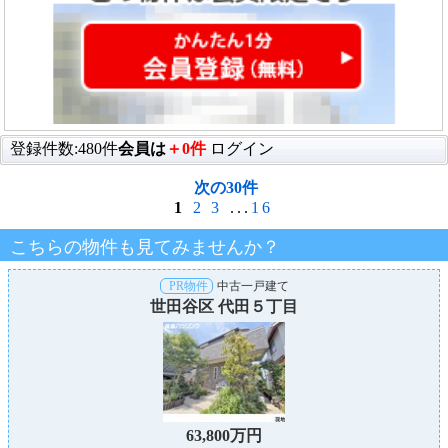
登録件数:480件
会員は
＋0件
ログイン
次の30件
1
2
3
...
16
こちらの物件も見てみませんか？
PR物件
中古一戸建て
世田谷区 代田５丁目
63,800万円