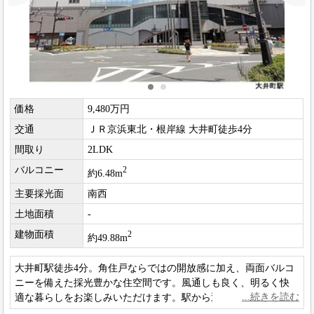
価格
9,480万円
交通
ＪＲ京浜東北・根岸線 大井町徒歩4分
間取り
2LDK
バルコニー
2
約6.48m
主要採光面
南西
土地面積
-
建物面積
2
約49.88m
大井町駅徒歩4分。角住戸ならではの開放感に加え、両面バルコ
ニーを備えた採光豊かな住空間です。風通しも良く、明るく快
適な暮らしをお楽しみいただけます。駅から近い利便性を兼ね
備えた魅力的な住まいです。