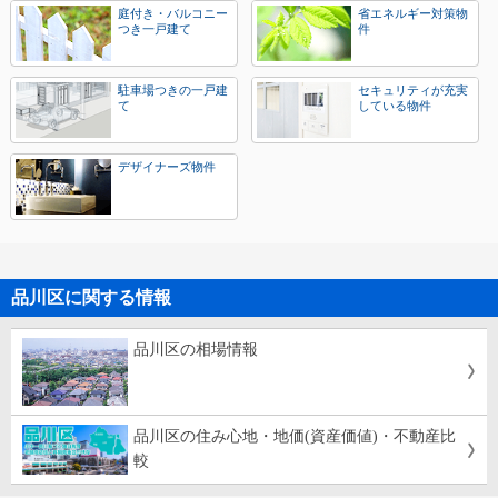
庭付き・バルコニー
省エネルギー対策物
つき一戸建て
件
駐車場つきの一戸建
セキュリティが充実
て
している物件
デザイナーズ物件
品川区に関する情報
品川区の相場情報
品川区の住み心地・地価(資産価値)・不動産比
較