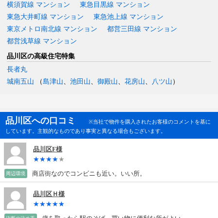
横須賀線 マンション
東急目黒線 マンション
東急大井町線 マンション
東急池上線 マンション
東京メトロ南北線 マンション
都営三田線 マンション
都営浅草線 マンション
品川区の高級住宅特集
長者丸
城南五山
（
島津山
、
池田山
、
御殿山
、
花房山
、
八ツ山
）
品川区への口コミ
※当社で物件を購入されたお客様のコメントを基に
しています。主観的なものであり事実と異なる場合もございます。
品川区F様
商店街なのでコンビニも近い。いい所。
周辺環境
品川区Ｈ様