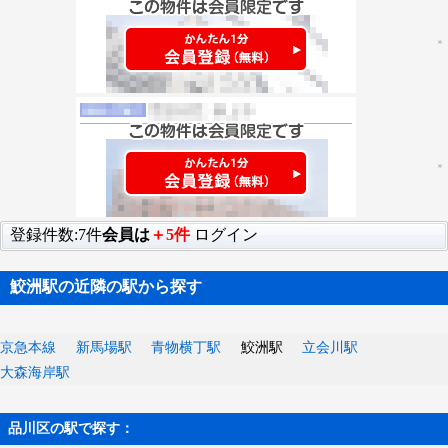
登録件数:7件
会員は
＋5件
ログイン
鮫洲駅の近隣の駅から探す
京急本線
新馬場駅
青物横丁駅
鮫洲駅
立会川駅
大森海岸駅
品川区の駅で探す：