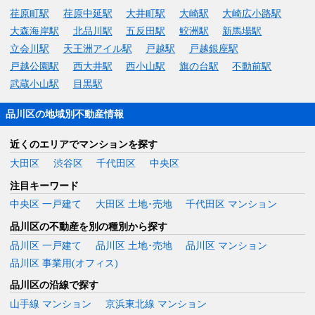
荏原町駅
荏原中延駅
大井町駅
大崎駅
大崎広小路駅
大森海岸駅
北品川駅
五反田駅
鮫洲駅
新馬場駅
立会川駅
天王洲アイル駅
戸越駅
戸越銀座駅
戸越公園駅
西大井駅
西小山駅
旗の台駅
不動前駅
武蔵小山駅
目黒駅
品川区の地域別不動産情報
近くのエリアでマンションを探す
大田区
渋谷区
千代田区
中央区
注目キーワード
中央区 一戸建て
大田区 土地･売地
千代田区 マンション
品川区の不動産を別の種別から探す
品川区 一戸建て
品川区 土地･売地
品川区 マンション
品川区 事業用(オフィス)
品川区の沿線で探す
山手線 マンション
京浜東北線 マンション