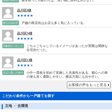
歳を取ったら駅のそば、買い物に便利な所がよい。
決断の決め手
品川区I様
戸越の商店街はお店も多く気に入っている。
購入の決め手
品川区N様
ごちゃごちゃしているイメージがあったが実際は閑静な
印象的だったこと
住宅街だった。
品川区U様
小中一貫校を初めて実施した先進性がある。都心への車
住まい探しの条件
の便も良く通勤しやすい。横浜方面にも出やすい。
お客様の声をもっと見る
こだわり条件から一戸建てを探す
立地 ・ 住環境