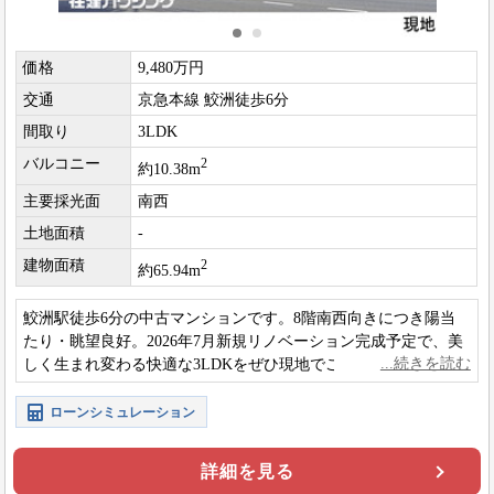
価格
9,480万円
交通
京急本線 鮫洲徒歩6分
間取り
3LDK
バルコニー
2
約10.38m
主要採光面
南西
土地面積
-
建物面積
2
約65.94m
鮫洲駅徒歩6分の中古マンションです。8階南西向きにつき陽当
たり・眺望良好。2026年7月新規リノベーション完成予定で、美
しく生まれ変わる快適な3LDKをぜひ現地でご体感くださいま
せ。
ローンシミュレーション
詳細を見る