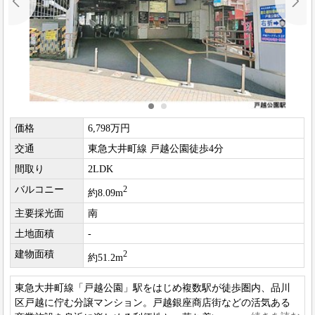
価格
6,798万円
交通
東急大井町線 戸越公園徒歩4分
間取り
2LDK
バルコニー
2
約8.09m
主要採光面
南
土地面積
-
建物面積
2
約51.2m
東急大井町線「戸越公園」駅をはじめ複数駅が徒歩圏内、品川
区戸越に佇む分譲マンション。戸越銀座商店街などの活気ある