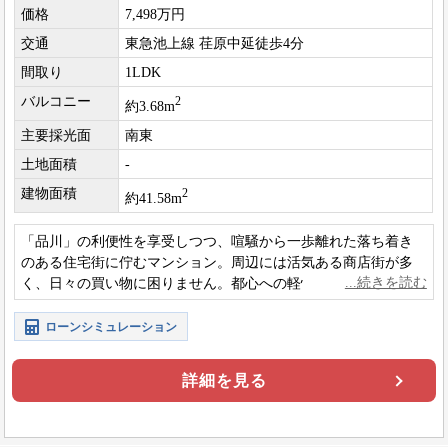
価格
7,498万円
交通
東急池上線 荏原中延徒歩4分
間取り
1LDK
バルコニー
2
約3.68m
主要採光面
南東
土地面積
-
建物面積
2
約41.58m
「品川」の利便性を享受しつつ、喧騒から一歩離れた落ち着き
のある住宅街に佇むマンション。周辺には活気ある商店街が多
く、日々の買い物に困りません。都心への軽快なアクセスと、
下町情緒が残る穏やかな住環境です。
ローンシミュレーション
詳細を見る