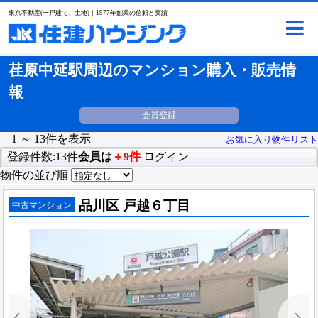
東京不動産(一戸建て、土地)｜1977年創業の信頼と実績
荏原中延駅周辺のマンション購入・販売情
報
会員登録
1 ～ 13件を表示
お気に入り物件リスト
登録件数:13件
会員は
＋9件
ログイン
物件の並び順
品川区 戸越６丁目
中古マンション