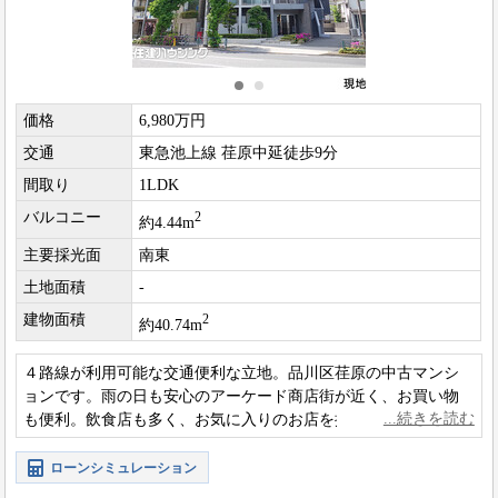
価格
6,980万円
交通
東急池上線 荏原中延徒歩9分
間取り
1LDK
バルコニー
2
約4.44m
主要採光面
南東
土地面積
-
建物面積
2
約40.74m
４路線が利用可能な交通便利な立地。品川区荏原の中古マンシ
ョンです。雨の日も安心のアーケード商店街が近く、お買い物
も便利。飲食店も多く、お気に入りのお店を探すのも楽しそう
です。ペットと一緒にお住まいになれます。
ローンシミュレーション