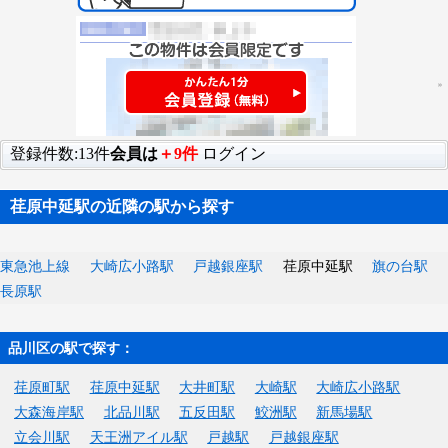
登録件数:13件
会員は
＋9件
ログイン
荏原中延駅の近隣の駅から探す
東急池上線
大崎広小路駅
戸越銀座駅
荏原中延駅
旗の台駅
長原駅
品川区の駅で探す：
荏原町駅
荏原中延駅
大井町駅
大崎駅
大崎広小路駅
大森海岸駅
北品川駅
五反田駅
鮫洲駅
新馬場駅
立会川駅
天王洲アイル駅
戸越駅
戸越銀座駅