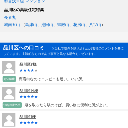
都営浅草線 マンション
品川区の高級住宅特集
長者丸
城南五山
（
島津山
、
池田山
、
御殿山
、
花房山
、
八ツ山
）
品川区への口コミ
※当社で物件を購入されたお客様のコメントを基に
しています。主観的なものであり事実と異なる場合もございます。
品川区F様
商店街なのでコンビニも近い。いい所。
周辺環境
品川区Ｈ様
歳を取ったら駅のそば、買い物に便利な所がよい。
決断の決め手
品川区I様