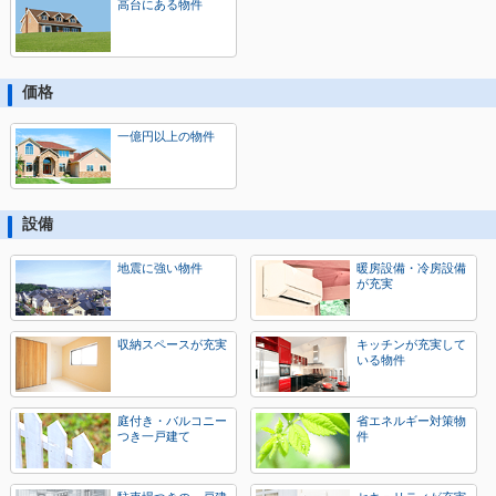
高台にある物件
価格
一億円以上の物件
設備
地震に強い物件
暖房設備・冷房設備
が充実
収納スペースが充実
キッチンが充実して
いる物件
庭付き・バルコニー
省エネルギー対策物
つき一戸建て
件