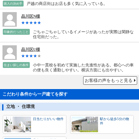
戸越の商店街はお店も多く気に入っている。
購入の決め手
品川区N様
ごちゃごちゃしているイメージがあったが実際は閑静な
印象的だったこと
住宅街だった。
品川区U様
小中一貫校を初めて実施した先進性がある。都心への車
住まい探しの条件
の便も良く通勤しやすい。横浜方面にも出やすい。
お客様の声をもっと見る
こだわり条件から一戸建てを探す
立地 ・ 住環境
日当たりがいい物件
駅から徒歩5分の物
件