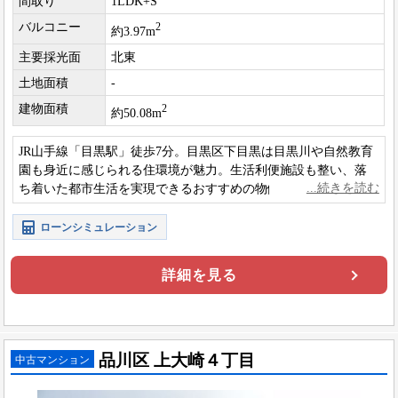
間取り
1LDK+S
バルコニー
2
約3.97m
主要採光面
北東
土地面積
-
建物面積
2
約50.08m
JR山手線「目黒駅」徒歩7分。目黒区下目黒は目黒川や自然教育
園も身近に感じられる住環境が魅力。生活利便施設も整い、落
ち着いた都市生活を実現できるおすすめの物件です。
ローンシミュレーション
詳細を見る
品川区 上大崎４丁目
中古マンション