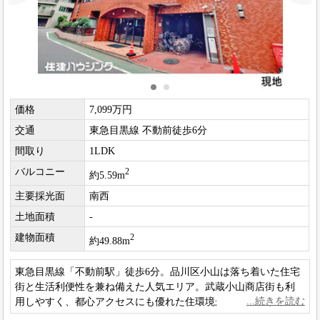
価格
7,099万円
交通
東急目黒線 不動前徒歩6分
間取り
1LDK
バルコニー
2
約5.59m
主要採光面
南西
土地面積
-
建物面積
2
約49.88m
東急目黒線「不動前駅」徒歩6分。品川区小山は落ち着いた住宅
街と生活利便性を兼ね備えた人気エリア。武蔵小山商店街も利
用しやすく、都心アクセスにも優れた住環境が魅力です。