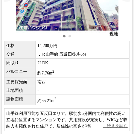
価格
14,200万円
交通
ＪＲ山手線 五反田徒歩6分
間取り
2LDK
バルコニー
2
約7.76m
主要採光面
南西
土地面積
-
建物面積
2
約55.21m
山手線利用可能な五反田エリア。駅徒歩5分圏内で利便性の高い
立地に位置するマンションです。共用施設が充実し、WICなど収
納力も確保された住戸で、居住性の高さが特徴です。