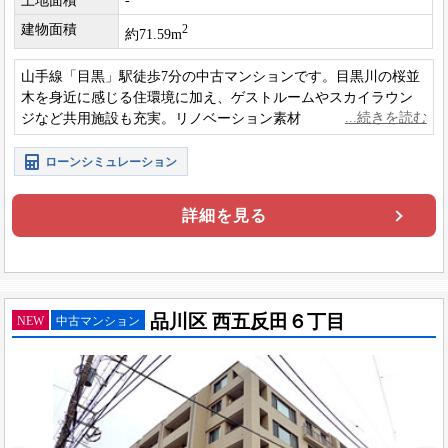
土地面積
-
建物面積
2
約71.59m
山手線「目黒」駅徒歩7分の中古マンションです。目黒川の桜並
木を身近に感じる住環境に加え、ゲストルームやスカイラウン
ジなど共用施設も充実。リノベーション素材としてもご検討い
ただけます。
ローンシミュレーション
詳細を見る
品川区 西五反田６丁目
NEW
中古マンション