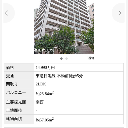
価格
14,990万円
交通
東急目黒線 不動前徒歩5分
間取り
2LDK
バルコニー
2
約23.84m
主要採光面
南西
土地面積
-
建物面積
2
約57.05m