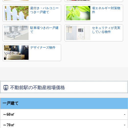
庭付き・バルコニー
省エネルギー対策物
つき一戸建て
件
駐車場つきの一戸建
セキュリティが充実
て
している物件
デザイナーズ物件
不動前駅の不動産相場価格
一戸建て
-
-