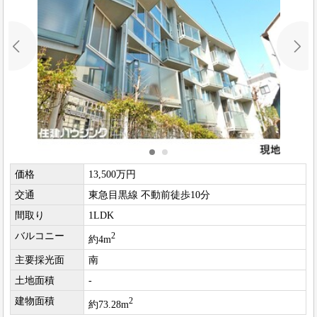
価格
13,500万円
交通
東急目黒線 不動前徒歩10分
間取り
1LDK
バルコニー
2
約4m
主要採光面
南
土地面積
-
建物面積
2
約73.28m