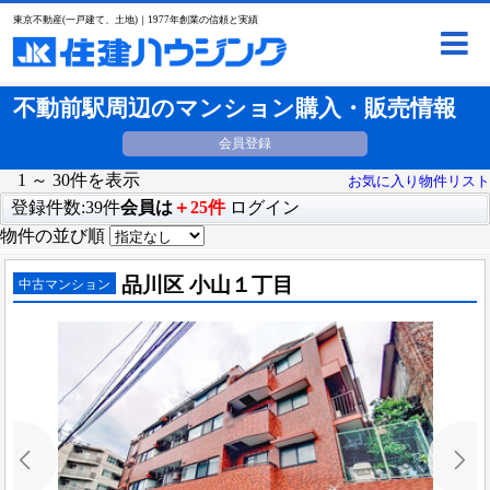
東京不動産(一戸建て、土地)｜1977年創業の信頼と実績
不動前駅周辺のマンション購入・販売情報
会員登録
1 ～ 30件を表示
お気に入り物件リスト
登録件数:39件
会員は
＋25件
ログイン
物件の並び順
品川区 小山１丁目
中古マンション