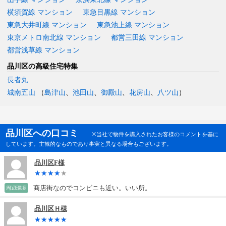
横須賀線 マンション
東急目黒線 マンション
東急大井町線 マンション
東急池上線 マンション
東京メトロ南北線 マンション
都営三田線 マンション
都営浅草線 マンション
品川区の高級住宅特集
長者丸
城南五山
（
島津山
、
池田山
、
御殿山
、
花房山
、
八ツ山
）
品川区への口コミ
※当社で物件を購入されたお客様のコメントを基に
しています。主観的なものであり事実と異なる場合もございます。
品川区F様
商店街なのでコンビニも近い。いい所。
周辺環境
品川区Ｈ様