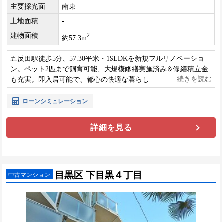
主要採光面
南東
土地面積
-
建物面積
2
約57.3m
五反田駅徒歩5分、57.30平米・1SLDKを新規フルリノベーショ
ン。ペット2匹まで飼育可能、大規模修繕実施済み＆修繕積立金
も充実。即入居可能で、都心の快適な暮らしを叶える一邸で
す。
ローンシミュレーション
詳細を見る
目黒区 下目黒４丁目
中古マンション