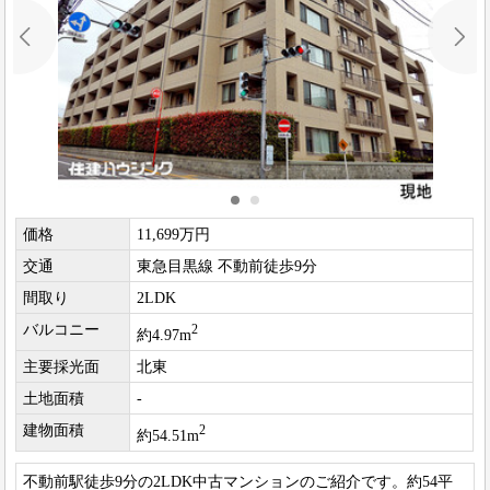
価格
11,699万円
交通
東急目黒線 不動前徒歩9分
間取り
2LDK
バルコニー
2
約4.97m
主要採光面
北東
土地面積
-
建物面積
2
約54.51m
不動前駅徒歩9分の2LDK中古マンションのご紹介です。約54平