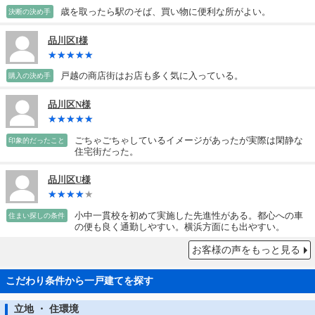
歳を取ったら駅のそば、買い物に便利な所がよい。
決断の決め手
品川区I様
戸越の商店街はお店も多く気に入っている。
購入の決め手
品川区N様
ごちゃごちゃしているイメージがあったが実際は閑静な
印象的だったこと
住宅街だった。
品川区U様
小中一貫校を初めて実施した先進性がある。都心への車
住まい探しの条件
の便も良く通勤しやすい。横浜方面にも出やすい。
お客様の声をもっと見る
こだわり条件から一戸建てを探す
立地 ・ 住環境