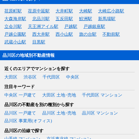
荏原町駅
荏原中延駅
大井町駅
大崎駅
大崎広小路駅
大森海岸駅
北品川駅
五反田駅
鮫洲駅
新馬場駅
立会川駅
天王洲アイル駅
戸越駅
戸越銀座駅
戸越公園駅
西大井駅
西小山駅
旗の台駅
不動前駅
武蔵小山駅
目黒駅
品川区の地域別不動産情報
近くのエリアでマンションを探す
大田区
渋谷区
千代田区
中央区
注目キーワード
中央区 一戸建て
大田区 土地･売地
千代田区 マンション
品川区の不動産を別の種別から探す
品川区 一戸建て
品川区 土地･売地
品川区 マンション
品川区 事業用(オフィス)
品川区の沿線で探す
山手線 マンション
京浜東北線 マンション