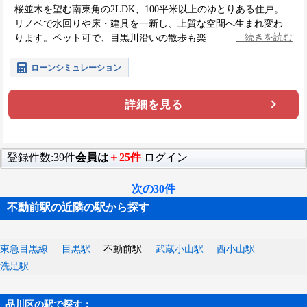
桜並木を望む南東角の2LDK、100平米以上のゆとりある住戸。
リノベで水回りや床・建具を一新し、上質な空間へ生まれ変わ
ります。ペット可で、目黒川沿いの散歩も楽しめる穏やかな住
環境が魅力です。
ローンシミュレーション
詳細を見る
登録件数:39件
会員は
＋25件
ログイン
次の30件
不動前駅の近隣の駅から探す
東急目黒線
目黒駅
不動前駅
武蔵小山駅
西小山駅
洗足駅
品川区の駅で探す：