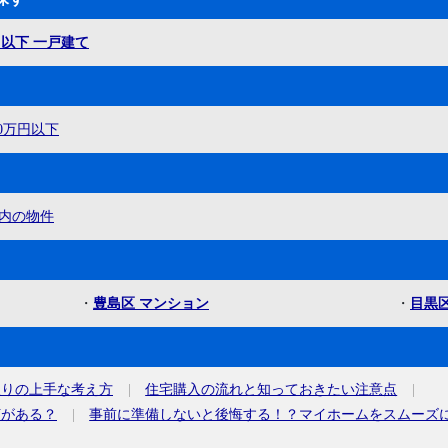
円以下 一戸建て
00万円以下
内の物件
・
豊島区 マンション
・
目黒区
取りの上手な考え方
住宅購入の流れと知っておきたい注意点
何がある？
事前に準備しないと後悔する！？マイホームをスムーズ