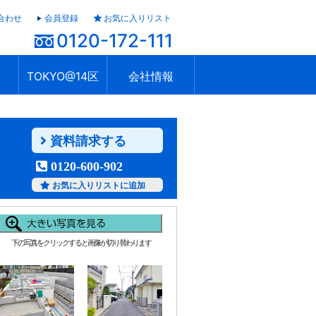
合わせ
会員登録
お気に入りリスト
0120-172-111
TOKYO@14区
会社情報
ャラリー
ュール
TOKYO@14区トップ
ブランド 高級住宅街
住まいのお役立ち
税・住宅ローン
不動産投資のポイント
防災！東京の地震
地域情報「東京さんぽ」
会社概要
アクセス
住建ハウジング上原支店
住建ハウジング中野
採用情報
資料請求する
0120-600-902
お気に入りリストに追加
下の写真をクリックすると画像が切り替わります