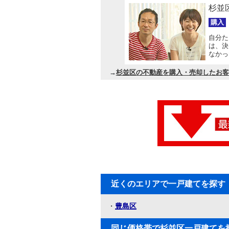
杉並
購入
自分た
は、決
なかっ
会えま
→
杉並区の不動産を購入・売却したお客
近くのエリアで一戸建てを探す
・
豊島区
同じ価格帯で杉並区一戸建てを