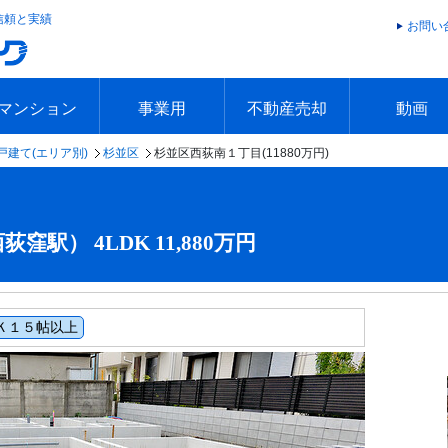
信頼と実績
お問い
マンション
事業用
不動産売却
動画
戸建て(エリア別)
杉並区
杉並区西荻南１丁目(11880万円)
エリアで探す
沿線で探す
本日の新着物件
今週の新着物件
エリアで探す
沿線で探す
本日の新着物件
今週の新着物件
不動産売却トップ
簡単無料査定
不動産売却の流れ
不動産売却 Q&A
海外からの不動産売買
住まなび
TVCMギ
放送スケジ
お客様の声
駅） 4LDK 11,880万円
Ｋ１５帖以上