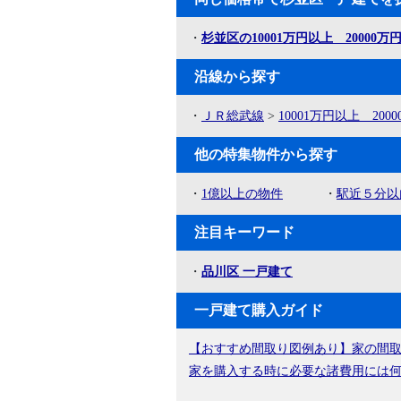
・
杉並区の10001万円以上 20000万
沿線から探す
・
ＪＲ総武線
>
10001万円以上 200
他の特集物件から探す
・
1億以上の物件
・
駅近５分以
注目キーワード
・
品川区 一戸建て
一戸建て購入ガイド
【おすすめ間取り図例あり】家の間
家を購入する時に必要な諸費用には