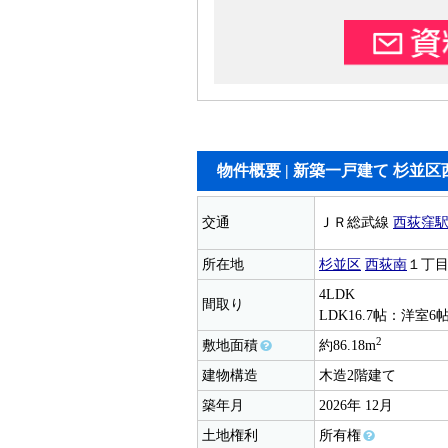
物件概要 |
新築一戸建て 杉並区
交通
ＪＲ総武線
西荻窪
所在地
杉並区
西荻南
１丁
4LDK
間取り
LDK16.7帖：洋室
2
敷地面積
約86.18m
建物構造
木造2階建て
築年月
2026年 12月
土地権利
所有権