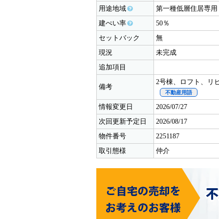
用途地域
第一種低層住居専用
建ぺい率
50％
セットバック
無
現況
未完成
追加項目
2号棟、ロフト、リ
備考
不動産用語
情報変更日
2026/07/27
次回更新予定日
2026/08/17
物件番号
2251187
取引態様
仲介