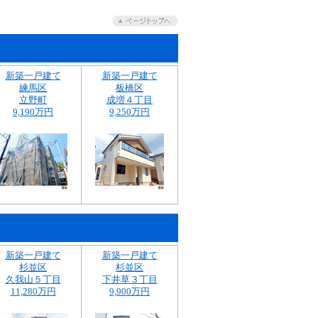
新築一戸建て
新築一戸建て
練馬区
板橋区
立野町
成増４丁目
9,190万円
9,250万円
新築一戸建て
新築一戸建て
杉並区
杉並区
久我山５丁目
下井草３丁目
11,280万円
9,900万円