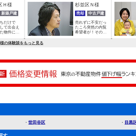
区Ｈ様
杉並区Ｎ様
新築戸建
売却
中古戸建
ちだけで
売れずに不安だっ
して出会え
たころ突然の内覧
た物件に出
希望者が！その一
した！
組目で売却決定の
劇的な展開でした!!
様の体験談をもっと見る
・
世田谷区
・
目黒
探す