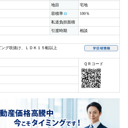
地目
宅地
容積率
100％
私道負担面積
引渡時期
相談
ビング吹抜け、ＬＤＫ１５帖以上
ＱＲコード