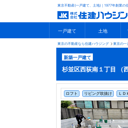
東京不動産(一戸建て、土地)｜1977年創業の
一戸建て
土地
東京の不動産なら住建ハウジング
東京の一
エリアで探す
沿線で探す
新築一戸建て
中古一戸建て
本日の新着物件
今週の新着物件
エリアで探す
沿線で探す
本日の新着物件
今週の新着物件
新築一戸建て
杉並区西荻南１丁目 （西荻窪
ロフト
リビング吹抜け
ＬＤ