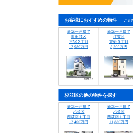
お客様におすすめの物件
この
新築一戸建て
新築一戸建て
世田谷区
江東区
三宿２丁目
東砂３丁目
12,980万円
8,399万円
杉並区の他の物件を探す
新築一戸建て
新築一戸建て
杉並区
杉並区
西荻南１丁目
西荻南１丁目
12,400万円
11,880万円