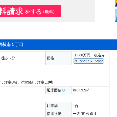
西荻南１丁目
11,880万円
税込み
駅
徒歩 7分
価格
目
6帖：洋室6帖：洋室6帖：洋室5.3帖
2
延床面積
約87.92m
駐車場
1台
接道状況
一方 東 公道 4ｍ