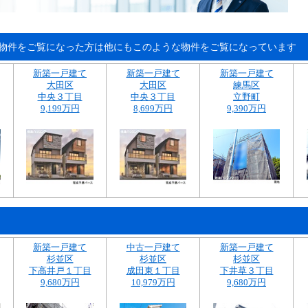
物件をご覧になった方は他にもこのような物件をご覧になっています
新築一戸建て
新築一戸建て
新築一戸建て
大田区
大田区
練馬区
中央３丁目
中央３丁目
立野町
9,199万円
8,699万円
9,390万円
新築一戸建て
中古一戸建て
新築一戸建て
杉並区
杉並区
杉並区
下高井戸１丁目
成田東１丁目
下井草３丁目
9,680万円
10,979万円
9,680万円